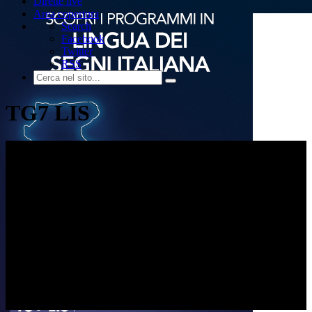
Dirette live
Area copertura
Search
Facebook
Twitter
RSS
TG7 LIS