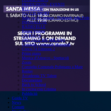
PRODUZIONI - EVENTI
RELAZIONI
TG7 LIS SPORT
Sulla via di Emmaus - Domande sulla Fede
INFOSALUTE
RADIO ELLE
Buona Visione
CIVICO 74
SPECIALE BIT MILANO
Consiglio Comunale Monopoli
Civico 74 Edizione 2
Primo piano
Musica d'Attracco - Spettacoli
Zoom
Consiglio Comunale Polignano a Mare
Replay
Accademia TV Talent
Documentari
Back to School
In cucina con Cristina
Pubblicità
Guida TV
News
Contatti