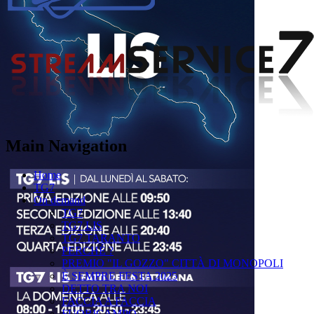
Main Navigation
Home
TG7
On demand
TG7
TG7 LIS
TG7 TARANTO
PERCHÉ ?
PREMIO "IL GOZZO" CITTÀ DI MONOPOLI
È SEMPRE FESTA 2025
DETTO TRA NOI
FACCIA A FACCIA
FUORICAMPO