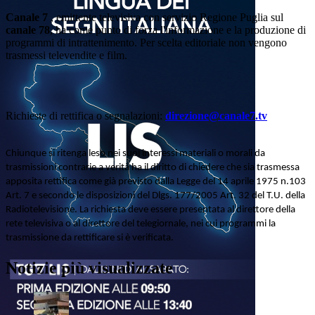
Canale 7
, emittente televisiva con servizio Regione Puglia sul
canale 78
, ha come punto di forza l'informazione e la produzione di
programmi di intrattenimento. Per scelta editoriale non vengono
trasmessi televendite e film.
Richieste di rettifica o segnalazioni:
direzione@canale7.tv
Chiunque si ritenga leso nei suoi interessi materiali o morali da
trasmissioni contrarie a verità ha il diritto di chiedere che sia trasmessa
apposita rettifica come già previsto dalla Legge del 14 aprile 1975 n.103
Art. 7 e secondo le disposizioni del Dlgs. 177/2005 Art. 32 del T.U. della
Radiotelevisione. La richiesta deve essere presentata al direttore della
rete televisiva o al direttore del telegiornale, nei cui programmi la
trasmissione da rettificare si è verificata.
Notizie più visualizzate