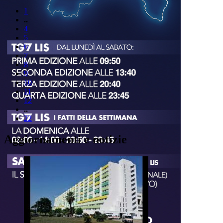
1
..
4
5
6
7
8
9
10
11
12
..
22
Aggiornamenti e notizie