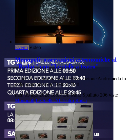
Eventi
Video
Monopoli: osservazioni astronomiche al
"Radar" con "Le stelle a teatro"
L'iniziativa è promossa dall’Associazione Andromeda in
collaborazione con Teatri di Bari
mer, 05 ago 2026 18:07
Di: Mino Spalluto
206 viste
Monopoli
Le-Stelle-Al-Teatro
Radar