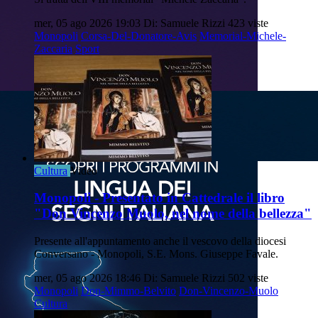
mer, 05 ago 2026 19:03
Di: Samuele Rizzi
423 viste
Monopoli
Corsa-Del-Donatore-Avis
Memorial-Michele-
Zaccaria
Sport
Cultura
Video
Monopoli - Presentato in Cattedrale il libro
"Don Vincenzo Muolo, nel nome della bellezza"
Presente all'appuntamento anche il vescovo della diocesi
Conversano - Monopoli, S.E. Mons. Giuseppe Favale.
mer, 05 ago 2026 18:46
Di: Samuele Rizzi
502 viste
Monopoli
Don-Mimmo-Belvito
Don-Vincenzo-Muolo
Cultura