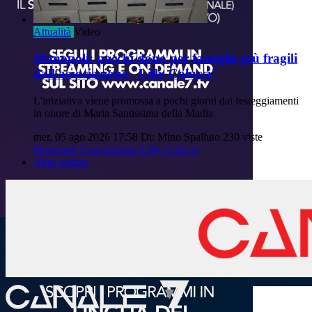
Attualità
Video
Monopoli: pacchi dono per famiglie più fragili
dall'associazione "Lilly Colucci"
L'iniziativa viene promossa a pochi giorni dai festeggiamenti
in onore di Maria Santissima della Madia
mer, 05 ago 2026 17:58
Di: Mino Spalluto
230 viste
Monopoli
Associazione-Lilly-Colucci
Altre notizie