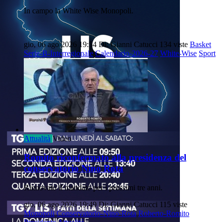
In campo la White Wise Monopoli.
gio, 06 ago 2026 19:54
Di: Gianni Catucci
134 viste
Basket
Serie-B-Interregionale
Calendario-2026-27
White-Wise
Sport
Attualità
Video
Romito riconfermato alla presidenza del
conservatorio Nino Rota
Rinnovato il mandato per i prossimi tre anni.
gio, 06 ago 2026 19:49
Di: Gianni Catucci
115 viste
Monopoli
Conservatorio-Nino-Rota
Roberto-Romito