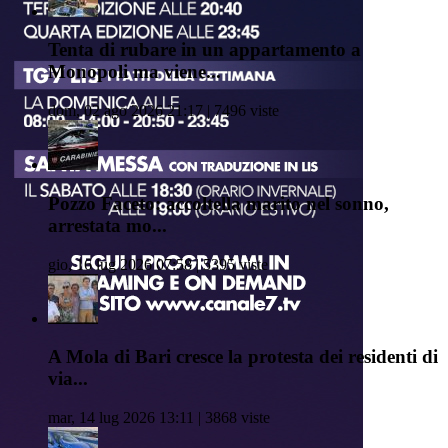
Tenta di rubare in un appartamento a
Monopoli ma viene...
dom, 02 ago 2026 21:17 | 7496 viste
Pozzo Faceto: accoltella marito nel sonno,
arrestata mo...
gio, 16 lug 2026 07:58 | 5395 viste
A Mola di Bari cresce la protesta dei residenti di
via...
mar, 14 lug 2026 13:11 | 3868 viste