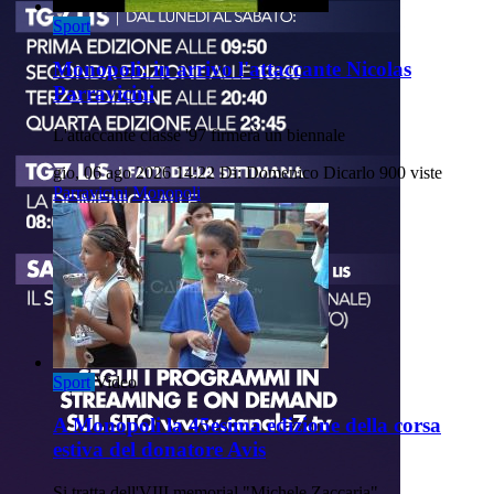
Sport
Monopoli: in arrivo l'attaccante Nicolas
Parravicini
L'attaccante classe '97 firmerà un biennale
gio, 06 ago 2026 14:22
Di: Domenico Dicarlo
900 viste
Parravicini
Monopoli
Sport
Video
A Monopoli la 45esima edizione della corsa
estiva del donatore Avis
Si tratta dell'VIII memorial "Michele Zaccaria".