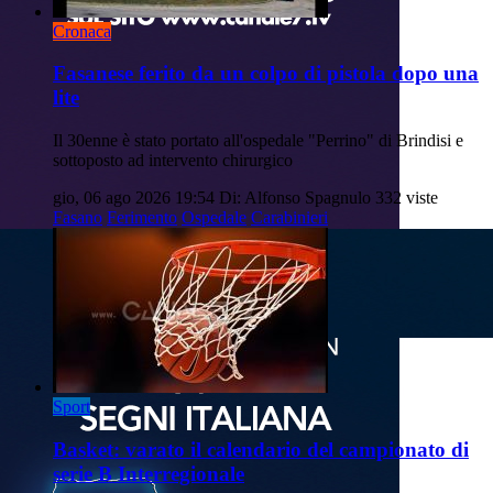
Cronaca
Fasanese ferito da un colpo di pistola dopo una
lite
Il 30enne è stato portato all'ospedale "Perrino" di Brindisi e
sottoposto ad intervento chirurgico
gio, 06 ago 2026 19:54
Di: Alfonso Spagnulo
332 viste
Fasano
Ferimento
Ospedale
Carabinieri
Sport
Basket: varato il calendario del campionato di
serie B Interregionale