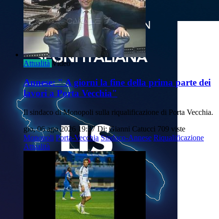
Attualità
Video
Annese: " A giorni la fine della prima parte dei
lavori a Porta Vecchia"
Il sindaco di Monopoli sulla riqualificazione di Porta Vecchia.
gio, 06 ago 2026 19:37
Di: Gianni Catucci
709 viste
Monopoli
Porta-Vecchia
Sindaco-Annese
Riqualificazione
Attualità