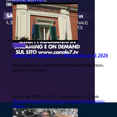
Presidente
Attualità
Politica
Video
Imposta di soggiorno a Monopoli per il 2026
Ne parliamo con il vicesindaco Alessandro Napoletano,
assessore al bilancio.
gio, 06 ago 2026 19:41
Di: Gianni Catucci
141 viste
Monopoli
Imposta-Di-Soggiorno
Assessore-Napoletano
Politica