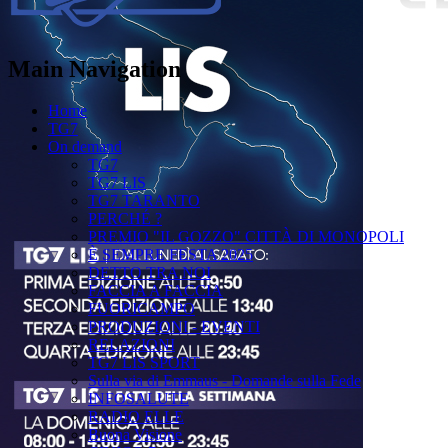
Main Navigation
Home
TG7
On demand
TG7
TG7 LIS
TG7 TARANTO
PERCHÉ ?
PREMIO "IL GOZZO" CITTÀ DI MONOPOLI
È SEMPRE FESTA 2025
DETTO TRA NOI
FACCIA A FACCIA
FUORICAMPO
PRODUZIONI - EVENTI
RELAZIONI
TG7 LIS SPORT
Sulla via di Emmaus - Domande sulla Fede
INFOSALUTE
RADIO ELLE
Buona Visione