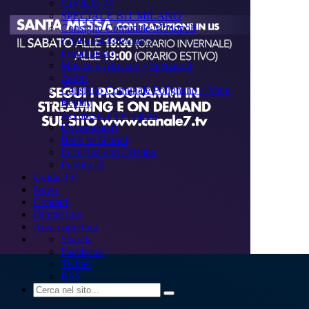
CIVICO 74
SPECIALE BIT MILANO
Consiglio Comunale Monopoli
Civico 74 Edizione 2
Primo piano
Musica d'Attracco - Spettacoli
Zoom
Consiglio Comunale Polignano a Mare
Replay
Accademia TV Talent
Documentari
Back to School
In cucina con Cristina
Pubblicità
Guida TV
News
Contatti
Dirette live
Area copertura
Search
Facebook
Twitter
RSS