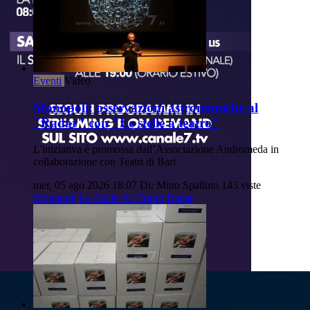
Eventi
Video
Monopoli: osservazioni astronomiche al
"Radar" con "Le stelle a teatro"
L'iniziativa è promossa dall’Associazione Andromeda in
collaborazione con Teatri di Bari
mer, 05 ago 2026 18:07
Di: Mino Spalluto
143 viste
Monopoli
Le-Stelle-Al-Teatro
Radar