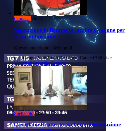
Cronaca
Video
Vegetazione in fiamme in località Gradone per
autocombustione
Questo pomeriggio a Monopoli.
mar, 04 ago 2026 19:40
Di: Gianni Catucci
366 viste
Monopoli
Incendio
Cronaca
Spettacolo
Video
Castellana Grotte: torna la rappresentazione
storica "Abbatissae"