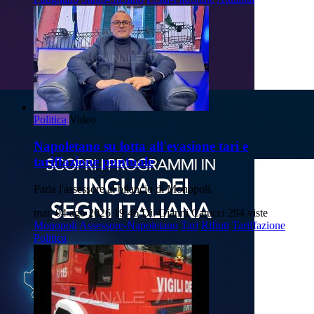
Politica
Video
Napoletano su lotta all'evasione tari e
tariffazione puntuale
Parla l'assessore al bilancio di Monopoli.
mar, 04 ago 2026 19:46
Di: Gianni Catucci
294 viste
Monopoli
Assessore-Napoletano
Tari
Rifiuti
Tariffazione
Politica