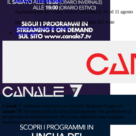
Appuntamento nel centro storico i prossimi 9, 10 ed 11 agosto
mar, 04 ago 2026 18:15
Di: Mino Spalluto
655 viste
Abbatissae
Castellana-Grotte
Altre notizie
Canale 7
, emittente televisiva con servizio Regione Puglia sul
canale 78
, ha come punto di forza l'informazione e la produzione di
programmi di intrattenimento. Per scelta editoriale non vengono
trasmessi televendite e film.