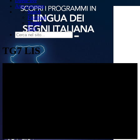
Dirette live
Area copertura
Search
Facebook
Twitter
RSS
TG7 LIS