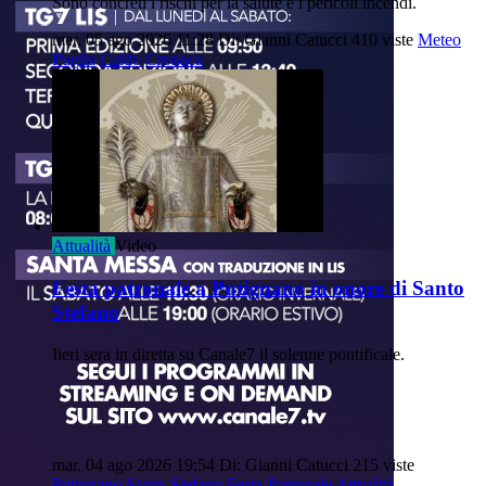
Sono concreti i rischi per la salute e i pericoli incendi.
mer, 05 ago 2026 11:28
Di: Gianni Catucci
410 viste
Meteo
Puglia
Caldo
Cronaca
Attualità
Video
Festa patronale a Putignano in onore di Santo
Stefano
Iieri sera in diretta su Canale7 il solenne pontificale.
mar, 04 ago 2026 19:54
Di: Gianni Catucci
215 viste
Putignano
Santo-Stefano
Festa-Patronale
Attualità