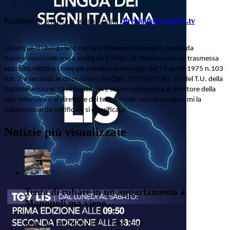
Richieste di rettifica o segnalazioni:
direzione@canale7.tv
Chiunque si ritenga leso nei suoi interessi materiali o morali da
trasmissioni contrarie a verità ha il diritto di chiedere che sia trasmessa
apposita rettifica come già previsto dalla Legge del 14 aprile 1975 n.103
Art. 7 e secondo le disposizioni del Dlgs. 177/2005 Art. 32 del T.U. della
Radiotelevisione. La richiesta deve essere presentata al direttore della
rete televisiva o al direttore del telegiornale, nei cui programmi la
trasmissione da rettificare si è verificata.
Notizie più visualizzate
Tenta di rubare in un appartamento a
Monopoli ma viene...
dom, 02 ago 2026 21:17 | 7365 viste