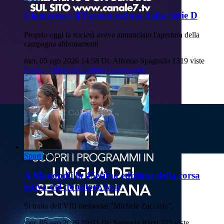
Clamoroso: il Fasano escluso dalla Serie D
Proprio oggi la società aveva annunciato l'apertura della
campagna abbonamenti
mer, 05 ago 2026 14:58
Di: Alfonso Spagnulo
1319 viste
Fasano
Calcio
Esclusione
Campionato
Sport
Video
A Monopoli la 45esima edizione della corsa
estiva del donatore Avis
Si tratta dell'VIII memorial "Michele Zaccaria".
mer, 05 ago 2026 19:03
Di: Samuele Rizzi
275 viste