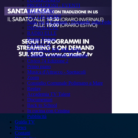
PRODUZIONI - EVENTI
RELAZIONI
TG7 LIS SPORT
Sulla via di Emmaus - Domande sulla Fede
INFOSALUTE
RADIO ELLE
Buona Visione
CIVICO 74
SPECIALE BIT MILANO
Consiglio Comunale Monopoli
Civico 74 Edizione 2
Primo piano
Musica d'Attracco - Spettacoli
Zoom
Consiglio Comunale Polignano a Mare
Replay
Accademia TV Talent
Documentari
Back to School
In cucina con Cristina
Pubblicità
Guida TV
News
Contatti