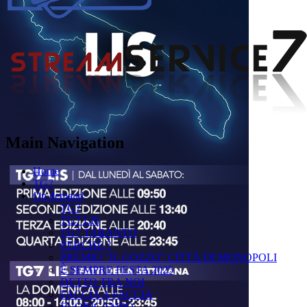
Main Navigation
Home
TG7
On demand
TG7
TG7 LIS
TG7 TARANTO
PERCHÉ ?
PREMIO "IL GOZZO" CITTÀ DI MONOPOLI
È SEMPRE FESTA 2025
DETTO TRA NOI
FACCIA A FACCIA
FUORICAMPO