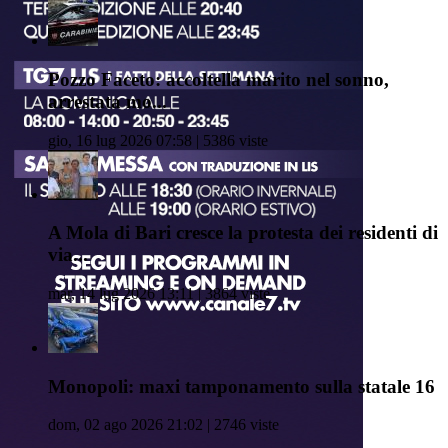
Pozzo Faceto: accoltella marito nel sonno,
arrestata mo...
gio, 16 lug 2026 07:58 | 5386 viste
A Mola di Bari cresce la protesta dei residenti di
via...
mar, 14 lug 2026 13:11 | 3864 viste
Monopoli: maxi tamponamento sulla statale 16
dom, 02 ago 2026 21:02 | 2746 viste