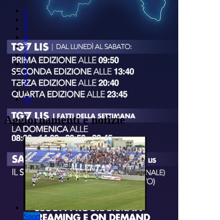
1
2
3
4
5
6
7
8
9
..
22
Aggiornamenti e notizie
Sport