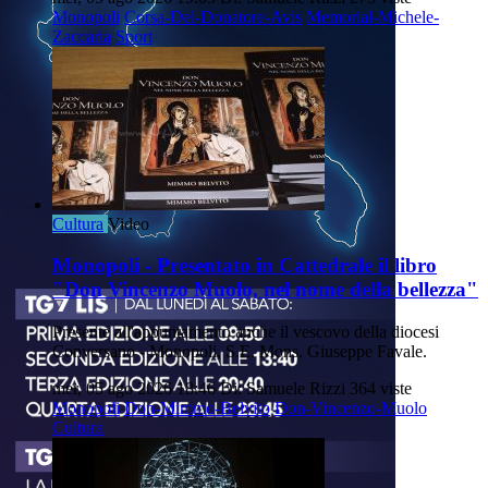
Monopoli
Corsa-Del-Donatore-Avis
Memorial-Michele-
Zaccaria
Sport
Cultura
Video
Monopoli - Presentato in Cattedrale il libro
"Don Vincenzo Muolo, nel nome della bellezza"
Presente all'appuntamento anche il vescovo della diocesi
Conversano - Monopoli, S.E. Mons. Giuseppe Favale.
mer, 05 ago 2026 18:46
Di: Samuele Rizzi
364 viste
Monopoli
Don-Mimmo-Belvito
Don-Vincenzo-Muolo
Cultura