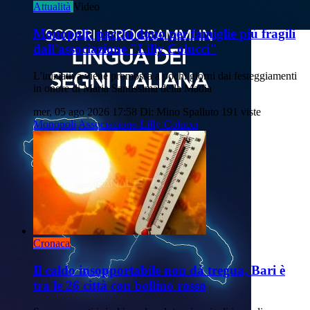
Attualità
Video
Monopoli: pacchi dono per famiglie più fragili
dall'associazione "Lilly Colucci"
L'iniziativa viene promossa a pochi giorni dai festeggiamenti
in onore di Maria Santissima della Madia
mer, 05 ago 2026 17:58
Di: Mino Spalluto
191 viste
Monopoli
Associazione-Lilly-Colucci
Cronaca
Il caldo insopportabile non dà tregua, Bari è
tra le 26 città con bollino rosso