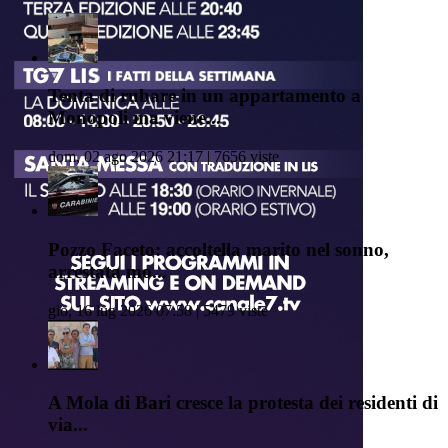
Tenta di rubare in un appartamento a
Monopoli ma viene...
dom, 02 ago 2026 21:17 | 7656 viste
Pozzo Faceto: accoltella marito nel sonno,
arrestata mo...
gio, 16 lug 2026 07:58 | 5479 viste
A Mola di Bari cresce la protesta dei residenti di
via...