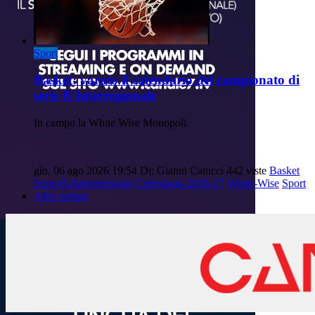
Sport
Basket: varato il calendario del campionato di
serie B Interregionale
In campo la White Wise Monopoli.
gio, 06 ago 2026 19:54
Di: Gianni Catucci
442 viste
Basket
Serie-B-Interregionale
Calendario-2026-27
White-Wise
Sport
Altre notizie