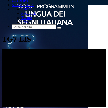
Dirette live
Area copertura
Search
Facebook
Twitter
RSS
TG7 LIS