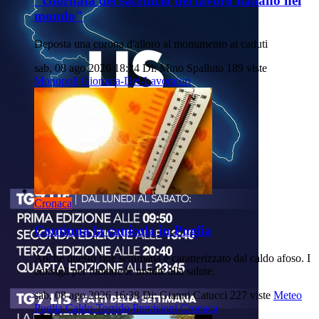
"Giornata del sacrificio del lavoro italiano nel
mondo"
Deposta una corona d'alloro al monumento ai caduti
sab, 08 ago 2026 18:24
Di: Mino Spalluto
189 viste
Monopoli
Giornata-Dei-Lavoratori
Cronaca
Continua la canicola in Puglia
Anche questo fine settimana è caratterizzato dal caldo afoso. I
consigli per limitare le insidie alla salute.
sab, 08 ago 2026 16:38
Di: Gianni Catucci
227 viste
Meteo
Puglia
Caldo-Torrido
Previsioni
Cronaca