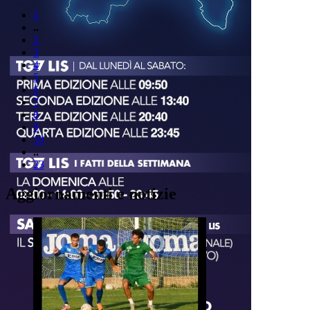
1
..
2
3
4
5
6
7
8
9
10
..
23
Aggiornamenti e notizie