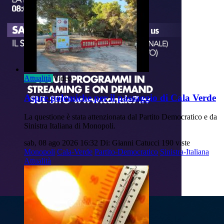
Attualità
Video
Aspre polemiche per il passaggio di Cala Verde
La questione è stata attenzionata dal Partito Democratico e da
Sinistra Italiana di Monopoli.
sab, 08 ago 2026 16:32
Di: Gianni Catucci
190 viste
Monopoli
Cala-Verde
Partito-Democratico
Sinistra-Italiana
Attualità