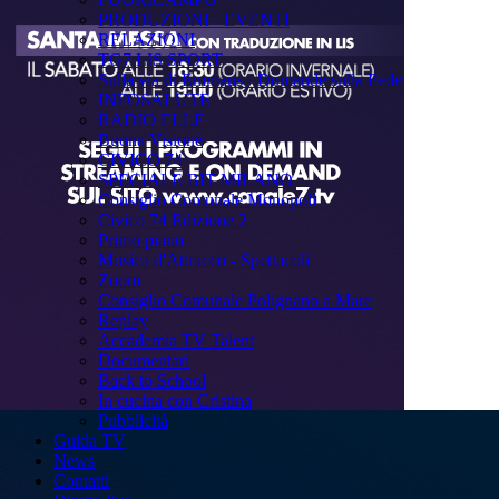
PRODUZIONI - EVENTI
RELAZIONI
TG7 LIS SPORT
Sulla via di Emmaus - Domande sulla Fede
INFOSALUTE
RADIO ELLE
Buona Visione
CIVICO 74
SPECIALE BIT MILANO
Consiglio Comunale Monopoli
Civico 74 Edizione 2
Primo piano
Musica d'Attracco - Spettacoli
Zoom
Consiglio Comunale Polignano a Mare
Replay
Accademia TV Talent
Documentari
Back to School
In cucina con Cristina
Pubblicità
Guida TV
News
Contatti