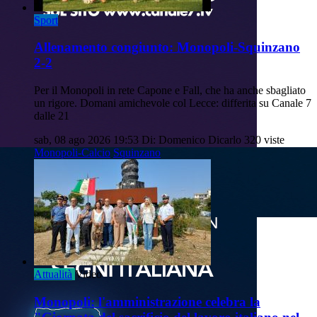
Sport
Allenamento congiunto: Monopoli-Squinzano
2-2
Per il Monopoli in rete Capone e Fall, che ha anche sbagliato
un rigore. Domani amichevole col Lecce: differita su Canale 7
dalle 21
sab, 08 ago 2026 19:53
Di: Domenico Dicarlo
320 viste
Monopoli-Calcio
Squinzano
Attualità
Video
Monopoli: l'amministrazione celebra la