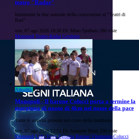
teatro "Radar"
Imminente la fine naturale della concessione ai "Teatri di
Bari"
ven, 07 ago 2026 18:30
Di: Mino Spalluto
280 viste
Monopoli
Teatro-Radar
Gestione
Attualità
Video
Monopoli - Il barone Colucci porta a termine la
maratona di nuoto di 4km nel nome della pace
Tante le autorità presenti nel corso della mattinata.
ven, 07 ago 2026 12:51
Di: Samuele Rizzi
356 viste
Monopoli
Lido-Torre-Egnazia
Barone-Vitantonio-Colucci