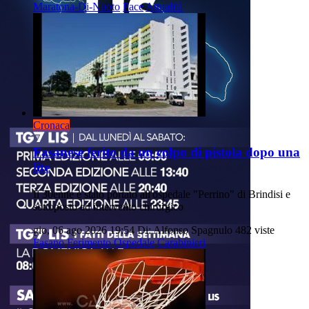
Maratona-Di-Nuoto
Pace
Attualità
Cronaca
Fasanese ferito da un colpo di pistola dopo una
lite
Il 30enne è stato portato all'ospedale "Perrino" di Brindisi e
sottoposto ad intervento chirurgico
gio, 06 ago 2026 19:54
Di: Alfonso Spagnulo
482 viste
Fasano
Ferimento
Ospedale
Carabinieri