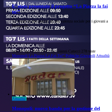
E’ stato presentato il progetto “La Piazza la fai
tu!”
12 eventi in due piazze, di alta valenza sociale per i giovani a
Monopoli.
ven, 07 ago 2026 19:33
Di: Gianni Catucci
278 viste
Monopoli
La-Piazza-La-Fai-Tu!”
Politiche-Giovanili
Attualità
Attualità
Video
Monopoli: nuovo bando per la gestione del