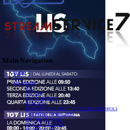
Main Navigation
Home
TG7
On demand
TG7
TG7 LIS
TG7 TARANTO
PERCHÉ ?
PREMIO "IL GOZZO" CITTÀ DI MONOPOLI
È SEMPRE FESTA 2025
DETTO TRA NOI
FACCIA A FACCIA
FUORICAMPO