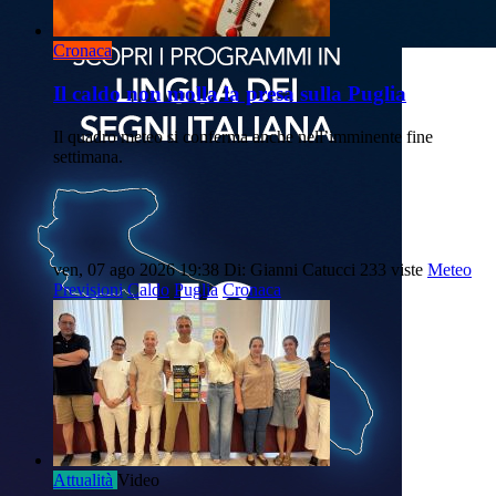
Cronaca
Il caldo non molla la presa sulla Puglia
Il quadro meteo si conferma anche nell’imminente fine
settimana.
ven, 07 ago 2026 19:38
Di: Gianni Catucci
233 viste
Meteo
Previsioni
Caldo
Puglia
Cronaca
Attualità
Video