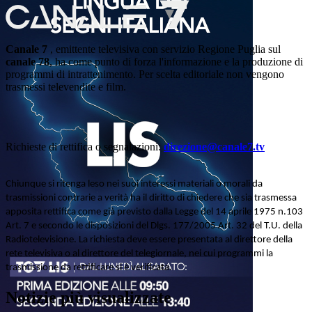
Canale 7
, emittente televisiva con servizio Regione Puglia sul
canale 78
, ha come punto di forza l'informazione e la produzione di
programmi di intrattenimento. Per scelta editoriale non vengono
trasmessi televendite e film.
Richieste di rettifica o segnalazioni:
direzione@canale7.tv
Chiunque si ritenga leso nei suoi interessi materiali o morali da
trasmissioni contrarie a verità ha il diritto di chiedere che sia trasmessa
apposita rettifica come già previsto dalla Legge del 14 aprile 1975 n.103
Art. 7 e secondo le disposizioni del Dlgs. 177/2005 Art. 32 del T.U. della
Radiotelevisione. La richiesta deve essere presentata al direttore della
rete televisiva o al direttore del telegiornale, nei cui programmi la
trasmissione da rettificare si è verificata.
Notizie più visualizzate