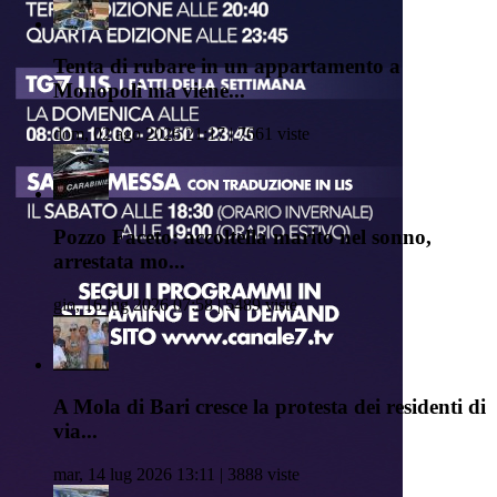
Tenta di rubare in un appartamento a
Monopoli ma viene...
dom, 02 ago 2026 21:17 | 7661 viste
Pozzo Faceto: accoltella marito nel sonno,
arrestata mo...
gio, 16 lug 2026 07:58 | 5489 viste
A Mola di Bari cresce la protesta dei residenti di
via...
mar, 14 lug 2026 13:11 | 3888 viste