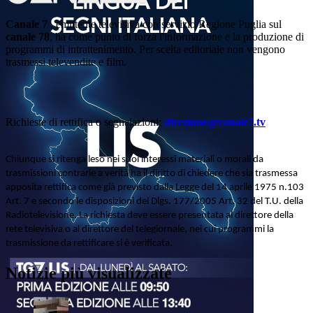
Canale 7
, emittente televisiva con servizio Regione Puglia sul
canale 78
, ha come punto di forza l'informazione e la produzione di
programmi di intrattenimento. Per scelta editoriale non vengono
trasmessi televendite e film.
Richieste di rettifica o segnalazioni:
direzione@canale7.tv
Chiunque si ritenga leso nei suoi interessi materiali o morali da
trasmissioni contrarie a verità ha il diritto di chiedere che sia trasmessa
apposita rettifica come già previsto dalla Legge del 14 aprile 1975 n.103
Art. 7 e secondo le disposizioni del Dlgs. 177/2005 Art. 32 del T.U. della
Radiotelevisione. La richiesta deve essere presentata al direttore della
rete televisiva o al direttore del telegiornale, nei cui programmi la
trasmissione da rettificare si è verificata.
Notizie più visualizzate