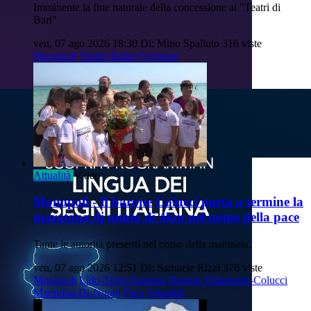
Imminente la fine naturale della concessione ai "Teatri di
Bari"
ven, 07 ago 2026 18:30
Di: Mino Spalluto
316 viste
Monopoli
Teatro-Radar
Gestione
Attualità
Video
Monopoli - Il barone Colucci porta a termine la
maratona di nuoto di 4km nel nome della pace
Tante le autorità presenti nel corso della mattinata.
ven, 07 ago 2026 12:51
Di: Samuele Rizzi
378 viste
Monopoli
Lido-Torre-Egnazia
Barone-Vitantonio-Colucci
Maratona-Di-Nuoto
Pace
Attualità