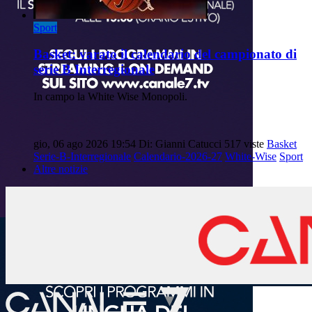
Sport
Basket: varato il calendario del campionato di
serie B Interregionale
In campo la White Wise Monopoli.
gio, 06 ago 2026 19:54
Di: Gianni Catucci
517 viste
Basket
Serie-B-Interregionale
Calendario-2026-27
White-Wise
Sport
Altre notizie