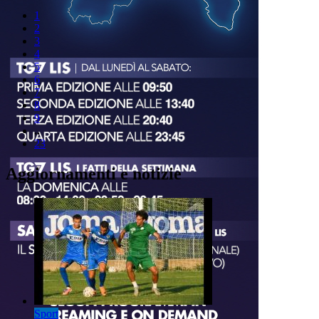
1
2
3
4
5
6
7
8
9
..
23
Aggiornamenti e notizie
Sport