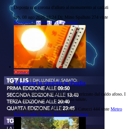
Deposta una corona d'alloro al monumento ai caduti
sab, 08 ago 2026 18:24
Di: Mino Spalluto
274 viste
Monopoli
Giornata-Dei-Lavoratori
Cronaca
Continua la canicola in Puglia
Anche questo fine settimana è caratterizzato dal caldo afoso. I
consigli per limitare le insidie alla salute.
sab, 08 ago 2026 16:38
Di: Gianni Catucci
444 viste
Meteo
Puglia
Caldo-Torrido
Previsioni
Cronaca