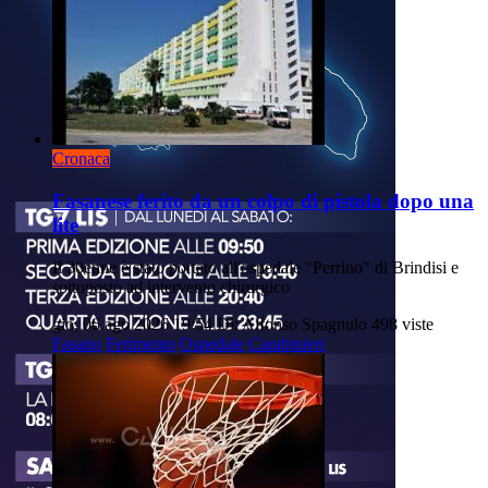
Cronaca
Fasanese ferito da un colpo di pistola dopo una
lite
Il 30enne è stato portato all'ospedale "Perrino" di Brindisi e
sottoposto ad intervento chirurgico
gio, 06 ago 2026 19:54
Di: Alfonso Spagnulo
498 viste
Fasano
Ferimento
Ospedale
Carabinieri