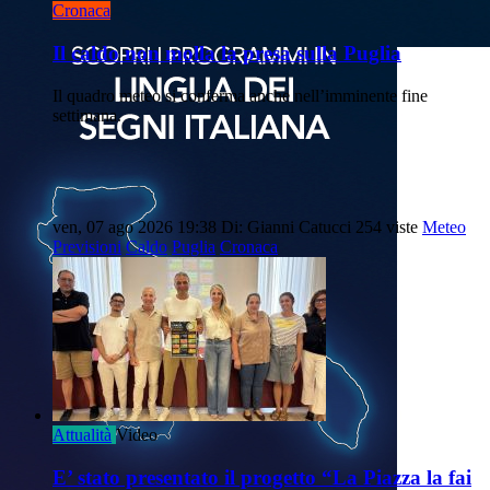
Cronaca
Il caldo non molla la presa sulla Puglia
Il quadro meteo si conferma anche nell’imminente fine
settimana.
ven, 07 ago 2026 19:38
Di: Gianni Catucci
254 viste
Meteo
Previsioni
Caldo
Puglia
Cronaca
Attualità
Video
E’ stato presentato il progetto “La Piazza la fai