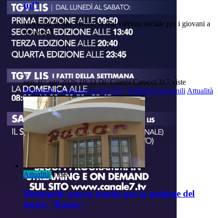
tu!”
12 eventi in due piazze, di alta valenza sociale per i giovani a
Monopoli.
ven, 07 ago 2026 19:33
Di: Gianni Catucci
317 viste
Monopoli
La-Piazza-La-Fai-Tu!”
Politiche-Giovanili
Attualità
Attualità
Video
Monopoli: nuovo bando per la gestione del
teatro "Radar"