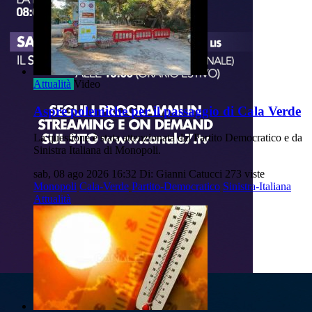
Attualità
Video
Aspre polemiche per il passaggio di Cala Verde
La questione è stata attenzionata dal Partito Democratico e da
Sinistra Italiana di Monopoli.
sab, 08 ago 2026 16:32
Di: Gianni Catucci
273 viste
Monopoli
Cala-Verde
Partito-Democratico
Sinistra-Italiana
Attualità