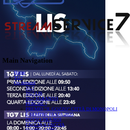
Main Navigation
Home
TG7
On demand
TG7
TG7 LIS
TG7 TARANTO
PERCHÉ ?
PREMIO "IL GOZZO" CITTÀ DI MONOPOLI
È SEMPRE FESTA 2025
DETTO TRA NOI
FACCIA A FACCIA
FUORICAMPO