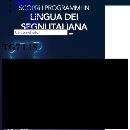
Dirette live
Area copertura
Search
Facebook
Twitter
RSS
TG7 LIS