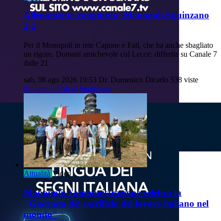
Allenamento congiunto: Monopoli-Squinzano
2-2
Per il Monopoli in rete Capone e Fall, che ha anche sbagliato
un rigore. Domani amichevole col Lecce: differita su Canale 7
dalle 21
sab, 08 ago 2026 19:53
Di: Domenico Dicarlo
538 viste
Monopoli-Calcio
Squinzano
Attualità
Video
Monopoli: l'amministrazione celebra la
"Giornata del sacrificio del lavoro italiano nel
mondo"