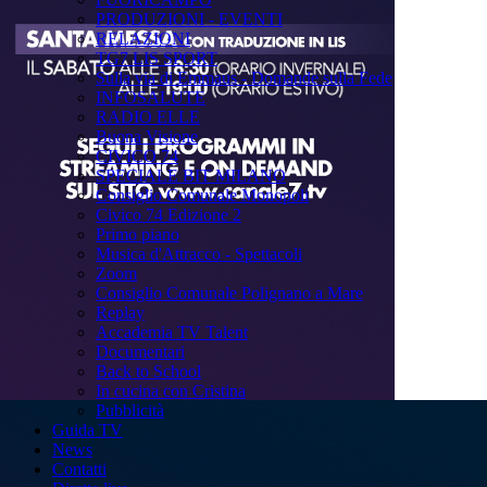
PRODUZIONI - EVENTI
RELAZIONI
TG7 LIS SPORT
Sulla via di Emmaus - Domande sulla Fede
INFOSALUTE
RADIO ELLE
Buona Visione
CIVICO 74
SPECIALE BIT MILANO
Consiglio Comunale Monopoli
Civico 74 Edizione 2
Primo piano
Musica d'Attracco - Spettacoli
Zoom
Consiglio Comunale Polignano a Mare
Replay
Accademia TV Talent
Documentari
Back to School
In cucina con Cristina
Pubblicità
Guida TV
News
Contatti