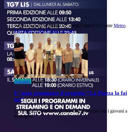
ven, 07 ago 2026 19:38
Di: Gianni Catucci
257 viste
Meteo
Previsioni
Caldo
Puglia
Cronaca
Attualità
Video
E’ stato presentato il progetto “La Piazza la fai
tu!”
12 eventi in due piazze, di alta valenza sociale per i giovani a
Monopoli.