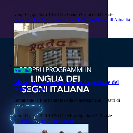
ven, 07 ago 2026 19:33
Di: Gianni Catucci
324 viste
Monopoli
La-Piazza-La-Fai-Tu!”
Politiche-Giovanili
Attualità
Attualità
Video
Monopoli: nuovo bando per la gestione del
teatro "Radar"
Imminente la fine naturale della concessione ai "Teatri di
Bari"
ven, 07 ago 2026 18:30
Di: Mino Spalluto
320 viste
Monopoli
Teatro-Radar
Gestione