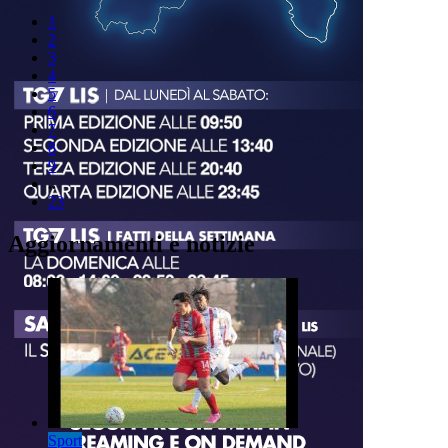
1
2
3
4
5
6
7
8
9
..
23
Aggiornamenti e notizie
Sport