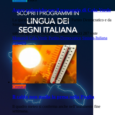
Aspre polemiche per il passaggio di Cala Verde
La questione è stata attenzionata dal Partito Democratico e da
Sinistra Italiana di Monopoli.
sab, 08 ago 2026 16:32
Di: Gianni Catucci
287 viste
Monopoli
Cala-Verde
Partito-Democratico
Sinistra-Italiana
Attualità
Cronaca
Il caldo non molla la presa sulla Puglia
Il quadro meteo si conferma anche nell’imminente fine
settimana.