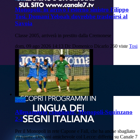
Monopoli: in arrivo l'esterno sinistro Filippo
Tosi. Domani Yeboah dovrebbe trasferirsi al
Savoia
Classe 2005, arriverà in prestito dalla Cremonese
dom, 09 ago 2026 14:13
Di: Domenico Dicarlo
260 viste
Tosi
Sport
Allenamento congiunto: Monopoli-Squinzano
2-2
Per il Monopoli in rete Capone e Fall, che ha anche sbagliato
un rigore. Domani amichevole col Lecce: differita su Canale 7