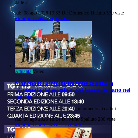
dalle 21
sab, 08 ago 2026 19:53
Di: Domenico Dicarlo
570 viste
Monopoli-Calcio
Squinzano
Attualità
Video
Monopoli: l'amministrazione celebra la
"Giornata del sacrificio del lavoro italiano nel
mondo"
Deposta una corona d'alloro al monumento ai caduti
sab, 08 ago 2026 18:24
Di: Mino Spalluto
280 viste
Monopoli
Giornata-Dei-Lavoratori