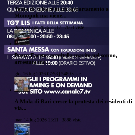
Tenta di rubare in un appartamento a
Monopoli ma viene...
dom, 02 ago 2026 21:17 | 7664 viste
Pozzo Faceto: accoltella marito nel sonno,
arrestata mo...
gio, 16 lug 2026 07:58 | 5489 viste
A Mola di Bari cresce la protesta dei residenti di
via...
mar, 14 lug 2026 13:11 | 3888 viste