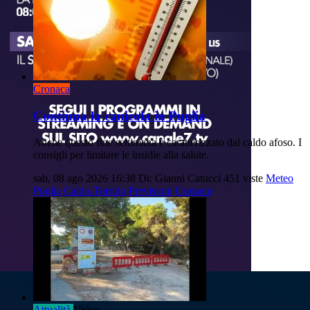
Cronaca
Continua la canicola in Puglia
Anche questo fine settimana è caratterizzato dal caldo afoso. I
consigli per limitare le insidie alla salute.
sab, 08 ago 2026 16:38
Di: Gianni Catucci
451 viste
Meteo
Puglia
Caldo-Torrido
Previsioni
Cronaca
Attualità
Video