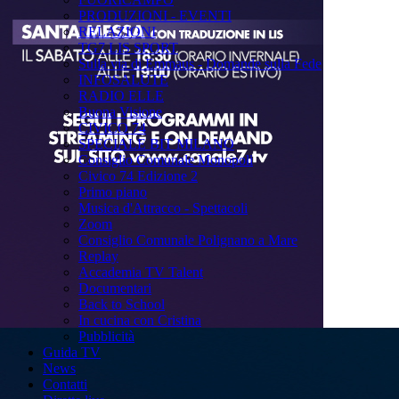
PRODUZIONI - EVENTI
RELAZIONI
TG7 LIS SPORT
Sulla via di Emmaus - Domande sulla Fede
INFOSALUTE
RADIO ELLE
Buona Visione
CIVICO 74
SPECIALE BIT MILANO
Consiglio Comunale Monopoli
Civico 74 Edizione 2
Primo piano
Musica d'Attracco - Spettacoli
Zoom
Consiglio Comunale Polignano a Mare
Replay
Accademia TV Talent
Documentari
Back to School
In cucina con Cristina
Pubblicità
Guida TV
News
Contatti