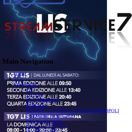
Main Navigation
Home
TG7
On demand
TG7
TG7 LIS
TG7 TARANTO
PERCHÉ ?
PREMIO "IL GOZZO" CITTÀ DI MONOPOLI
È SEMPRE FESTA 2025
DETTO TRA NOI
FACCIA A FACCIA
FUORICAMPO