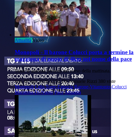
Attualità
Video
Monopoli - Il barone Colucci porta a termine la
maratona di nuoto di 4km nel nome della pace
Tante le autorità presenti nel corso della mattinata.
ven, 07 ago 2026 12:51
Di: Samuele Rizzi
380 viste
Monopoli
Lido-Torre-Egnazia
Barone-Vitantonio-Colucci
Maratona-Di-Nuoto
Pace
Attualità