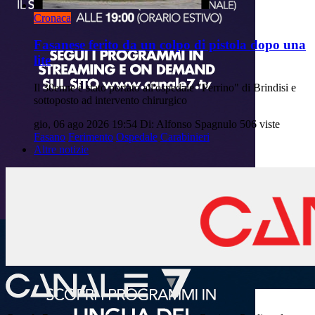
Cronaca
Fasanese ferito da un colpo di pistola dopo una
lite
Il 30enne è stato portato all'ospedale "Perrino" di Brindisi e
sottoposto ad intervento chirurgico
gio, 06 ago 2026 19:54
Di: Alfonso Spagnulo
506 viste
Fasano
Ferimento
Ospedale
Carabinieri
Altre notizie