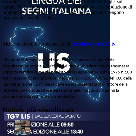
Canale 7
, emittente televisiva con servizio Regione Puglia sul
canale 78
, ha come punto di forza l'informazione e la produzione di
programmi di intrattenimento. Per scelta editoriale non vengono
trasmessi televendite e film.
Richieste di rettifica o segnalazioni:
direzione@canale7.tv
Chiunque si ritenga leso nei suoi interessi materiali o morali da
trasmissioni contrarie a verità ha il diritto di chiedere che sia trasmessa
apposita rettifica come già previsto dalla Legge del 14 aprile 1975 n.103
Art. 7 e secondo le disposizioni del Dlgs. 177/2005 Art. 32 del T.U. della
Radiotelevisione. La richiesta deve essere presentata al direttore della
rete televisiva o al direttore del telegiornale, nei cui programmi la
trasmissione da rettificare si è verificata.
Notizie più visualizzate