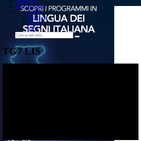
Dirette live
Area copertura
Search
Facebook
Twitter
RSS
TG7 LIS