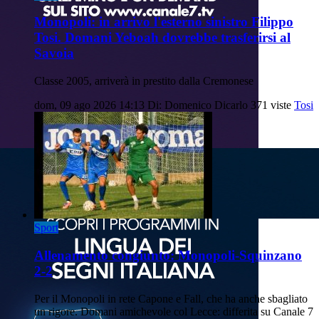
Monopoli: in arrivo l'esterno sinistro Filippo
Tosi. Domani Yeboah dovrebbe trasferirsi al
Savoia
Classe 2005, arriverà in prestito dalla Cremonese
dom, 09 ago 2026 14:13
Di: Domenico Dicarlo
371 viste
Tosi
Sport
Allenamento congiunto: Monopoli-Squinzano
2-2
Per il Monopoli in rete Capone e Fall, che ha anche sbagliato
un rigore. Domani amichevole col Lecce: differita su Canale 7