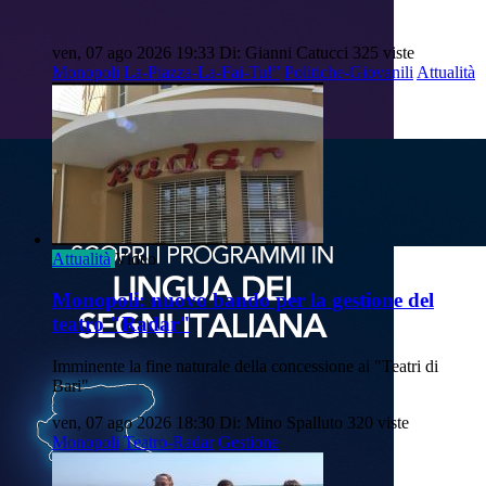
ven, 07 ago 2026 19:33
Di: Gianni Catucci
325 viste
Monopoli
La-Piazza-La-Fai-Tu!”
Politiche-Giovanili
Attualità
Attualità
Video
Monopoli: nuovo bando per la gestione del
teatro "Radar"
Imminente la fine naturale della concessione ai "Teatri di
Bari"
ven, 07 ago 2026 18:30
Di: Mino Spalluto
320 viste
Monopoli
Teatro-Radar
Gestione