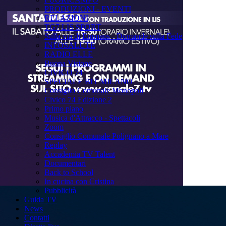
PRODUZIONI - EVENTI
RELAZIONI
TG7 LIS SPORT
Sulla via di Emmaus - Domande sulla Fede
INFOSALUTE
RADIO ELLE
Buona Visione
CIVICO 74
SPECIALE BIT MILANO
Consiglio Comunale Monopoli
Civico 74 Edizione 2
Primo piano
Musica d'Attracco - Spettacoli
Zoom
Consiglio Comunale Polignano a Mare
Replay
Accademia TV Talent
Documentari
Back to School
In cucina con Cristina
Pubblicità
Guida TV
News
Contatti