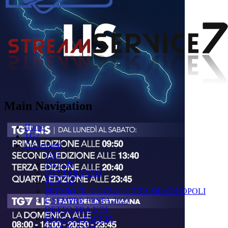
Main Navigation
Home
TG7
On demand
TG7
TG7 LIS
TG7 TARANTO
PERCHÉ ?
PREMIO "IL GOZZO" CITTÀ DI MONOPOLI
È SEMPRE FESTA 2025
DETTO TRA NOI
FACCIA A FACCIA
FUORICAMPO