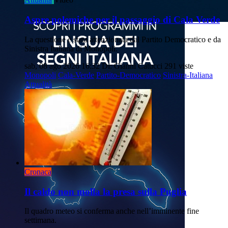
Aspre polemiche per il passaggio di Cala Verde
La questione è stata attenzionata dal Partito Democratico e da
Sinistra Italiana di Monopoli.
sab, 08 ago 2026 16:32
Di: Gianni Catucci
291 viste
Monopoli
Cala-Verde
Partito-Democratico
Sinistra-Italiana
Attualità
Cronaca
Il caldo non molla la presa sulla Puglia
Il quadro meteo si conferma anche nell’imminente fine
settimana.