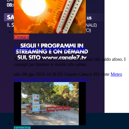
Cronaca
Continua la canicola in Puglia
Anche questo fine settimana è caratterizzato dal caldo afoso. I
consigli per limitare le insidie alla salute.
sab, 08 ago 2026 16:38
Di: Gianni Catucci
451 viste
Meteo
Puglia
Caldo-Torrido
Previsioni
Cronaca
Attualità
Video