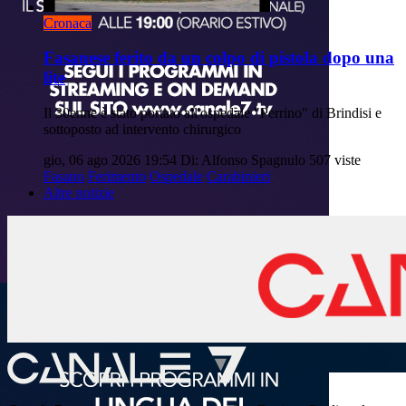
Cronaca
Fasanese ferito da un colpo di pistola dopo una
lite
Il 30enne è stato portato all'ospedale "Perrino" di Brindisi e
sottoposto ad intervento chirurgico
gio, 06 ago 2026 19:54
Di: Alfonso Spagnulo
507 viste
Fasano
Ferimento
Ospedale
Carabinieri
Altre notizie