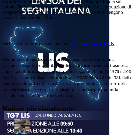
Canale 7
, emittente televisiva con servizio Regione Puglia sul
canale 78
, ha come punto di forza l'informazione e la produzione di
programmi di intrattenimento. Per scelta editoriale non vengono
trasmessi televendite e film.
Richieste di rettifica o segnalazioni:
direzione@canale7.tv
Chiunque si ritenga leso nei suoi interessi materiali o morali da
trasmissioni contrarie a verità ha il diritto di chiedere che sia trasmessa
apposita rettifica come già previsto dalla Legge del 14 aprile 1975 n.103
Art. 7 e secondo le disposizioni del Dlgs. 177/2005 Art. 32 del T.U. della
Radiotelevisione. La richiesta deve essere presentata al direttore della
rete televisiva o al direttore del telegiornale, nei cui programmi la
trasmissione da rettificare si è verificata.
Notizie più visualizzate