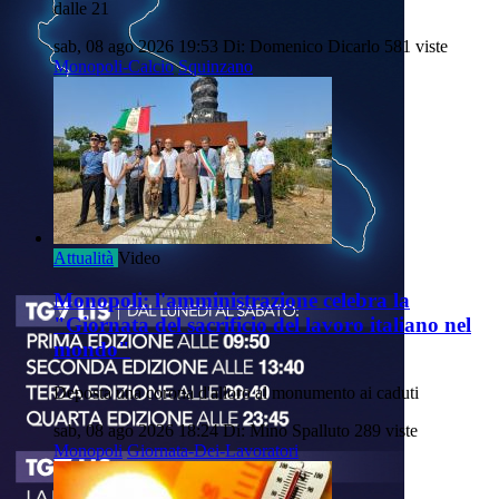
dalle 21
sab, 08 ago 2026 19:53
Di: Domenico Dicarlo
581 viste
Monopoli-Calcio
Squinzano
Attualità
Video
Monopoli: l'amministrazione celebra la
"Giornata del sacrificio del lavoro italiano nel
mondo"
Deposta una corona d'alloro al monumento ai caduti
sab, 08 ago 2026 18:24
Di: Mino Spalluto
289 viste
Monopoli
Giornata-Dei-Lavoratori