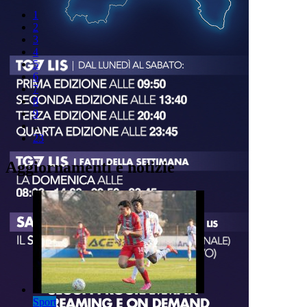
1
2
3
4
5
6
7
8
9
..
23
Aggiornamenti e notizie
Sport