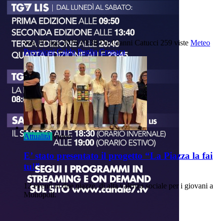
ven, 07 ago 2026 19:38
Di: Gianni Catucci
259 viste
Meteo
Previsioni
Caldo
Puglia
Cronaca
Attualità
Video
E’ stato presentato il progetto “La Piazza la fai
tu!”
12 eventi in due piazze, di alta valenza sociale per i giovani a
Monopoli.