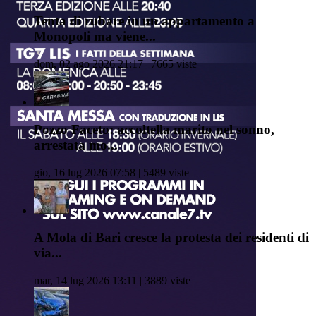
Tenta di rubare in un appartamento a
Monopoli ma viene...
dom, 02 ago 2026 21:17 | 7665 viste
Pozzo Faceto: accoltella marito nel sonno,
arrestata mo...
gio, 16 lug 2026 07:58 | 5489 viste
A Mola di Bari cresce la protesta dei residenti di
via...
mar, 14 lug 2026 13:11 | 3889 viste