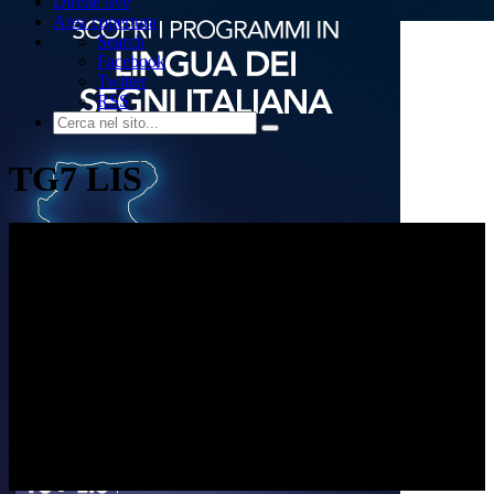
Dirette live
Area copertura
Search
Facebook
Twitter
RSS
TG7 LIS