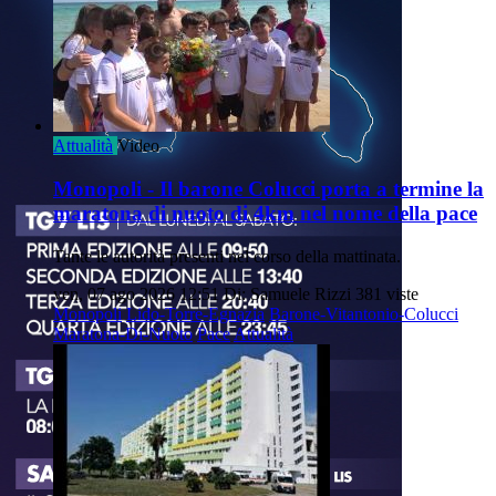
Attualità
Video
Monopoli - Il barone Colucci porta a termine la
maratona di nuoto di 4km nel nome della pace
Tante le autorità presenti nel corso della mattinata.
ven, 07 ago 2026 12:51
Di: Samuele Rizzi
381 viste
Monopoli
Lido-Torre-Egnazia
Barone-Vitantonio-Colucci
Maratona-Di-Nuoto
Pace
Attualità