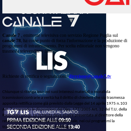
Canale 7
, emittente televisiva con servizio Regione Puglia sul
canale 78
, ha come punto di forza l'informazione e la produzione di
programmi di intrattenimento. Per scelta editoriale non vengono
trasmessi televendite e film.
Richieste di rettifica o segnalazioni:
direzione@canale7.tv
Chiunque si ritenga leso nei suoi interessi materiali o morali da
trasmissioni contrarie a verità ha il diritto di chiedere che sia trasmessa
apposita rettifica come già previsto dalla Legge del 14 aprile 1975 n.103
Art. 7 e secondo le disposizioni del Dlgs. 177/2005 Art. 32 del T.U. della
Radiotelevisione. La richiesta deve essere presentata al direttore della
rete televisiva o al direttore del telegiornale, nei cui programmi la
trasmissione da rettificare si è verificata.