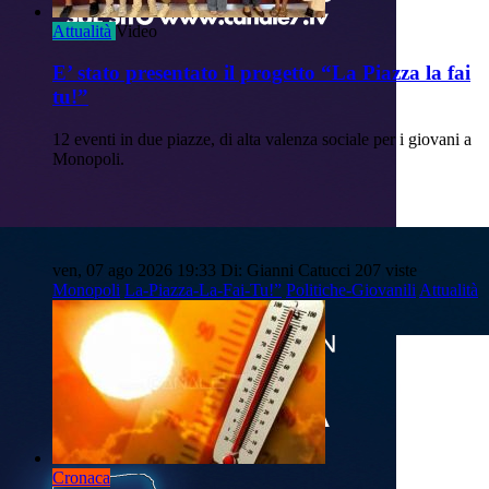
Attualità
Video
E’ stato presentato il progetto “La Piazza la fai
tu!”
12 eventi in due piazze, di alta valenza sociale per i giovani a
Monopoli.
ven, 07 ago 2026 19:33
Di: Gianni Catucci
207 viste
Monopoli
La-Piazza-La-Fai-Tu!”
Politiche-Giovanili
Attualità
Cronaca