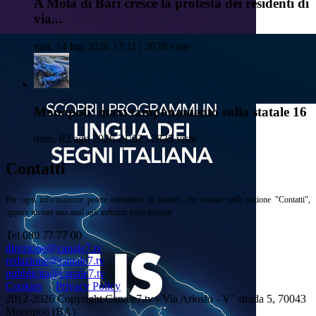
A Mola di Bari cresce la protesta dei residenti di
via...
mar, 14 lug 2026 13:11 | 3878 viste
Monopoli: maxi tamponamento sulla statale 16
dom, 02 ago 2026 21:02 | 2835 viste
Contatti
Per ogni informazione potete contattarci ai numeri che trovate nella sezione "Contatti",
oppure inviare una mail agli indirizzi sotto indicati
Tel 080 77 77 00
direzione@canale7.tv
redazione@canale7.tv
pubblicita@canale7.tv
Cookies
Privacy Policy
2012-2026 Copyright Canale7.tv - Via Ariosto - V° strada 5, 70043
Monopoli (BA)