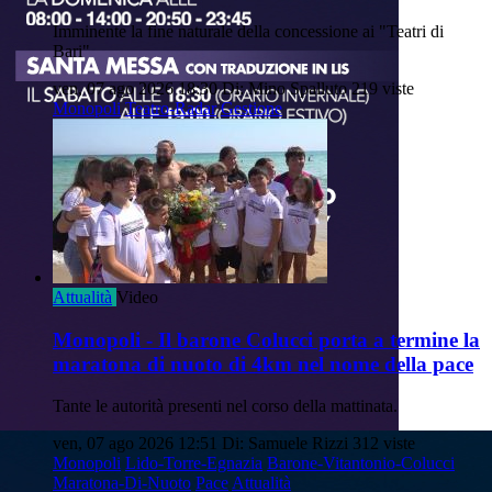
Imminente la fine naturale della concessione ai "Teatri di
Bari"
ven, 07 ago 2026 18:30
Di: Mino Spalluto
219 viste
Monopoli
Teatro-Radar
Gestione
Attualità
Video
Monopoli - Il barone Colucci porta a termine la
maratona di nuoto di 4km nel nome della pace
Tante le autorità presenti nel corso della mattinata.
ven, 07 ago 2026 12:51
Di: Samuele Rizzi
312 viste
Monopoli
Lido-Torre-Egnazia
Barone-Vitantonio-Colucci
Maratona-Di-Nuoto
Pace
Attualità