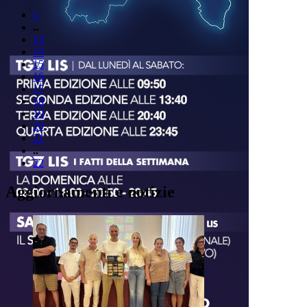
1
..
13
14
15
16
17
18
19
20
21
..
22
Aggiornamenti e notizie