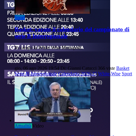
Sport
Basket: varato il calendario del campionato di
serie B Interregionale
In campo la White Wise Monopoli.
gio, 06 ago 2026 19:54
Di: Gianni Catucci
366 viste
Basket
Serie-B-Interregionale
Calendario-2026-27
White-Wise
Sport
Attualità
Video