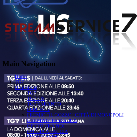
Main Navigation
Home
TG7
On demand
TG7
TG7 LIS
TG7 TARANTO
PERCHÉ ?
PREMIO "IL GOZZO" CITTÀ DI MONOPOLI
È SEMPRE FESTA 2025
DETTO TRA NOI
FACCIA A FACCIA
FUORICAMPO