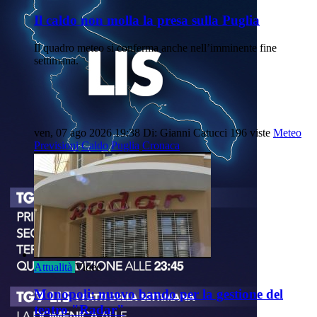
Il caldo non molla la presa sulla Puglia
Il quadro meteo si conferma anche nell’imminente fine
settimana.
ven, 07 ago 2026 19:38
Di: Gianni Catucci
196 viste
Meteo
Previsioni
Caldo
Puglia
Cronaca
Attualità
Video
Monopoli: nuovo bando per la gestione del
teatro "Radar"