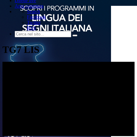
Dirette live
Area copertura
Search
Facebook
Twitter
RSS
TG7 LIS