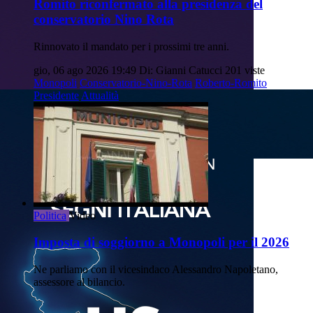
Romito riconfermato alla presidenza del
conservatorio Nino Rota
Rinnovato il mandato per i prossimi tre anni.
gio, 06 ago 2026 19:49
Di: Gianni Catucci
201 viste
Monopoli
Conservatorio-Nino-Rota
Roberto-Romito
Presidente
Attualità
Politica
Video
Imposta di soggiorno a Monopoli per il 2026
Ne parliamo con il vicesindaco Alessandro Napoletano,
assessore al bilancio.