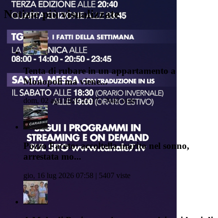
Notizie più visualizzate
Tenta di rubare in un appartamento a
Monopoli ma viene...
dom, 02 ago 2026 21:17 | 7641 viste
Pozzo Faceto: accoltella marito nel sonno,
arrestata mo...
gio, 16 lug 2026 07:58 | 5407 viste