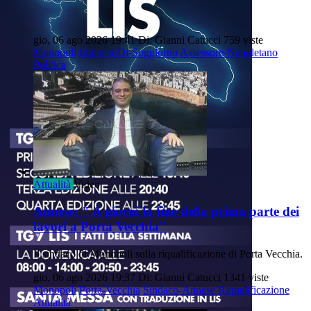
gio, 06 ago 2026 19:41
Di: Gianni Catucci
759 viste
Monopoli
Imposta-Di-Soggiorno
Assessore-Napoletano
Politica
Attualità
Video
Annese: " A giorni la fine della prima parte dei
lavori a Porta Vecchia"
Il sindaco di Monopoli sulla riqualificazione di Porta Vecchia.
gio, 06 ago 2026 19:37
Di: Gianni Catucci
1341 viste
Monopoli
Porta-Vecchia
Sindaco-Annese
Riqualificazione
Attualità