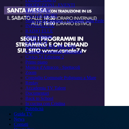
PRODUZIONI - EVENTI
RELAZIONI
TG7 LIS SPORT
Sulla via di Emmaus - Domande sulla Fede
INFOSALUTE
RADIO ELLE
Buona Visione
CIVICO 74
SPECIALE BIT MILANO
Consiglio Comunale Monopoli
Civico 74 Edizione 2
Primo piano
Musica d'Attracco - Spettacoli
Zoom
Consiglio Comunale Polignano a Mare
Replay
Accademia TV Talent
Documentari
Back to School
In cucina con Cristina
Pubblicità
Guida TV
News
Contatti