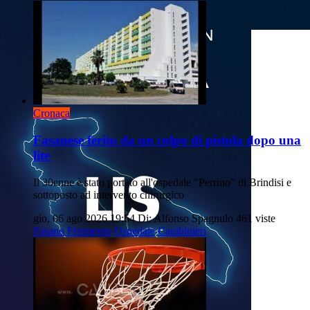
Cronaca
Fasanese ferito da un colpo di pistola dopo una
lite
Il 30enne è stato portato all'ospedale "Perrino" di Brindisi e
sottoposto ad intervento chirurgico
gio, 06 ago 2026 19:54
Di: Alfonso Spagnulo
461 viste
Fasano
Ferimento
Ospedale
Carabinieri