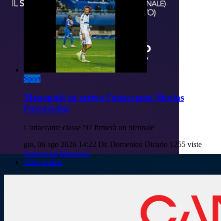
Sport
Monopoli: in arrivo l'attaccante Nicolas
Parravicini
L'attaccante classe '97 firmerà un biennale
gio, 06 ago 2026 14:22
Di: Domenico Dicarlo
1255 viste
Parravicini
Monopoli
Altre notizie