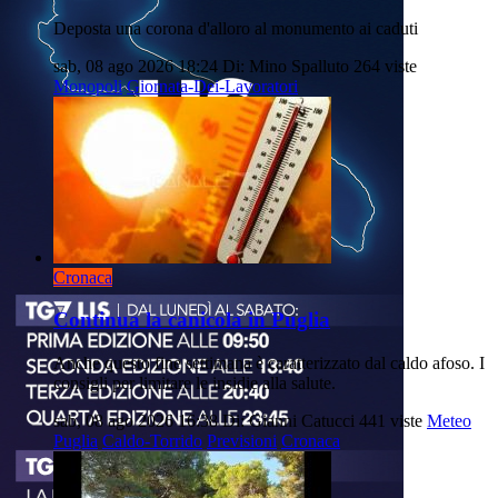
Deposta una corona d'alloro al monumento ai caduti
sab, 08 ago 2026 18:24
Di: Mino Spalluto
264 viste
Monopoli
Giornata-Dei-Lavoratori
Cronaca
Continua la canicola in Puglia
Anche questo fine settimana è caratterizzato dal caldo afoso. I
consigli per limitare le insidie alla salute.
sab, 08 ago 2026 16:38
Di: Gianni Catucci
441 viste
Meteo
Puglia
Caldo-Torrido
Previsioni
Cronaca