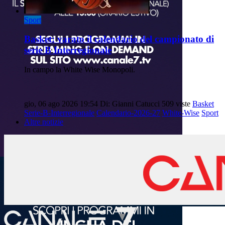
Sport
Basket: varato il calendario del campionato di
serie B Interregionale
In campo la White Wise Monopoli.
gio, 06 ago 2026 19:54
Di: Gianni Catucci
509 viste
Basket
Serie-B-Interregionale
Calendario-2026-27
White-Wise
Sport
Altre notizie