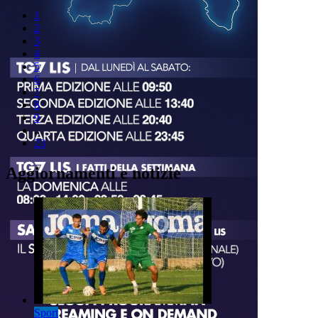
1
2
3
4
5
6
7
8
9
..
23
Aggiornamenti e notizie
Sport