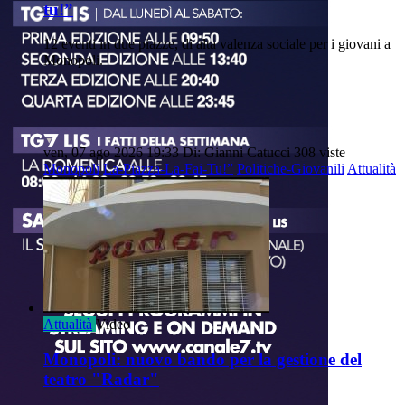
tu!”
12 eventi in due piazze, di alta valenza sociale per i giovani a
Monopoli.
ven, 07 ago 2026 19:33
Di: Gianni Catucci
308 viste
Monopoli
La-Piazza-La-Fai-Tu!”
Politiche-Giovanili
Attualità
Attualità
Video
Monopoli: nuovo bando per la gestione del
teatro "Radar"