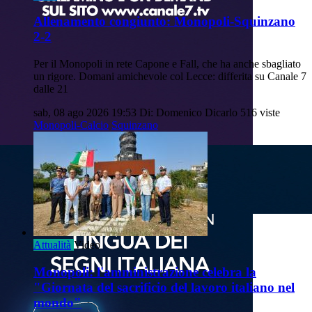
Allenamento congiunto: Monopoli-Squinzano
2-2
Per il Monopoli in rete Capone e Fall, che ha anche sbagliato
un rigore. Domani amichevole col Lecce: differita su Canale 7
dalle 21
sab, 08 ago 2026 19:53
Di: Domenico Dicarlo
516 viste
Monopoli-Calcio
Squinzano
Attualità
Video
Monopoli: l'amministrazione celebra la
"Giornata del sacrificio del lavoro italiano nel
mondo"