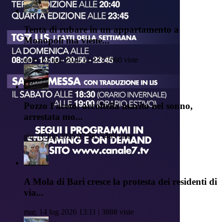
Tenta di rubare in un appartamento a
Monopoli ma viene...
dom, 02 ago 2026 21:17 | 7660 viste
Pozzo Faceto: accoltella marito nel sonno,
arrestata mo...
gio, 16 lug 2026 07:58 | 5489 viste
A Mola di Bari cresce la protesta dei residenti di
via...
mar, 14 lug 2026 13:11 | 3888 viste