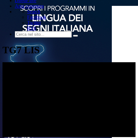
Dirette live
Area copertura
Search
Facebook
Twitter
RSS
TG7 LIS