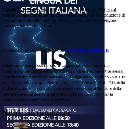
Canale 7
, emittente televisiva con servizio Regione Puglia sul
canale 78
, ha come punto di forza l'informazione e la produzione di
programmi di intrattenimento. Per scelta editoriale non vengono
trasmessi televendite e film.
Richieste di rettifica o segnalazioni:
direzione@canale7.tv
Chiunque si ritenga leso nei suoi interessi materiali o morali da
trasmissioni contrarie a verità ha il diritto di chiedere che sia trasmessa
apposita rettifica come già previsto dalla Legge del 14 aprile 1975 n.103
Art. 7 e secondo le disposizioni del Dlgs. 177/2005 Art. 32 del T.U. della
Radiotelevisione. La richiesta deve essere presentata al direttore della
rete televisiva o al direttore del telegiornale, nei cui programmi la
trasmissione da rettificare si è verificata.
Notizie più visualizzate