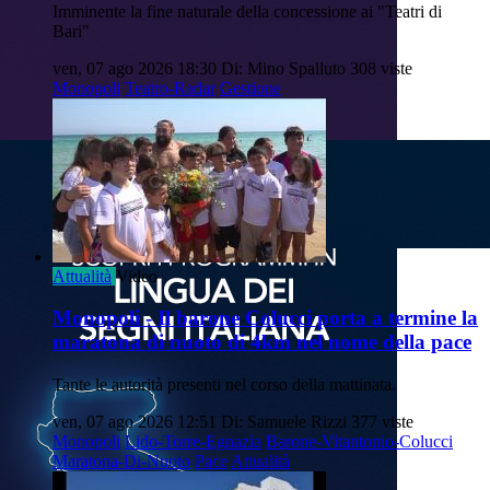
Imminente la fine naturale della concessione ai "Teatri di
Bari"
ven, 07 ago 2026 18:30
Di: Mino Spalluto
308 viste
Monopoli
Teatro-Radar
Gestione
Attualità
Video
Monopoli - Il barone Colucci porta a termine la
maratona di nuoto di 4km nel nome della pace
Tante le autorità presenti nel corso della mattinata.
ven, 07 ago 2026 12:51
Di: Samuele Rizzi
377 viste
Monopoli
Lido-Torre-Egnazia
Barone-Vitantonio-Colucci
Maratona-Di-Nuoto
Pace
Attualità