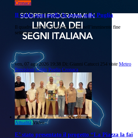
Cronaca
Il caldo non molla la presa sulla Puglia
Il quadro meteo si conferma anche nell’imminente fine
settimana.
ven, 07 ago 2026 19:38
Di: Gianni Catucci
254 viste
Meteo
Previsioni
Caldo
Puglia
Cronaca
Attualità
Video
E’ stato presentato il progetto “La Piazza la fai