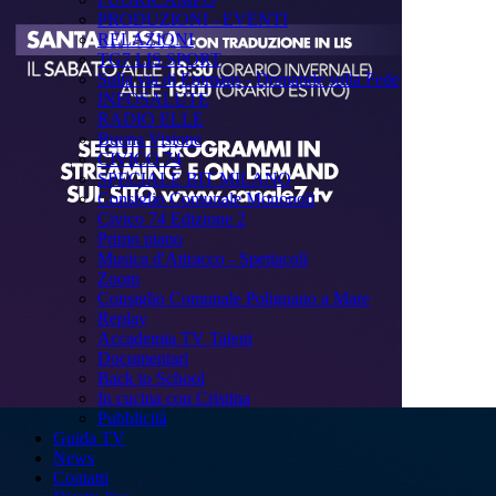
PRODUZIONI - EVENTI
RELAZIONI
TG7 LIS SPORT
Sulla via di Emmaus - Domande sulla Fede
INFOSALUTE
RADIO ELLE
Buona Visione
CIVICO 74
SPECIALE BIT MILANO
Consiglio Comunale Monopoli
Civico 74 Edizione 2
Primo piano
Musica d'Attracco - Spettacoli
Zoom
Consiglio Comunale Polignano a Mare
Replay
Accademia TV Talent
Documentari
Back to School
In cucina con Cristina
Pubblicità
Guida TV
News
Contatti