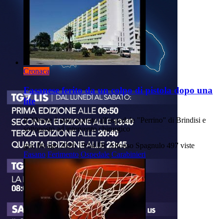
Cronaca
Fasanese ferito da un colpo di pistola dopo una
lite
Il 30enne è stato portato all'ospedale "Perrino" di Brindisi e
sottoposto ad intervento chirurgico
gio, 06 ago 2026 19:54
Di: Alfonso Spagnulo
497 viste
Fasano
Ferimento
Ospedale
Carabinieri