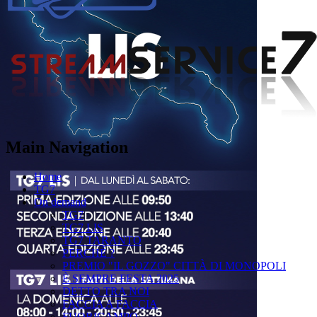
Main Navigation
Home
TG7
On demand
TG7
TG7 LIS
TG7 TARANTO
PERCHÉ ?
PREMIO "IL GOZZO" CITTÀ DI MONOPOLI
È SEMPRE FESTA 2025
DETTO TRA NOI
FACCIA A FACCIA
FUORICAMPO