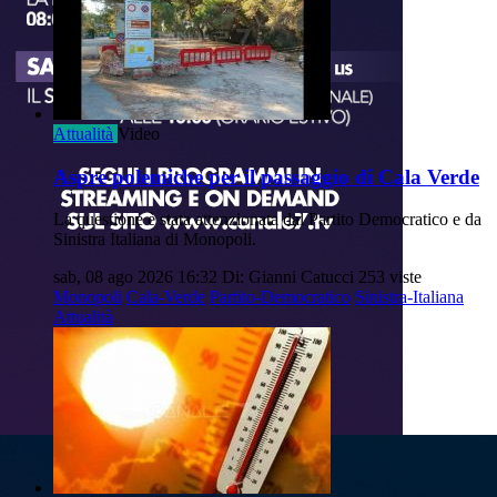
Attualità
Video
Aspre polemiche per il passaggio di Cala Verde
La questione è stata attenzionata dal Partito Democratico e da
Sinistra Italiana di Monopoli.
sab, 08 ago 2026 16:32
Di: Gianni Catucci
253 viste
Monopoli
Cala-Verde
Partito-Democratico
Sinistra-Italiana
Attualità