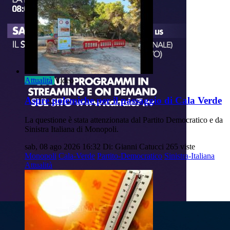
Attualità
Video
Aspre polemiche per il passaggio di Cala Verde
La questione è stata attenzionata dal Partito Democratico e da
Sinistra Italiana di Monopoli.
sab, 08 ago 2026 16:32
Di: Gianni Catucci
265 viste
Monopoli
Cala-Verde
Partito-Democratico
Sinistra-Italiana
Attualità