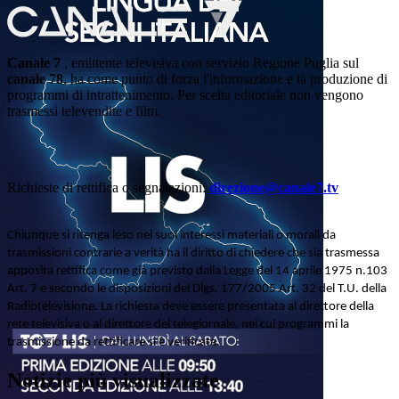
Canale 7
, emittente televisiva con servizio Regione Puglia sul
canale 78
, ha come punto di forza l'informazione e la produzione di
programmi di intrattenimento. Per scelta editoriale non vengono
trasmessi televendite e film.
Richieste di rettifica o segnalazioni:
direzione@canale7.tv
Chiunque si ritenga leso nei suoi interessi materiali o morali da
trasmissioni contrarie a verità ha il diritto di chiedere che sia trasmessa
apposita rettifica come già previsto dalla Legge del 14 aprile 1975 n.103
Art. 7 e secondo le disposizioni del Dlgs. 177/2005 Art. 32 del T.U. della
Radiotelevisione. La richiesta deve essere presentata al direttore della
rete televisiva o al direttore del telegiornale, nei cui programmi la
trasmissione da rettificare si è verificata.
Notizie più visualizzate