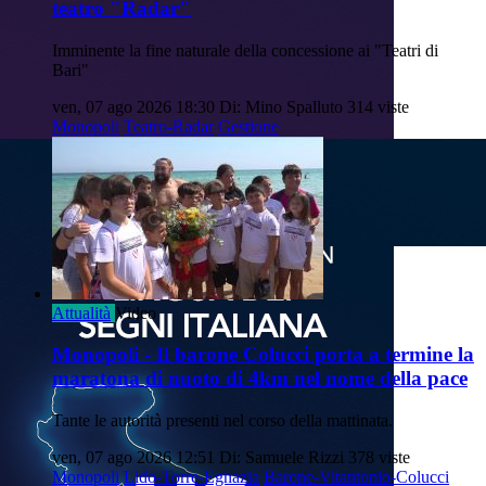
teatro "Radar"
Imminente la fine naturale della concessione ai "Teatri di
Bari"
ven, 07 ago 2026 18:30
Di: Mino Spalluto
314 viste
Monopoli
Teatro-Radar
Gestione
Attualità
Video
Monopoli - Il barone Colucci porta a termine la
maratona di nuoto di 4km nel nome della pace
Tante le autorità presenti nel corso della mattinata.
ven, 07 ago 2026 12:51
Di: Samuele Rizzi
378 viste
Monopoli
Lido-Torre-Egnazia
Barone-Vitantonio-Colucci