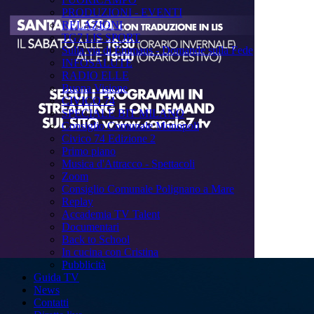
PRODUZIONI - EVENTI
RELAZIONI
TG7 LIS SPORT
Sulla via di Emmaus - Domande sulla Fede
INFOSALUTE
RADIO ELLE
Buona Visione
CIVICO 74
SPECIALE BIT MILANO
Consiglio Comunale Monopoli
Civico 74 Edizione 2
Primo piano
Musica d'Attracco - Spettacoli
Zoom
Consiglio Comunale Polignano a Mare
Replay
Accademia TV Talent
Documentari
Back to School
In cucina con Cristina
Pubblicità
Guida TV
News
Contatti