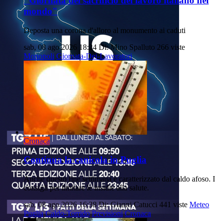
"Giornata del sacrificio del lavoro italiano nel
mondo"
Deposta una corona d'alloro al monumento ai caduti
sab, 08 ago 2026 18:24
Di: Mino Spalluto
266 viste
Monopoli
Giornata-Dei-Lavoratori
Cronaca
Continua la canicola in Puglia
Anche questo fine settimana è caratterizzato dal caldo afoso. I
consigli per limitare le insidie alla salute.
sab, 08 ago 2026 16:38
Di: Gianni Catucci
441 viste
Meteo
Puglia
Caldo-Torrido
Previsioni
Cronaca