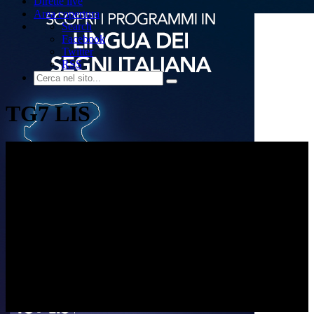
Dirette live
Area copertura
Search
Facebook
Twitter
RSS
TG7 LIS