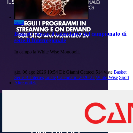
Sport
Basket: varato il calendario del campionato di
serie B Interregionale
In campo la White Wise Monopoli.
gio, 06 ago 2026 19:54
Di: Gianni Catucci
514 viste
Basket
Serie-B-Interregionale
Calendario-2026-27
White-Wise
Sport
Altre notizie