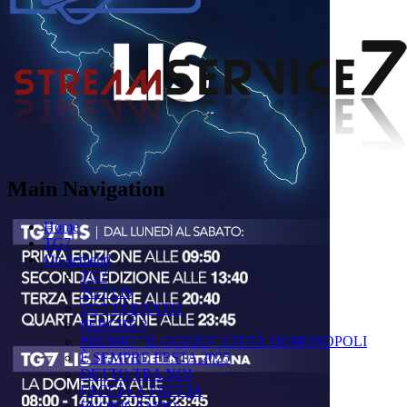
Main Navigation
Home
TG7
On demand
TG7
TG7 LIS
TG7 TARANTO
PERCHÉ ?
PREMIO "IL GOZZO" CITTÀ DI MONOPOLI
È SEMPRE FESTA 2025
DETTO TRA NOI
FACCIA A FACCIA
FUORICAMPO