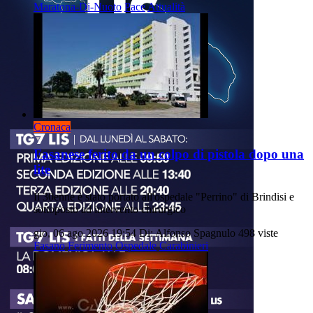
Maratona-Di-Nuoto
Pace
Attualità
Cronaca
Fasanese ferito da un colpo di pistola dopo una
lite
Il 30enne è stato portato all'ospedale "Perrino" di Brindisi e
sottoposto ad intervento chirurgico
gio, 06 ago 2026 19:54
Di: Alfonso Spagnulo
498 viste
Fasano
Ferimento
Ospedale
Carabinieri