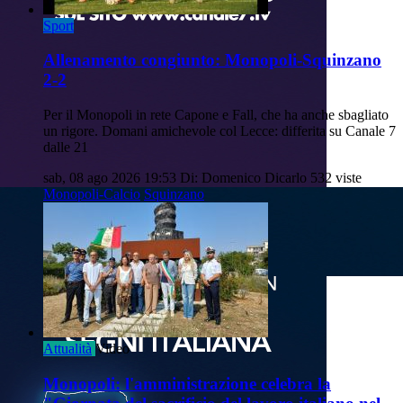
Sport
Allenamento congiunto: Monopoli-Squinzano
2-2
Per il Monopoli in rete Capone e Fall, che ha anche sbagliato
un rigore. Domani amichevole col Lecce: differita su Canale 7
dalle 21
sab, 08 ago 2026 19:53
Di: Domenico Dicarlo
532 viste
Monopoli-Calcio
Squinzano
Attualità
Video
Monopoli: l'amministrazione celebra la