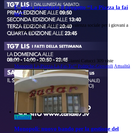
E’ stato presentato il progetto “La Piazza la fai
tu!”
12 eventi in due piazze, di alta valenza sociale per i giovani a
Monopoli.
ven, 07 ago 2026 19:33
Di: Gianni Catucci
309 viste
Monopoli
La-Piazza-La-Fai-Tu!”
Politiche-Giovanili
Attualità
Attualità
Video
Monopoli: nuovo bando per la gestione del