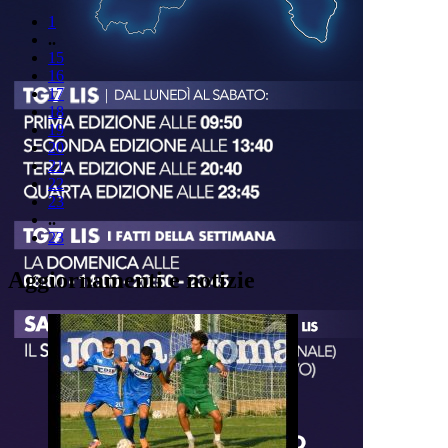
1
..
15
16
17
18
19
20
21
22
23
..
23
Aggiornamenti e notizie