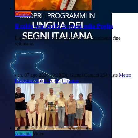
Cronaca
Il caldo non molla la presa sulla Puglia
Il quadro meteo si conferma anche nell’imminente fine
settimana.
ven, 07 ago 2026 19:38
Di: Gianni Catucci
254 viste
Meteo
Previsioni
Caldo
Puglia
Cronaca
Attualità
Video