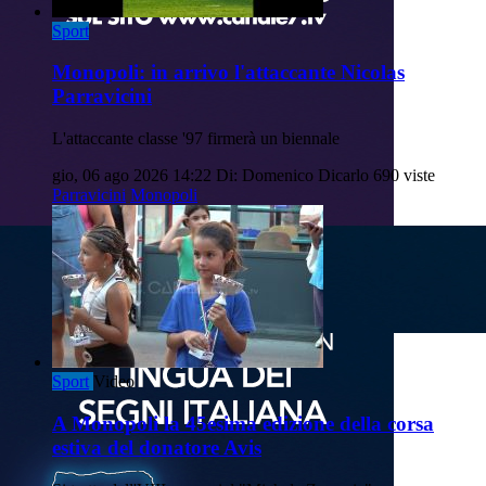
Sport
Monopoli: in arrivo l'attaccante Nicolas
Parravicini
L'attaccante classe '97 firmerà un biennale
gio, 06 ago 2026 14:22
Di: Domenico Dicarlo
690 viste
Parravicini
Monopoli
Sport
Video
A Monopoli la 45esima edizione della corsa
estiva del donatore Avis