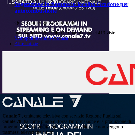
Vegetazione in fiamme in località Gradone per
autocombustione
Questo pomeriggio a Monopoli.
mar, 04 ago 2026 19:40
Di: Gianni Catucci
419 viste
Monopoli
Incendio
Cronaca
Altre notizie
Canale 7
, emittente televisiva con servizio Regione Puglia sul
canale 78
, ha come punto di forza l'informazione e la produzione di
programmi di intrattenimento. Per scelta editoriale non vengono
trasmessi televendite e film.