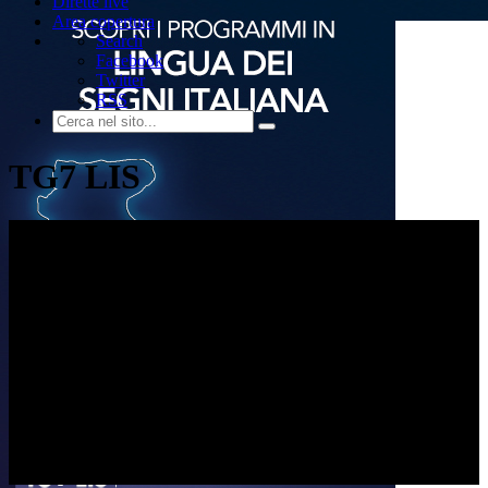
Dirette live
Area copertura
Search
Facebook
Twitter
RSS
TG7 LIS