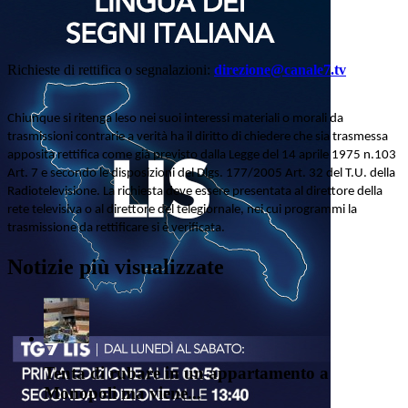
Richieste di rettifica o segnalazioni:
direzione@canale7.tv
Chiunque si ritenga leso nei suoi interessi materiali o morali da
trasmissioni contrarie a verità ha il diritto di chiedere che sia trasmessa
apposita rettifica come già previsto dalla Legge del 14 aprile 1975 n.103
Art. 7 e secondo le disposizioni del Dlgs. 177/2005 Art. 32 del T.U. della
Radiotelevisione. La richiesta deve essere presentata al direttore della
rete televisiva o al direttore del telegiornale, nei cui programmi la
trasmissione da rettificare si è verificata.
Notizie più visualizzate
Tenta di rubare in un appartamento a
Monopoli ma viene...