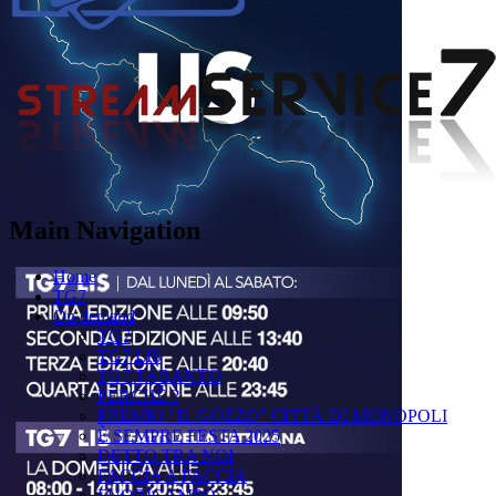
Main Navigation
Home
TG7
On demand
TG7
TG7 LIS
TG7 TARANTO
PERCHÉ ?
PREMIO "IL GOZZO" CITTÀ DI MONOPOLI
È SEMPRE FESTA 2025
DETTO TRA NOI
FACCIA A FACCIA
FUORICAMPO