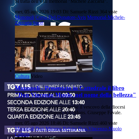
Si tratta dell'VIII memorial "Michele Zaccaria".
mer, 05 ago 2026 19:03
Di: Samuele Rizzi
364 viste
Monopoli
Corsa-Del-Donatore-Avis
Memorial-Michele-
Zaccaria
Sport
Cultura
Video
Monopoli - Presentato in Cattedrale il libro
"Don Vincenzo Muolo, nel nome della bellezza"
Presente all'appuntamento anche il vescovo della diocesi
Conversano - Monopoli, S.E. Mons. Giuseppe Favale.
mer, 05 ago 2026 18:46
Di: Samuele Rizzi
460 viste
Monopoli
Don-Mimmo-Belvito
Don-Vincenzo-Muolo
Cultura