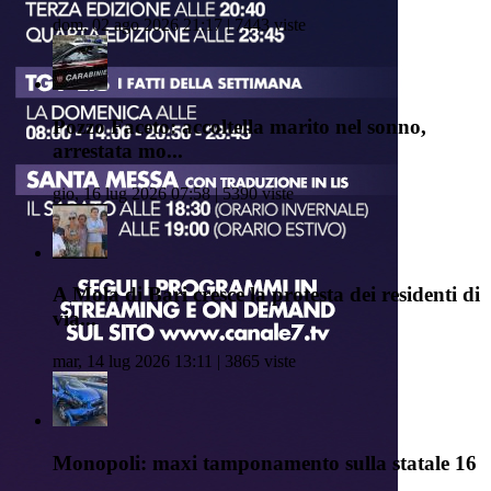
dom, 02 ago 2026 21:17 | 7443 viste
Pozzo Faceto: accoltella marito nel sonno,
arrestata mo...
gio, 16 lug 2026 07:58 | 5390 viste
A Mola di Bari cresce la protesta dei residenti di
via...
mar, 14 lug 2026 13:11 | 3865 viste
Monopoli: maxi tamponamento sulla statale 16