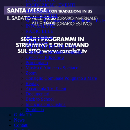
PRODUZIONI - EVENTI
RELAZIONI
TG7 LIS SPORT
Sulla via di Emmaus - Domande sulla Fede
INFOSALUTE
RADIO ELLE
Buona Visione
CIVICO 74
SPECIALE BIT MILANO
Consiglio Comunale Monopoli
Civico 74 Edizione 2
Primo piano
Musica d'Attracco - Spettacoli
Zoom
Consiglio Comunale Polignano a Mare
Replay
Accademia TV Talent
Documentari
Back to School
In cucina con Cristina
Pubblicità
Guida TV
News
Contatti