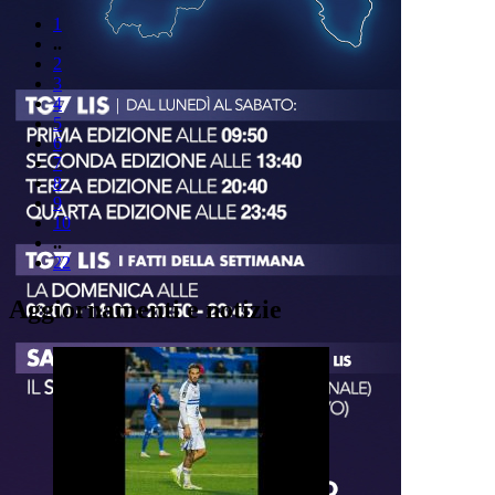
1
..
2
3
4
5
6
7
8
9
10
..
22
Aggiornamenti e notizie