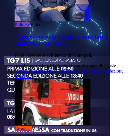
Politica
Video
Napoletano su lotta all'evasione tari e
tariffazione puntuale
Parla l'assessore al bilancio di Monopoli.
mar, 04 ago 2026 19:46
Di: Gianni Catucci
307 viste
Monopoli
Assessore-Napoletano
Tari
Rifiuti
Tariffazione
Politica
Cronaca
Video