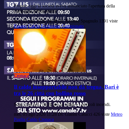
Proprio oggi la società aveva annunciato l'apertura della
campagna abbonamenti
mer, 05 ago 2026 14:58
Di: Alfonso Spagnulo
1391 viste
Fasano
Calcio
Esclusione
Campionato
Cronaca
Il caldo insopportabile non dà tregua, Bari è
tra le 26 città con bollino rosso
Sono concreti i rischi per la salute e i pericoli incendi.
mer, 05 ago 2026 11:28
Di: Gianni Catucci
426 viste
Meteo
Puglia
Caldo
Cronaca