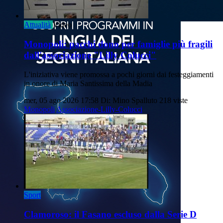
Attualità
Video
Monopoli: pacchi dono per famiglie più fragili
dall'associazione "Lilly Colucci"
L'iniziativa viene promossa a pochi giorni dai festeggiamenti
in onore di Maria Santissima della Madia
mer, 05 ago 2026 17:58
Di: Mino Spalluto
218 viste
Monopoli
Associazione-Lilly-Colucci
Sport
Clamoroso: il Fasano escluso dalla Serie D