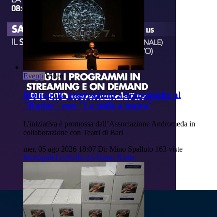
Eventi
Video
Monopoli: osservazioni astronomiche al
"Radar" con "Le stelle a teatro"
L'iniziativa è promossa dall’Associazione Andromeda in
collaborazione con Teatri di Bari
mer, 05 ago 2026 18:07
Di: Mino Spalluto
163 viste
Monopoli
Le-Stelle-Al-Teatro
Radar