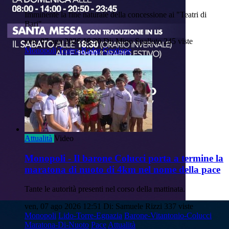
Imminente la fine naturale della concessione ai "Teatri di
Bari"
ven, 07 ago 2026 18:30
Di: Mino Spalluto
245 viste
Monopoli
Teatro-Radar
Gestione
Attualità
Video
Monopoli - Il barone Colucci porta a termine la
maratona di nuoto di 4km nel nome della pace
Tante le autorità presenti nel corso della mattinata.
ven, 07 ago 2026 12:51
Di: Samuele Rizzi
337 viste
Monopoli
Lido-Torre-Egnazia
Barone-Vitantonio-Colucci
Maratona-Di-Nuoto
Pace
Attualità