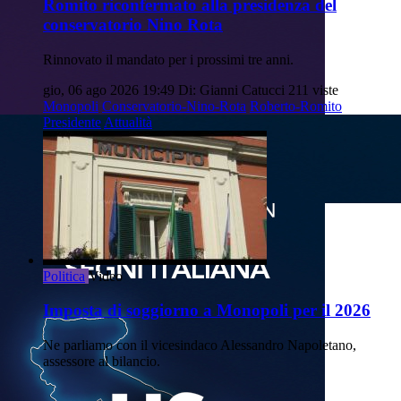
Romito riconfermato alla presidenza del
conservatorio Nino Rota
Rinnovato il mandato per i prossimi tre anni.
gio, 06 ago 2026 19:49
Di: Gianni Catucci
211 viste
Monopoli
Conservatorio-Nino-Rota
Roberto-Romito
Presidente
Attualità
Politica
Video
Imposta di soggiorno a Monopoli per il 2026
Ne parliamo con il vicesindaco Alessandro Napoletano,
assessore al bilancio.