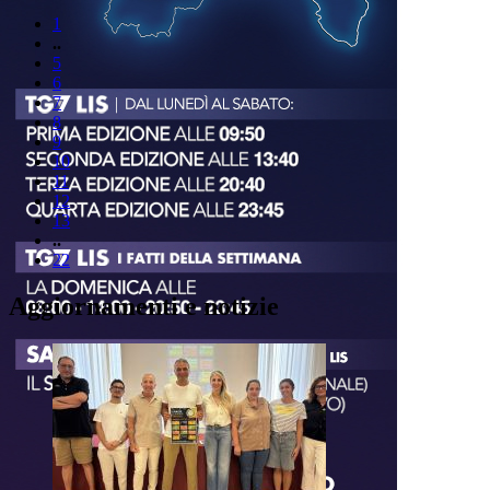
1
..
5
6
7
8
9
10
11
12
13
..
22
Aggiornamenti e notizie