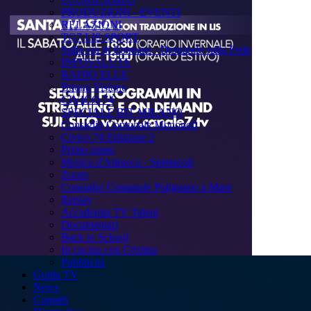
PRODUZIONI - EVENTI
RELAZIONI
TG7 LIS SPORT
Sulla via di Emmaus - Domande sulla Fede
INFOSALUTE
RADIO ELLE
Buona Visione
CIVICO 74
SPECIALE BIT MILANO
Consiglio Comunale Monopoli
Civico 74 Edizione 2
Primo piano
Musica d'Attracco - Spettacoli
Zoom
Consiglio Comunale Polignano a Mare
Replay
Accademia TV Talent
Documentari
Back to School
In cucina con Cristina
Pubblicità
Guida TV
News
Contatti