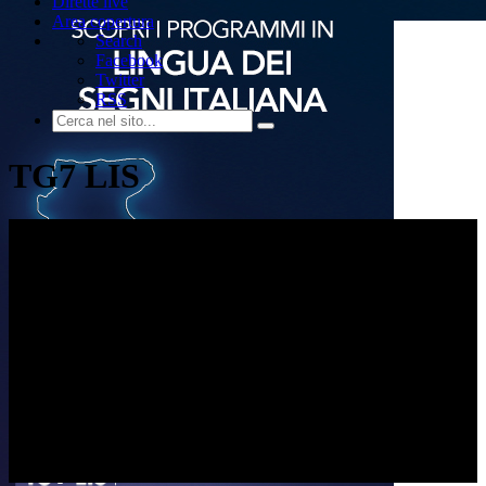
Dirette live
Area copertura
Search
Facebook
Twitter
RSS
TG7 LIS