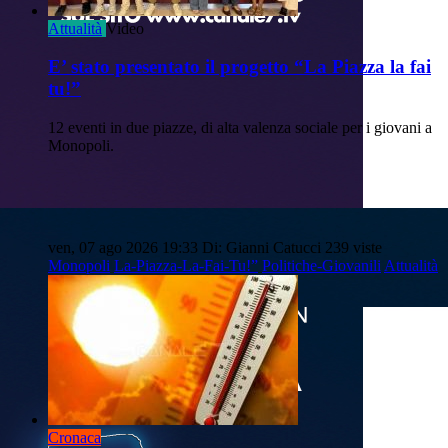
Attualità
Video
E’ stato presentato il progetto “La Piazza la fai
tu!”
12 eventi in due piazze, di alta valenza sociale per i giovani a
Monopoli.
ven, 07 ago 2026 19:33
Di: Gianni Catucci
239 viste
Monopoli
La-Piazza-La-Fai-Tu!”
Politiche-Giovanili
Attualità
Cronaca