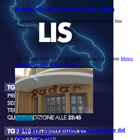
Il caldo non molla la presa sulla Puglia
Il quadro meteo si conferma anche nell’imminente fine
settimana.
ven, 07 ago 2026 19:38
Di: Gianni Catucci
215 viste
Meteo
Previsioni
Caldo
Puglia
Cronaca
Attualità
Video
Monopoli: nuovo bando per la gestione del
teatro "Radar"