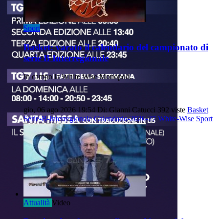
Sport
Basket: varato il calendario del campionato di
serie B Interregionale
In campo la White Wise Monopoli.
gio, 06 ago 2026 19:54
Di: Gianni Catucci
392 viste
Basket
Serie-B-Interregionale
Calendario-2026-27
White-Wise
Sport
Attualità
Video