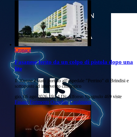
Cronaca
Fasanese ferito da un colpo di pistola dopo una
lite
Il 30enne è stato portato all'ospedale "Perrino" di Brindisi e
sottoposto ad intervento chirurgico
gio, 06 ago 2026 19:54
Di: Alfonso Spagnulo
469 viste
Fasano
Ferimento
Ospedale
Carabinieri