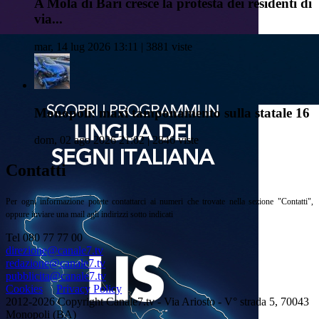
A Mola di Bari cresce la protesta dei residenti di
via...
mar, 14 lug 2026 13:11 | 3881 viste
Monopoli: maxi tamponamento sulla statale 16
dom, 02 ago 2026 21:02 | 2846 viste
Contatti
Per ogni informazione potete contattarci ai numeri che trovate nella sezione "Contatti",
oppure inviare una mail agli indirizzi sotto indicati
Tel 080 77 77 00
direzione@canale7.tv
redazione@canale7.tv
pubblicita@canale7.tv
Cookies
Privacy Policy
2012-2026 Copyright Canale7.tv - Via Ariosto - V° strada 5, 70043
Monopoli (BA)