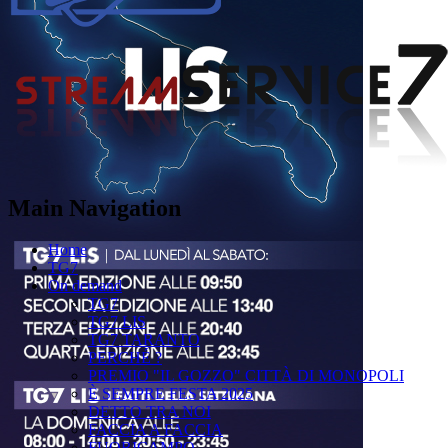
Main Navigation
Home
TG7
On demand
TG7
TG7 LIS
TG7 TARANTO
PERCHÉ ?
PREMIO "IL GOZZO" CITTÀ DI MONOPOLI
È SEMPRE FESTA 2025
DETTO TRA NOI
FACCIA A FACCIA
FUORICAMPO