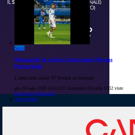
Sport
Monopoli: in arrivo l'attaccante Nicolas
Parravicini
L'attaccante classe '97 firmerà un biennale
gio, 06 ago 2026 14:22
Di: Domenico Dicarlo
1302 viste
Parravicini
Monopoli
Altre notizie