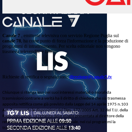
Canale 7
, emittente televisiva con servizio Regione Puglia sul
canale 78
, ha come punto di forza l'informazione e la produzione di
programmi di intrattenimento. Per scelta editoriale non vengono
trasmessi televendite e film.
Richieste di rettifica o segnalazioni:
direzione@canale7.tv
Chiunque si ritenga leso nei suoi interessi materiali o morali da
trasmissioni contrarie a verità ha il diritto di chiedere che sia trasmessa
apposita rettifica come già previsto dalla Legge del 14 aprile 1975 n.103
Art. 7 e secondo le disposizioni del Dlgs. 177/2005 Art. 32 del T.U. della
Radiotelevisione. La richiesta deve essere presentata al direttore della
rete televisiva o al direttore del telegiornale, nei cui programmi la
trasmissione da rettificare si è verificata.