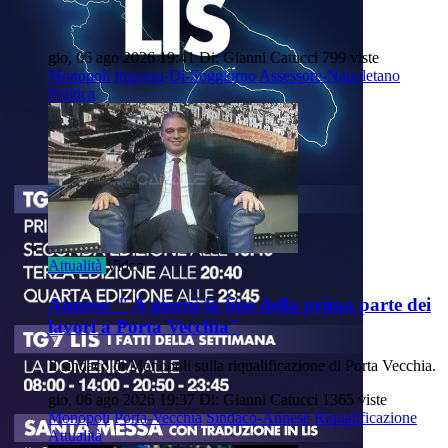
gio, 06 ago 2026 19:41
Di: Gianni Catucci
799 viste
Monopoli
Imposta-Di-Soggiorno
Assessore-Napoletano
Politica
Attualità
Video
Annese: " A giorni la fine della prima parte dei
lavori a Porta Vecchia"
Il sindaco di Monopoli sulla riqualificazione di Porta Vecchia.
gio, 06 ago 2026 19:37
Di: Gianni Catucci
1365 viste
Monopoli
Porta-Vecchia
Sindaco-Annese
Riqualificazione
Attualità