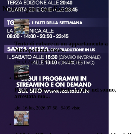
Notizie più visualizzate
Tenta di rubare in un appartamento a
Monopoli ma viene...
dom, 02 ago 2026 21:17 | 7644 viste
Pozzo Faceto: accoltella marito nel sonno,
arrestata mo...
gio, 16 lug 2026 07:58 | 5409 viste