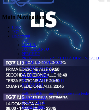
Main Navigation
Home
TG7
On demand
TG7
TG7 LIS
TG7 TARANTO
PERCHÉ ?
PREMIO "IL GOZZO" CITTÀ DI MONOPOLI
È SEMPRE FESTA 2025
DETTO TRA NOI
FACCIA A FACCIA
FUORICAMPO
PRODUZIONI - EVENTI
RELAZIONI
TG7 LIS SPORT
Sulla via di Emmaus - Domande sulla Fede
INFOSALUTE
RADIO ELLE
Buona Visione