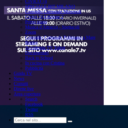
CIVICO 74
SPECIALE BIT MILANO
Consiglio Comunale Monopoli
Civico 74 Edizione 2
Primo piano
Musica d'Attracco - Spettacoli
Zoom
Consiglio Comunale Polignano a Mare
Replay
Accademia TV Talent
Documentari
Back to School
In cucina con Cristina
Pubblicità
Guida TV
News
Contatti
Dirette live
Area copertura
Search
Facebook
Twitter
RSS