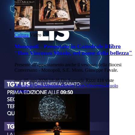
Cultura
Video
Monopoli - Presentato in Cattedrale il libro
"Don Vincenzo Muolo, nel nome della bellezza"
Presente all'appuntamento anche il vescovo della diocesi
Conversano - Monopoli, S.E. Mons. Giuseppe Favale.
mer, 05 ago 2026 18:46
Di: Samuele Rizzi
418 viste
Monopoli
Don-Mimmo-Belvito
Don-Vincenzo-Muolo
Cultura