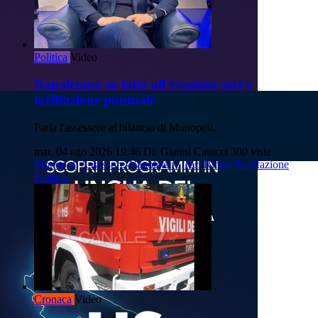
Politica
Video
Napoletano su lotta all'evasione tari e
tariffazione puntuale
Parla l'assessore al bilancio di Monopoli.
mar, 04 ago 2026 19:46
Di: Gianni Catucci
300 viste
Monopoli
Assessore-Napoletano
Tari
Rifiuti
Tariffazione
Politica
Cronaca
Video