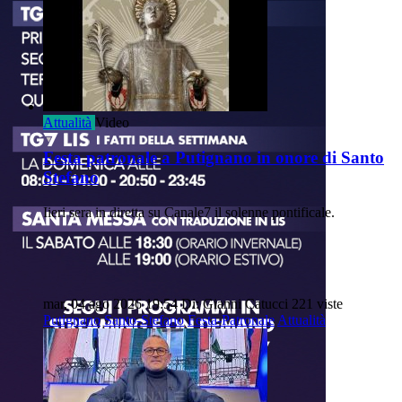
Attualità
Video
Festa patronale a Putignano in onore di Santo
Stefano
Iieri sera in diretta su Canale7 il solenne pontificale.
mar, 04 ago 2026 19:54
Di: Gianni Catucci
221 viste
Putignano
Santo-Stefano
Festa-Patronale
Attualità