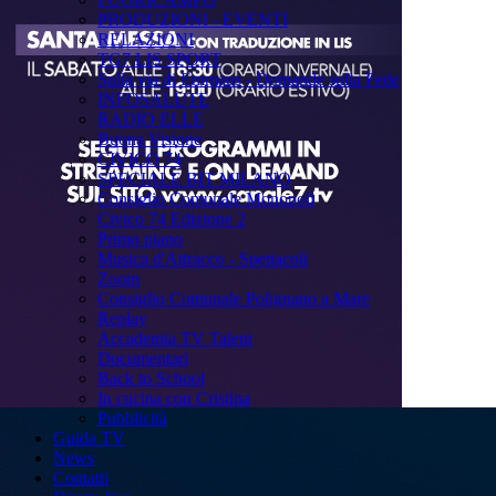
PRODUZIONI - EVENTI
RELAZIONI
TG7 LIS SPORT
Sulla via di Emmaus - Domande sulla Fede
INFOSALUTE
RADIO ELLE
Buona Visione
CIVICO 74
SPECIALE BIT MILANO
Consiglio Comunale Monopoli
Civico 74 Edizione 2
Primo piano
Musica d'Attracco - Spettacoli
Zoom
Consiglio Comunale Polignano a Mare
Replay
Accademia TV Talent
Documentari
Back to School
In cucina con Cristina
Pubblicità
Guida TV
News
Contatti