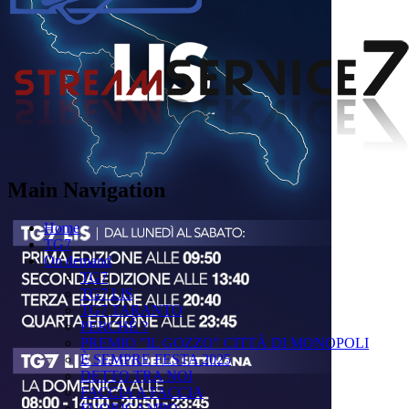
Main Navigation
Home
TG7
On demand
TG7
TG7 LIS
TG7 TARANTO
PERCHÉ ?
PREMIO "IL GOZZO" CITTÀ DI MONOPOLI
È SEMPRE FESTA 2025
DETTO TRA NOI
FACCIA A FACCIA
FUORICAMPO