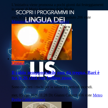
L'iniziativa viene promossa a pochi giorni dai festeggiamenti
in onore di Maria Santissima della Madia
mer, 05 ago 2026 17:58
Di: Mino Spalluto
206 viste
Monopoli
Associazione-Lilly-Colucci
Cronaca
Il caldo insopportabile non dà tregua, Bari è
tra le 26 città con bollino rosso
Sono concreti i rischi per la salute e i pericoli incendi.
mer, 05 ago 2026 11:28
Di: Gianni Catucci
416 viste
Meteo
Puglia
Caldo
Cronaca