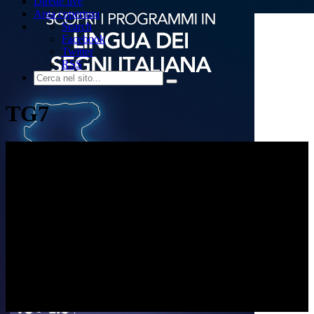
Dirette live
Area copertura
Search
Facebook
Twitter
RSS
TG7