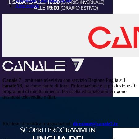
Abbatissae
Castellana-Grotte
Altre notizie
Canale 7
, emittente televisiva con servizio Regione Puglia sul
canale 78
, ha come punto di forza l'informazione e la produzione di
programmi di intrattenimento. Per scelta editoriale non vengono
trasmessi televendite e film.
Richieste di rettifica o segnalazioni:
direzione@canale7.tv