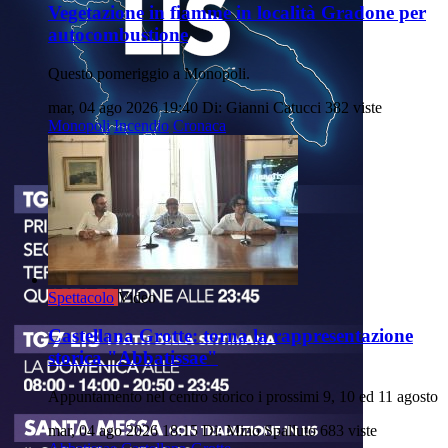
Vegetazione in fiamme in località Gradone per
autocombustione
Questo pomeriggio a Monopoli.
mar, 04 ago 2026 19:40
Di: Gianni Catucci
382 viste
Monopoli
Incendio
Cronaca
Spettacolo
Video
Castellana Grotte: torna la rappresentazione
storica "Abbatissae"
Appuntamento nel centro storico i prossimi 9, 10 ed 11 agosto
mar, 04 ago 2026 18:15
Di: Mino Spalluto
683 viste