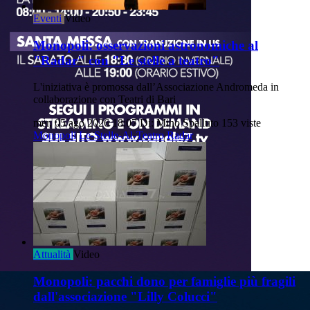
Eventi
Video
Monopoli: osservazioni astronomiche al
"Radar" con "Le stelle a teatro"
L'iniziativa è promossa dall’Associazione Andromeda in
collaborazione con Teatri di Bari
mer, 05 ago 2026 18:07
Di: Mino Spalluto
153 viste
Monopoli
Le-Stelle-Al-Teatro
Radar
Attualità
Video
Monopoli: pacchi dono per famiglie più fragili
dall'associazione "Lilly Colucci"