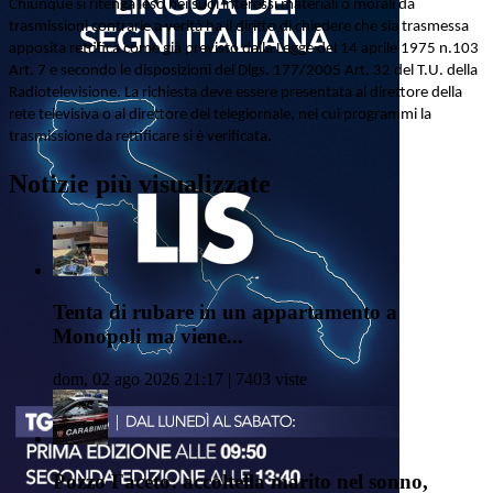
Chiunque si ritenga leso nei suoi interessi materiali o morali da
trasmissioni contrarie a verità ha il diritto di chiedere che sia trasmessa
apposita rettifica come già previsto dalla Legge del 14 aprile 1975 n.103
Art. 7 e secondo le disposizioni del Dlgs. 177/2005 Art. 32 del T.U. della
Radiotelevisione. La richiesta deve essere presentata al direttore della
rete televisiva o al direttore del telegiornale, nei cui programmi la
trasmissione da rettificare si è verificata.
Notizie più visualizzate
Tenta di rubare in un appartamento a
Monopoli ma viene...
dom, 02 ago 2026 21:17 | 7403 viste
Pozzo Faceto: accoltella marito nel sonno,