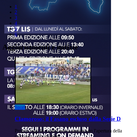
1
2
3
4
5
6
Aggiornamenti e notizie
Sport
Clamoroso: il Fasano escluso dalla Serie D
Proprio oggi la società aveva annunciato l'apertura della
campagna abbonamenti