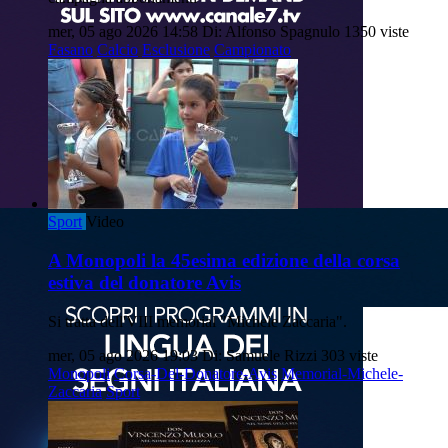
mer, 05 ago 2026 14:58
Di: Alfonso Spagnulo
1350 viste
Fasano
Calcio
Esclusione
Campionato
Sport
Video
A Monopoli la 45esima edizione della corsa
estiva del donatore Avis
Si tratta dell'VIII memorial "Michele Zaccaria".
mer, 05 ago 2026 19:03
Di: Samuele Rizzi
303 viste
Monopoli
Corsa-Del-Donatore-Avis
Memorial-Michele-
Zaccaria
Sport