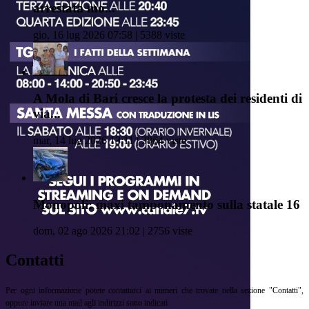
arrestata mo...
gio, 16 lug 2026 07:58 | 5388 viste
A Mola di Bari cresce la protesta dei residenti di
via...
mar, 14 lug 2026 13:11 | 3864 viste
Monopoli: maxi tamponamento sulla statale 16
dom, 02 ago 2026 21:02 | 2756 viste
Contatti
Per ogni informazione potete contattarci ai numeri che trovate nella sezione "Contatti",
oppure inviare una mail agli indirizzi sotto indicati