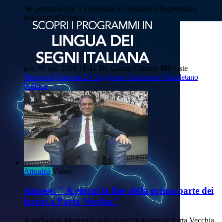
Ne parliamo con il vicesindaco Alessandro Napoletano,
assessore al bilancio.
gio, 06 ago 2026 19:41
Di: Gianni Catucci
498 viste
Monopoli
Imposta-Di-Soggiorno
Assessore-Napoletano
Politica
Attualità
Video
Annese: " A giorni la fine della prima parte dei
lavori a Porta Vecchia"
Il sindaco di Monopoli sulla riqualificazione di Porta Vecchia.