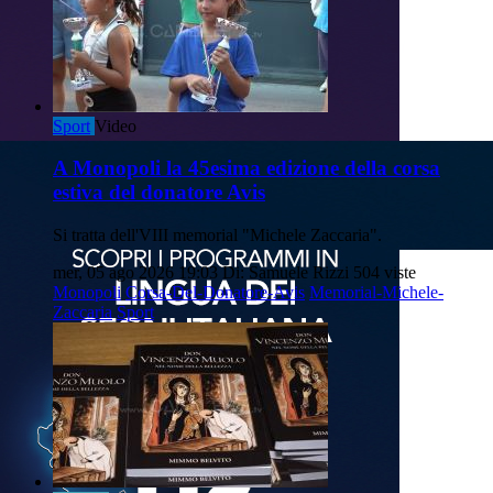
Sport
Video
A Monopoli la 45esima edizione della corsa
estiva del donatore Avis
Si tratta dell'VIII memorial "Michele Zaccaria".
mer, 05 ago 2026 19:03
Di: Samuele Rizzi
504 viste
Monopoli
Corsa-Del-Donatore-Avis
Memorial-Michele-
Zaccaria
Sport