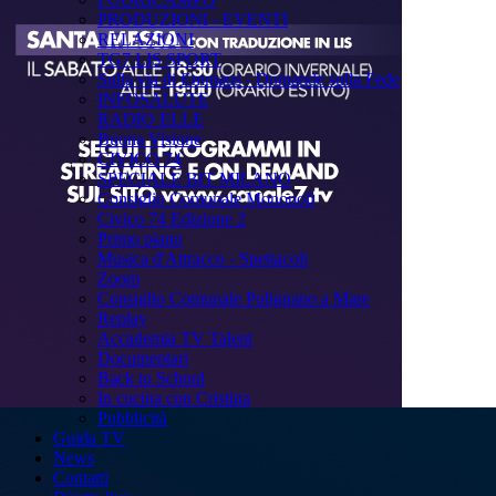
PRODUZIONI - EVENTI
RELAZIONI
TG7 LIS SPORT
Sulla via di Emmaus - Domande sulla Fede
INFOSALUTE
RADIO ELLE
Buona Visione
CIVICO 74
SPECIALE BIT MILANO
Consiglio Comunale Monopoli
Civico 74 Edizione 2
Primo piano
Musica d'Attracco - Spettacoli
Zoom
Consiglio Comunale Polignano a Mare
Replay
Accademia TV Talent
Documentari
Back to School
In cucina con Cristina
Pubblicità
Guida TV
News
Contatti