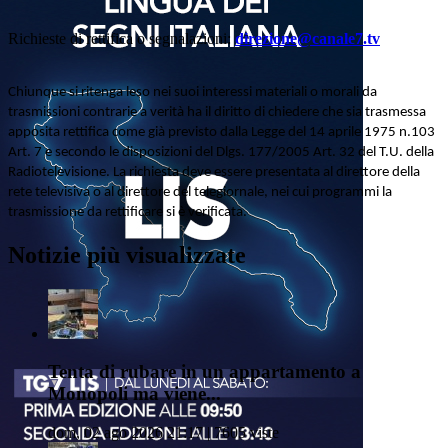
Richieste di rettifica o segnalazioni:
direzione@canale7.tv
Chiunque si ritenga leso nei suoi interessi materiali o morali da
trasmissioni contrarie a verità ha il diritto di chiedere che sia trasmessa
apposita rettifica come già previsto dalla Legge del 14 aprile 1975 n.103
Art. 7 e secondo le disposizioni del Dlgs. 177/2005 Art. 32 del T.U. della
Radiotelevisione. La richiesta deve essere presentata al direttore della
rete televisiva o al direttore del telegiornale, nei cui programmi la
trasmissione da rettificare si è verificata.
Notizie più visualizzate
Tenta di rubare in un appartamento a
Monopoli ma viene...
dom, 02 ago 2026 21:17 | 7605 viste