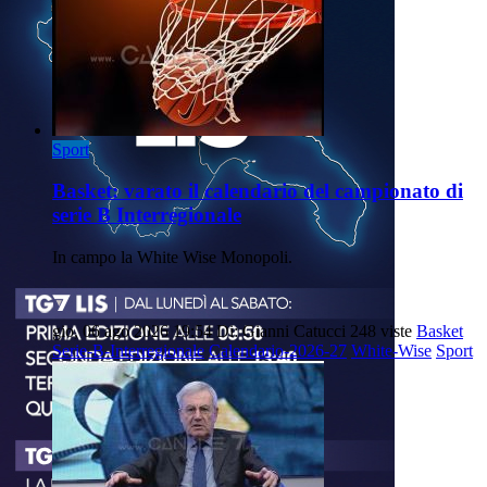
Sport
Basket: varato il calendario del campionato di
serie B Interregionale
In campo la White Wise Monopoli.
gio, 06 ago 2026 19:54
Di: Gianni Catucci
248 viste
Basket
Serie-B-Interregionale
Calendario-2026-27
White-Wise
Sport