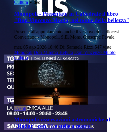
Cultura
Video
Monopoli - Presentato in Cattedrale il libro
"Don Vincenzo Muolo, nel nome della bellezza"
Presente all'appuntamento anche il vescovo della diocesi
Conversano - Monopoli, S.E. Mons. Giuseppe Favale.
mer, 05 ago 2026 18:46
Di: Samuele Rizzi
547 viste
Monopoli
Don-Mimmo-Belvito
Don-Vincenzo-Muolo
Cultura
Eventi
Video
Monopoli: osservazioni astronomiche al
"Radar" con "Le stelle a teatro"