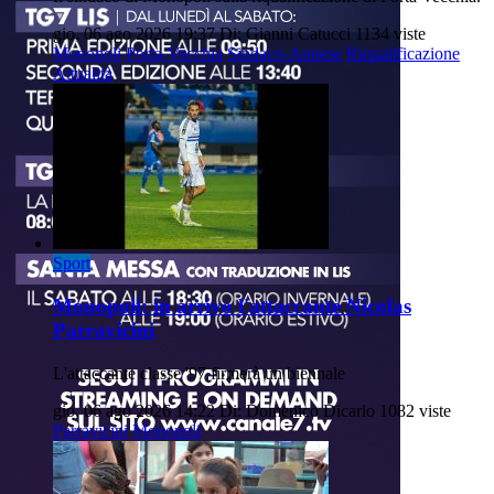
gio, 06 ago 2026 19:37
Di: Gianni Catucci
1134 viste
Monopoli
Porta-Vecchia
Sindaco-Annese
Riqualificazione
Attualità
Sport
Monopoli: in arrivo l'attaccante Nicolas
Parravicini
L'attaccante classe '97 firmerà un biennale
gio, 06 ago 2026 14:22
Di: Domenico Dicarlo
1082 viste
Parravicini
Monopoli