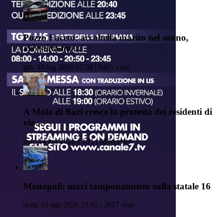
Pozzo Faceto: accoltella marito nel sonno,
arrestata mo...
gio, 16 lug 2026 07:58 | 5401 viste
A Mola di Bari cresce la protesta dei residenti di
via...
mar, 14 lug 2026 13:11 | 3874 viste
Monopoli: maxi tamponamento sulla statale 16
dom, 02 ago 2026 21:02 | 2817 viste