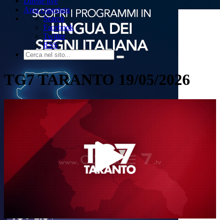
Dirette live
Area copertura
Search
Facebook
Twitter
RSS
TG7 TARANTO 19/05/2026
Play
Video