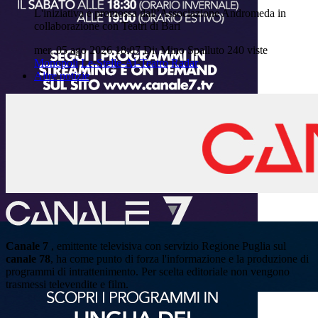
L'iniziativa è promossa dall’Associazione Andromeda in
collaborazione con Teatri di Bari
mer, 05 ago 2026 18:07
Di: Mino Spalluto
240 viste
Monopoli
Le-Stelle-Al-Teatro
Radar
Altre notizie
Canale 7
, emittente televisiva con servizio Regione Puglia sul
canale 78
, ha come punto di forza l'informazione e la produzione di
programmi di intrattenimento. Per scelta editoriale non vengono
trasmessi televendite e film.