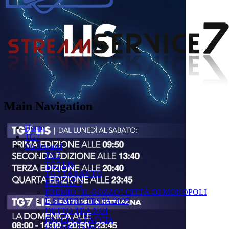
Main Navigation
Home
TG7
On demand
TG7
TG7 LIS
TG7 TARANTO
PERCHÉ ?
PREMIO "IL GOZZO" CITTÀ DI MONOPOLI
È SEMPRE FESTA 2025
DETTO TRA NOI
FACCIA A FACCIA
FUORICAMPO