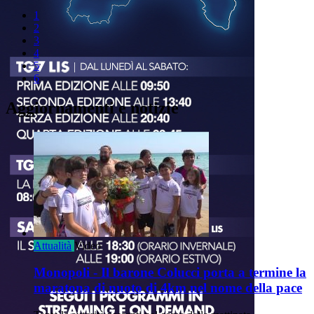
1
2
3
4
5
6
Aggiornamenti e notizie
Attualità
Video
Monopoli - Il barone Colucci porta a termine la
maratona di nuoto di 4km nel nome della pace