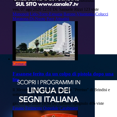
Tante le autorità presenti nel corso della mattinata.
ven, 07 ago 2026 12:51
Di: Samuele Rizzi
123 viste
Monopoli
Lido-Torre-Egnazia
Barone-Vitantonio-Colucci
Maratona-Di-Nuoto
Pace
Attualità
Cronaca
Fasanese ferito da un colpo di pistola dopo una
lite
Il 30enne è stato portato all'ospedale "Perrino" di Brindisi e
sottoposto ad intervento chirurgico
gio, 06 ago 2026 19:54
Di: Alfonso Spagnulo
406 viste
Fasano
Ferimento
Ospedale
Carabinieri