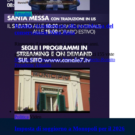
Attualità
Video
Romito riconfermato alla presidenza del
conservatorio Nino Rota
Rinnovato il mandato per i prossimi tre anni.
gio, 06 ago 2026 19:49
Di: Gianni Catucci
155 viste
Monopoli
Conservatorio-Nino-Rota
Roberto-Romito
Presidente
Attualità
Politica
Video
Imposta di soggiorno a Monopoli per il 2026