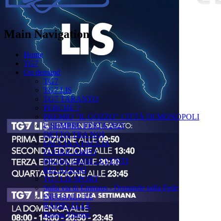
Main Navigation
Home
TG7
On demand
TG7
TG7 LIS
TG7 TARANTO
PERCHÉ ?
PREMIO "IL GOZZO" CITTÀ DI MONOPOLI
È SEMPRE FESTA 2025
DETTO TRA NOI
FACCIA A FACCIA
FUORICAMPO
PRODUZIONI - EVENTI
RELAZIONI
TG7 LIS SPORT
Sulla via di Emmaus - Domande sulla Fede
INFOSALUTE
RADIO ELLE
Buona Visione