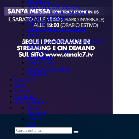
CIVICO 74
SPECIALE BIT MILANO
Consiglio Comunale Monopoli
Civico 74 Edizione 2
Primo piano
Musica d'Attracco - Spettacoli
Zoom
Consiglio Comunale Polignano a Mare
Replay
Accademia TV Talent
Documentari
Back to School
In cucina con Cristina
Pubblicità
Guida TV
News
Contatti
Dirette live
Area copertura
Search
Facebook
Twitter
RSS