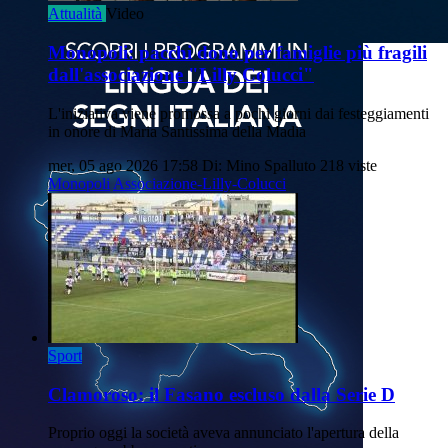
Attualità
Video
Monopoli: pacchi dono per famiglie più fragili
dall'associazione "Lilly Colucci"
L'iniziativa viene promossa a pochi giorni dai festeggiamenti
in onore di Maria Santissima della Madia
mer, 05 ago 2026 17:58
Di: Mino Spalluto
218 viste
Monopoli
Associazione-Lilly-Colucci
Sport
Clamoroso: il Fasano escluso dalla Serie D
Proprio oggi la società aveva annunciato l'apertura della