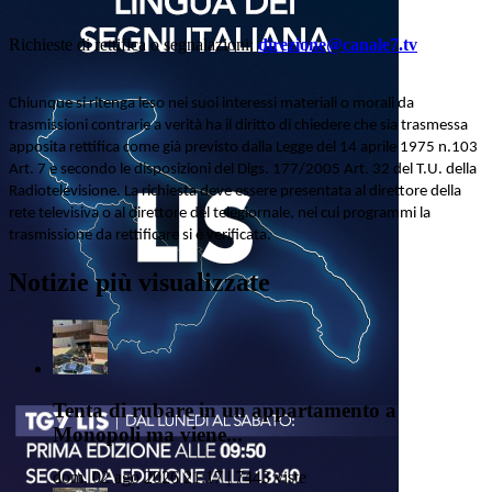
Richieste di rettifica o segnalazioni:
direzione@canale7.tv
Chiunque si ritenga leso nei suoi interessi materiali o morali da
trasmissioni contrarie a verità ha il diritto di chiedere che sia trasmessa
apposita rettifica come già previsto dalla Legge del 14 aprile 1975 n.103
Art. 7 e secondo le disposizioni del Dlgs. 177/2005 Art. 32 del T.U. della
Radiotelevisione. La richiesta deve essere presentata al direttore della
rete televisiva o al direttore del telegiornale, nei cui programmi la
trasmissione da rettificare si è verificata.
Notizie più visualizzate
Tenta di rubare in un appartamento a
Monopoli ma viene...
dom, 02 ago 2026 21:17 | 7443 viste