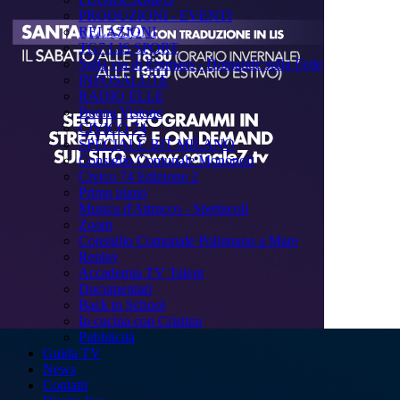
PRODUZIONI - EVENTI
RELAZIONI
TG7 LIS SPORT
Sulla via di Emmaus - Domande sulla Fede
INFOSALUTE
RADIO ELLE
Buona Visione
CIVICO 74
SPECIALE BIT MILANO
Consiglio Comunale Monopoli
Civico 74 Edizione 2
Primo piano
Musica d'Attracco - Spettacoli
Zoom
Consiglio Comunale Polignano a Mare
Replay
Accademia TV Talent
Documentari
Back to School
In cucina con Cristina
Pubblicità
Guida TV
News
Contatti