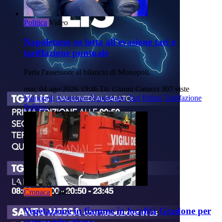
Politica
Video
Napoletano su lotta all'evasione tari e
tariffazione puntuale
Parla l'assessore al bilancio di Monopoli.
mar, 04 ago 2026 19:46
Di: Gianni Catucci
307 viste
Monopoli
Assessore-Napoletano
Tari
Rifiuti
Tariffazione
Politica
Cronaca
Video
Vegetazione in fiamme in località Gradone per
autocombustione