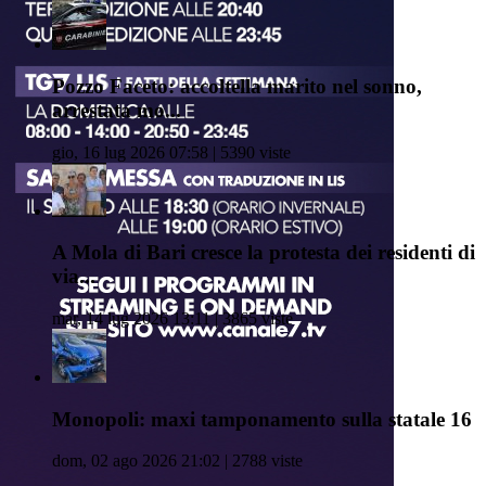
Pozzo Faceto: accoltella marito nel sonno,
arrestata mo...
gio, 16 lug 2026 07:58 | 5390 viste
A Mola di Bari cresce la protesta dei residenti di
via...
mar, 14 lug 2026 13:11 | 3865 viste
Monopoli: maxi tamponamento sulla statale 16
dom, 02 ago 2026 21:02 | 2788 viste