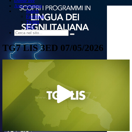
Dirette live
Area copertura
Search
Facebook
Twitter
RSS
TG7 LIS 3ED 07/05/2026
Play
Video