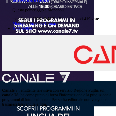
Questo pomeriggio a Monopoli.
mar, 04 ago 2026 19:40
Di: Gianni Catucci
419 viste
Monopoli
Incendio
Cronaca
Altre notizie
Canale 7
, emittente televisiva con servizio Regione Puglia sul
canale 78
, ha come punto di forza l'informazione e la produzione di
programmi di intrattenimento. Per scelta editoriale non vengono
trasmessi televendite e film.