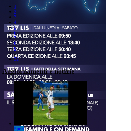
1
2
3
4
5
6
7
8
9
..
22
Aggiornamenti e notizie
Sport