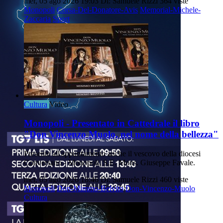
mer, 05 ago 2026 19:03
Di: Samuele Rizzi
364 viste
Monopoli
Corsa-Del-Donatore-Avis
Memorial-Michele-
Zaccaria
Sport
Cultura
Video
Monopoli - Presentato in Cattedrale il libro
"Don Vincenzo Muolo, nel nome della bellezza"
Presente all'appuntamento anche il vescovo della diocesi
Conversano - Monopoli, S.E. Mons. Giuseppe Favale.
mer, 05 ago 2026 18:46
Di: Samuele Rizzi
460 viste
Monopoli
Don-Mimmo-Belvito
Don-Vincenzo-Muolo
Cultura