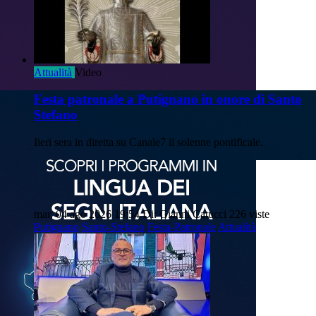
Attualità
Video
Festa patronale a Putignano in onore di Santo
Stefano
Iieri sera in diretta su Canale7 il solenne pontificale.
mar, 04 ago 2026 19:54
Di: Gianni Catucci
226 viste
Putignano
Santo-Stefano
Festa-Patronale
Attualità