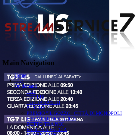
Main Navigation
Home
TG7
On demand
TG7
TG7 LIS
TG7 TARANTO
PERCHÉ ?
PREMIO "IL GOZZO" CITTÀ DI MONOPOLI
È SEMPRE FESTA 2025
DETTO TRA NOI
FACCIA A FACCIA
FUORICAMPO