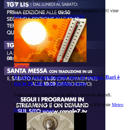
campagna abbonamenti
mer, 05 ago 2026 14:58
Di: Alfonso Spagnulo
1391 viste
Fasano
Calcio
Esclusione
Campionato
Cronaca
Il caldo insopportabile non dà tregua, Bari è
tra le 26 città con bollino rosso
Sono concreti i rischi per la salute e i pericoli incendi.
mer, 05 ago 2026 11:28
Di: Gianni Catucci
426 viste
Meteo
Puglia
Caldo
Cronaca