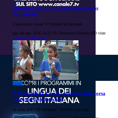
Monopoli: in arrivo l'attaccante Nicolas
Parravicini
L'attaccante classe '97 firmerà un biennale
gio, 06 ago 2026 14:22
Di: Domenico Dicarlo
690 viste
Parravicini
Monopoli
Sport
Video
A Monopoli la 45esima edizione della corsa
estiva del donatore Avis
Si tratta dell'VIII memorial "Michele Zaccaria".