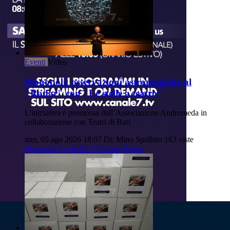
Eventi
Video
Monopoli: osservazioni astronomiche al
"Radar" con "Le stelle a teatro"
L'iniziativa è promossa dall’Associazione Andromeda in
collaborazione con Teatri di Bari
mer, 05 ago 2026 18:07
Di: Mino Spalluto
163 viste
Monopoli
Le-Stelle-Al-Teatro
Radar