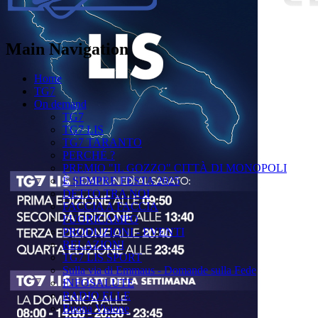
Main Navigation
Home
TG7
On demand
TG7
TG7 LIS
TG7 TARANTO
PERCHÉ ?
PREMIO "IL GOZZO" CITTÀ DI MONOPOLI
È SEMPRE FESTA 2025
DETTO TRA NOI
FACCIA A FACCIA
FUORICAMPO
PRODUZIONI - EVENTI
RELAZIONI
TG7 LIS SPORT
Sulla via di Emmaus - Domande sulla Fede
INFOSALUTE
RADIO ELLE
Buona Visione