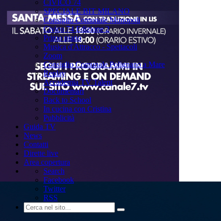
CIVICO 74
SPECIALE BIT MILANO
Consiglio Comunale Monopoli
Civico 74 Edizione 2
Primo piano
Musica d'Attracco - Spettacoli
Zoom
Consiglio Comunale Polignano a Mare
Replay
Accademia TV Talent
Documentari
Back to School
In cucina con Cristina
Pubblicità
Guida TV
News
Contatti
Dirette live
Area copertura
Search
Facebook
Twitter
RSS