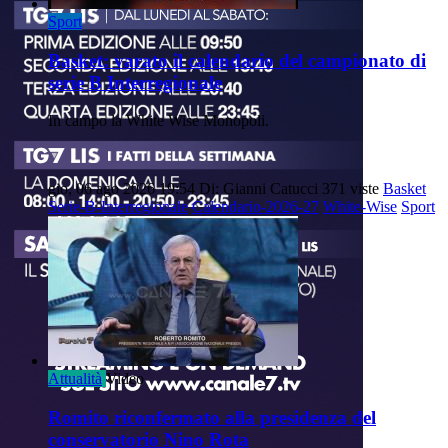
Sport
Basket: varato il calendario del campionato di
serie B Interregionale
In campo la White Wise Monopoli.
gio, 06 ago 2026 19:54
Di: Gianni Catucci
371 viste
Basket
Serie-B-Interregionale
Calendario-2026-27
White-Wise
Sport
Attualità
Video
Romito riconfermato alla presidenza del
conservatorio Nino Rota