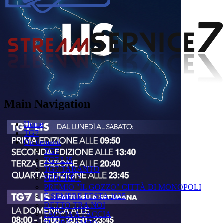
Main Navigation
Home
TG7
On demand
TG7
TG7 LIS
TG7 TARANTO
PERCHÉ ?
PREMIO "IL GOZZO" CITTÀ DI MONOPOLI
È SEMPRE FESTA 2025
DETTO TRA NOI
FACCIA A FACCIA
FUORICAMPO