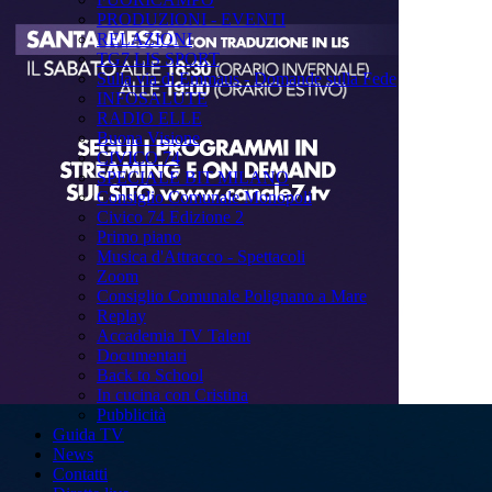
PRODUZIONI - EVENTI
RELAZIONI
TG7 LIS SPORT
Sulla via di Emmaus - Domande sulla Fede
INFOSALUTE
RADIO ELLE
Buona Visione
CIVICO 74
SPECIALE BIT MILANO
Consiglio Comunale Monopoli
Civico 74 Edizione 2
Primo piano
Musica d'Attracco - Spettacoli
Zoom
Consiglio Comunale Polignano a Mare
Replay
Accademia TV Talent
Documentari
Back to School
In cucina con Cristina
Pubblicità
Guida TV
News
Contatti