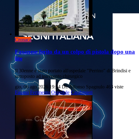
Cronaca
Fasanese ferito da un colpo di pistola dopo una
lite
Il 30enne è stato portato all'ospedale "Perrino" di Brindisi e
sottoposto ad intervento chirurgico
gio, 06 ago 2026 19:54
Di: Alfonso Spagnulo
463 viste
Fasano
Ferimento
Ospedale
Carabinieri