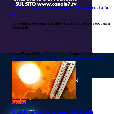
E’ stato presentato il progetto “La Piazza la fai
tu!”
12 eventi in due piazze, di alta valenza sociale per i giovani a
Monopoli.
ven, 07 ago 2026 19:33
Di: Gianni Catucci
219 viste
Monopoli
La-Piazza-La-Fai-Tu!”
Politiche-Giovanili
Attualità
Cronaca
Il caldo non molla la presa sulla Puglia