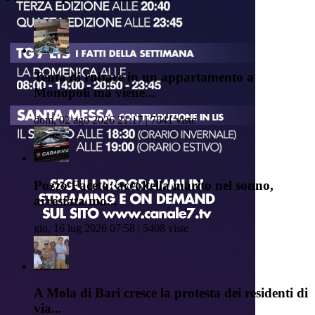
Tenta di rubare in un appartamento a
Monopoli ma viene...
dom, 02 ago 2026 21:17 | 7641 viste
Pozzo Faceto: accoltella marito nel sonno,
arrestata mo...
gio, 16 lug 2026 07:58 | 5408 viste
A Mola di Bari cresce la protesta dei residenti di
via...