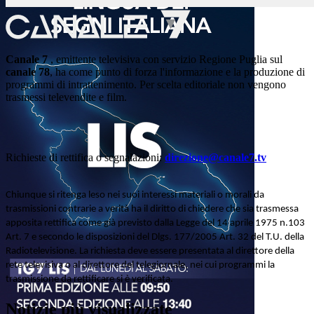
Canale 7
, emittente televisiva con servizio Regione Puglia sul
canale 78
, ha come punto di forza l'informazione e la produzione di
programmi di intrattenimento. Per scelta editoriale non vengono
trasmessi televendite e film.
Richieste di rettifica o segnalazioni:
direzione@canale7.tv
Chiunque si ritenga leso nei suoi interessi materiali o morali da
trasmissioni contrarie a verità ha il diritto di chiedere che sia trasmessa
apposita rettifica come già previsto dalla Legge del 14 aprile 1975 n.103
Art. 7 e secondo le disposizioni del Dlgs. 177/2005 Art. 32 del T.U. della
Radiotelevisione. La richiesta deve essere presentata al direttore della
rete televisiva o al direttore del telegiornale, nei cui programmi la
trasmissione da rettificare si è verificata.
Notizie più visualizzate