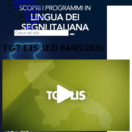
Dirette live
Area copertura
Search
Facebook
Twitter
RSS
TG7 LIS 3ED 04/05/2026
Play
Video