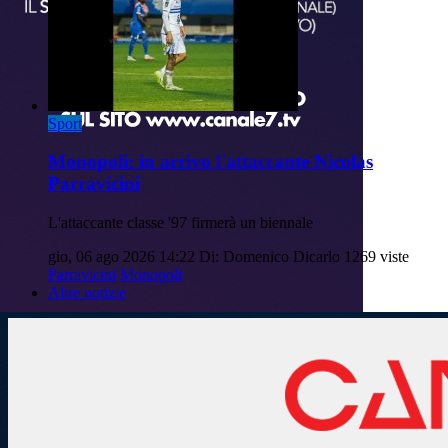
Sport
Monopoli: in arrivo l'attaccante Nicolas
Parravicini
L'attaccante classe '97 firmerà un biennale
gio, 06 ago 2026 14:22
Di: Domenico Dicarlo
1269 viste
Parravicini
Monopoli
Altre notizie