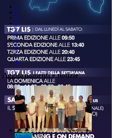
1
2
3
4
5
6
7
8
9
..
22
Aggiornamenti e notizie
Attualità
Video