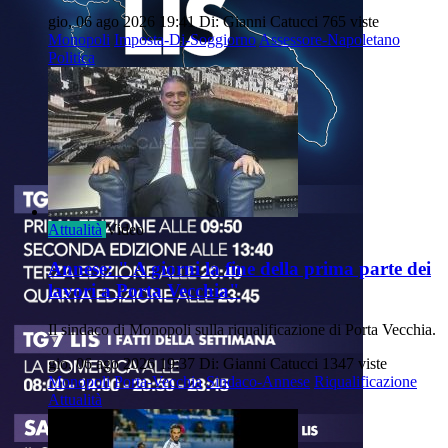
gio, 06 ago 2026 19:41
Di: Gianni Catucci
765 viste
Monopoli
Imposta-Di-Soggiorno
Assessore-Napoletano
Politica
Attualità
Video
Annese: " A giorni la fine della prima parte dei
lavori a Porta Vecchia"
Il sindaco di Monopoli sulla riqualificazione di Porta Vecchia.
gio, 06 ago 2026 19:37
Di: Gianni Catucci
1347 viste
Monopoli
Porta-Vecchia
Sindaco-Annese
Riqualificazione
Attualità