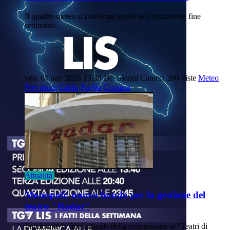
Il quadro meteo si conferma anche nell’imminente fine
settimana.
ven, 07 ago 2026 19:38
Di: Gianni Catucci
200 viste
Meteo
Previsioni
Caldo
Puglia
Cronaca
Attualità
Video
Monopoli: nuovo bando per la gestione del
teatro "Radar"
Imminente la fine naturale della concessione ai "Teatri di