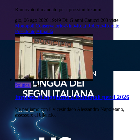
Rinnovato il mandato per i prossimi tre anni.
gio, 06 ago 2026 19:49
Di: Gianni Catucci
203 viste
Monopoli
Conservatorio-Nino-Rota
Roberto-Romito
Presidente
Attualità
Politica
Video
Imposta di soggiorno a Monopoli per il 2026
Ne parliamo con il vicesindaco Alessandro Napoletano,
assessore al bilancio.