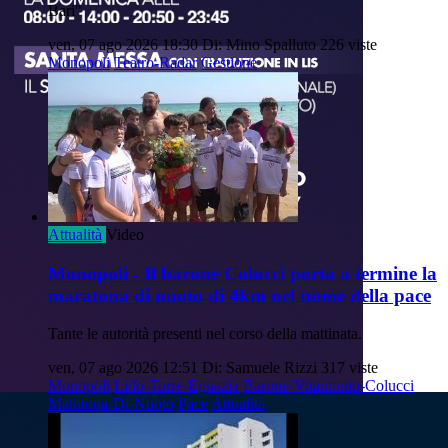
Bari"
ven, 07 ago 2026 18:30
Di: Mino Spalluto
226 viste
Monopoli
Teatro-Radar
Gestione
Attualità
Video
Monopoli - Il barone Colucci porta a termine la
maratona di nuoto di 4km nel nome della pace
Tante le autorità presenti nel corso della mattinata.
ven, 07 ago 2026 12:51
Di: Samuele Rizzi
317 viste
Monopoli
Lido-Torre-Egnazia
Barone-Vitantonio-Colucci
Maratona-Di-Nuoto
Pace
Attualità