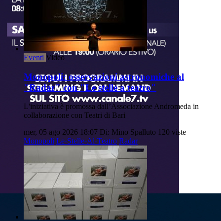
Eventi
Video
Monopoli: osservazioni astronomiche al
"Radar" con "Le stelle a teatro"
L'iniziativa è promossa dall’Associazione Andromeda in
collaborazione con Teatri di Bari
mer, 05 ago 2026 18:07
Di: Mino Spalluto
120 viste
Monopoli
Le-Stelle-Al-Teatro
Radar