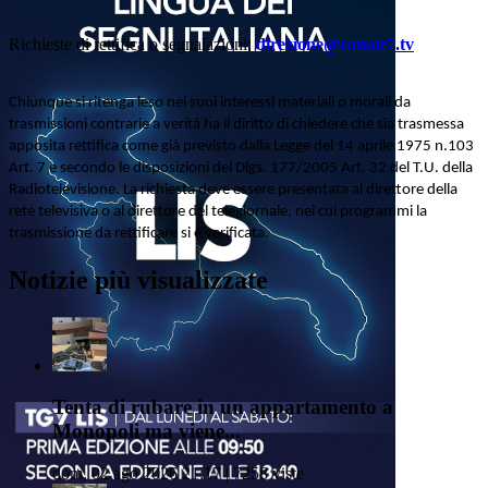
Richieste di rettifica o segnalazioni:
direzione@canale7.tv
Chiunque si ritenga leso nei suoi interessi materiali o morali da
trasmissioni contrarie a verità ha il diritto di chiedere che sia trasmessa
apposita rettifica come già previsto dalla Legge del 14 aprile 1975 n.103
Art. 7 e secondo le disposizioni del Dlgs. 177/2005 Art. 32 del T.U. della
Radiotelevisione. La richiesta deve essere presentata al direttore della
rete televisiva o al direttore del telegiornale, nei cui programmi la
trasmissione da rettificare si è verificata.
Notizie più visualizzate
Tenta di rubare in un appartamento a
Monopoli ma viene...
dom, 02 ago 2026 21:17 | 7258 viste