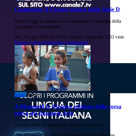
Clamoroso: il Fasano escluso dalla Serie D
Proprio oggi la società aveva annunciato l'apertura della
campagna abbonamenti
mer, 05 ago 2026 14:58
Di: Alfonso Spagnulo
1233 viste
Fasano
Calcio
Esclusione
Campionato
Sport
Video
A Monopoli la 45esima edizione della corsa
estiva del donatore Avis
Si tratta dell'VIII memorial "Michele Zaccaria".
mer, 05 ago 2026 19:03
Di: Samuele Rizzi
180 viste