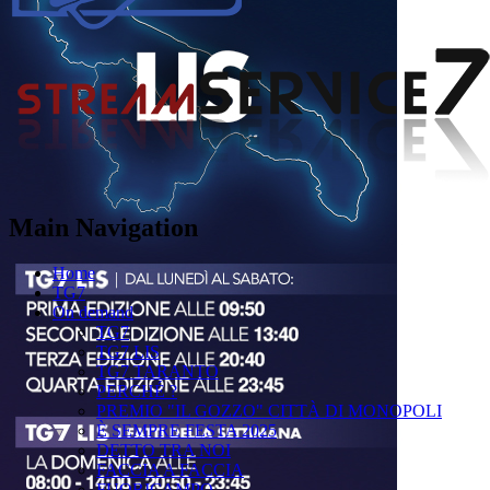
Main Navigation
Home
TG7
On demand
TG7
TG7 LIS
TG7 TARANTO
PERCHÉ ?
PREMIO "IL GOZZO" CITTÀ DI MONOPOLI
È SEMPRE FESTA 2025
DETTO TRA NOI
FACCIA A FACCIA
FUORICAMPO