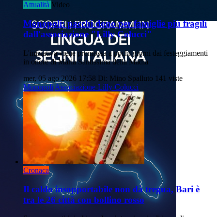
Attualità
Video
Monopoli: pacchi dono per famiglie più fragili
dall'associazione "Lilly Colucci"
L'iniziativa viene promossa a pochi giorni dai festeggiamenti
in onore di Maria Santissima della Madia
mer, 05 ago 2026 17:58
Di: Mino Spalluto
141 viste
Monopoli
Associazione-Lilly-Colucci
Cronaca
Il caldo insopportabile non dà tregua, Bari è
tra le 26 città con bollino rosso