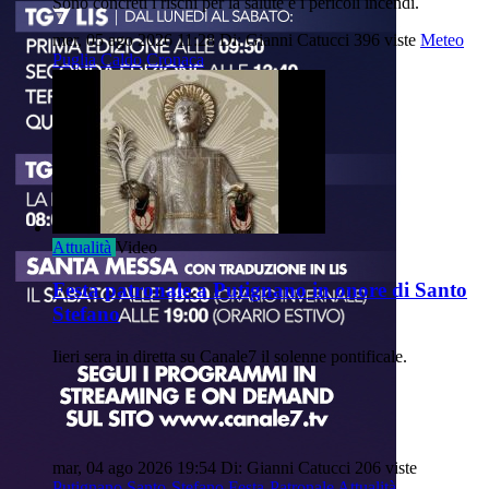
Sono concreti i rischi per la salute e i pericoli incendi.
mer, 05 ago 2026 11:28
Di: Gianni Catucci
396 viste
Meteo
Puglia
Caldo
Cronaca
Attualità
Video
Festa patronale a Putignano in onore di Santo
Stefano
Iieri sera in diretta su Canale7 il solenne pontificale.
mar, 04 ago 2026 19:54
Di: Gianni Catucci
206 viste
Putignano
Santo-Stefano
Festa-Patronale
Attualità