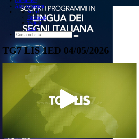
Dirette live
Area copertura
Search
Facebook
Twitter
RSS
TG7 LIS 1ED 04/05/2026
Play
Video