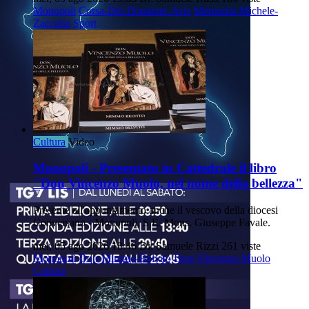
Monopoli
Corsa-Del-Donatore-Avis
Memorial-Michele-
Zaccaria
Sport
Cultura
Video
Monopoli - Presentato in Cattedrale il libro
"Don Vincenzo Muolo, nel nome della bellezza"
Presente all'appuntamento anche il vescovo della diocesi
Conversano - Monopoli, S.E. Mons. Giuseppe Favale.
mer, 05 ago 2026 18:46
Di: Samuele Rizzi
261 viste
Monopoli
Don-Mimmo-Belvito
Don-Vincenzo-Muolo
Cultura