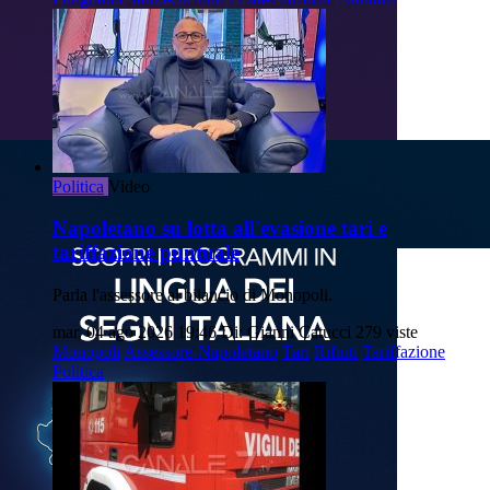
Politica
Video
Napoletano su lotta all'evasione tari e
tariffazione puntuale
Parla l'assessore al bilancio di Monopoli.
mar, 04 ago 2026 19:46
Di: Gianni Catucci
279 viste
Monopoli
Assessore-Napoletano
Tari
Rifiuti
Tariffazione
Politica