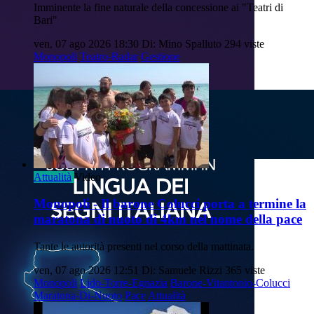
Imminente la fine naturale della concessione ai "Teatri di
Bari"
ven, 07 ago 2026 18:30
Di: Mino Spalluto
294 viste
Monopoli
Teatro-Radar
Gestione
Attualità
Video
Monopoli - Il barone Colucci porta a termine la
maratona di nuoto di 4km nel nome della pace
Tante le autorità presenti nel corso della mattinata.
ven, 07 ago 2026 12:51
Di: Samuele Rizzi
365 viste
Monopoli
Lido-Torre-Egnazia
Barone-Vitantonio-Colucci
Maratona-Di-Nuoto
Pace
Attualità