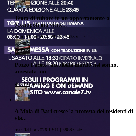
Tenta di rubare in un appartamento a
Monopoli ma viene...
dom, 02 ago 2026 21:17 | 7658 viste
Pozzo Faceto: accoltella marito nel sonno,
arrestata mo...
gio, 16 lug 2026 07:58 | 5486 viste
A Mola di Bari cresce la protesta dei residenti di
via...
mar, 14 lug 2026 13:11 | 3886 viste