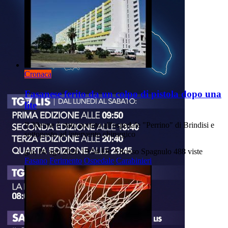
Cronaca
Fasanese ferito da un colpo di pistola dopo una
lite
Il 30enne è stato portato all'ospedale "Perrino" di Brindisi e
sottoposto ad intervento chirurgico
gio, 06 ago 2026 19:54
Di: Alfonso Spagnulo
488 viste
Fasano
Ferimento
Ospedale
Carabinieri