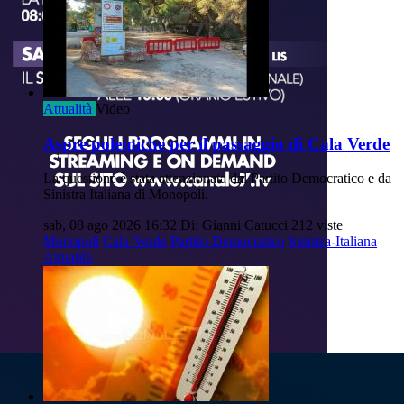
Attualità
Video
Aspre polemiche per il passaggio di Cala Verde
La questione è stata attenzionata dal Partito Democratico e da
Sinistra Italiana di Monopoli.
sab, 08 ago 2026 16:32
Di: Gianni Catucci
212 viste
Monopoli
Cala-Verde
Partito-Democratico
Sinistra-Italiana
Attualità