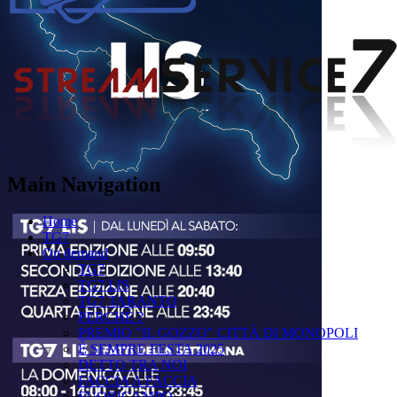
Main Navigation
Home
TG7
On demand
TG7
TG7 LIS
TG7 TARANTO
PERCHÉ ?
PREMIO "IL GOZZO" CITTÀ DI MONOPOLI
È SEMPRE FESTA 2025
DETTO TRA NOI
FACCIA A FACCIA
FUORICAMPO