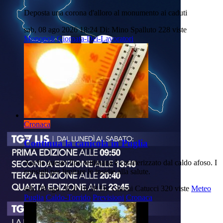
Deposta una corona d'alloro al monumento ai caduti
sab, 08 ago 2026 18:24
Di: Mino Spalluto
228 viste
Monopoli
Giornata-Dei-Lavoratori
Cronaca
Continua la canicola in Puglia
Anche questo fine settimana è caratterizzato dal caldo afoso. I
consigli per limitare le insidie alla salute.
sab, 08 ago 2026 16:38
Di: Gianni Catucci
320 viste
Meteo
Puglia
Caldo-Torrido
Previsioni
Cronaca