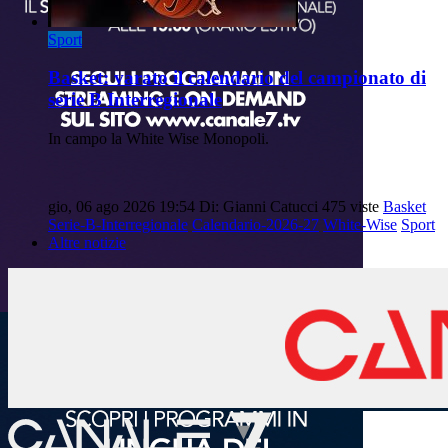
Sport
Basket: varato il calendario del campionato di
serie B Interregionale
In campo la White Wise Monopoli.
gio, 06 ago 2026 19:54
Di: Gianni Catucci
475 viste
Basket
Serie-B-Interregionale
Calendario-2026-27
White-Wise
Sport
Altre notizie