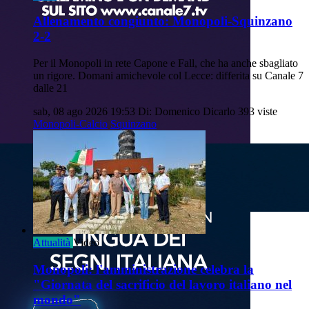
Allenamento congiunto: Monopoli-Squinzano
2-2
Per il Monopoli in rete Capone e Fall, che ha anche sbagliato
un rigore. Domani amichevole col Lecce: differita su Canale 7
dalle 21
sab, 08 ago 2026 19:53
Di: Domenico Dicarlo
393 viste
Monopoli-Calcio
Squinzano
Attualità
Video
Monopoli: l'amministrazione celebra la
"Giornata del sacrificio del lavoro italiano nel
mondo"