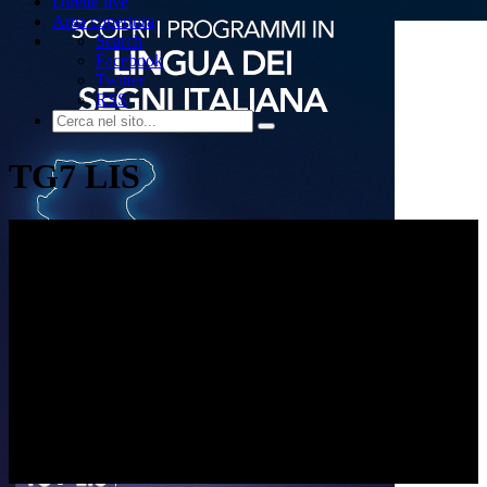
Dirette live
Area copertura
Search
Facebook
Twitter
RSS
TG7 LIS