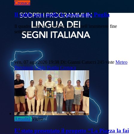
Cronaca
Il caldo non molla la presa sulla Puglia
Il quadro meteo si conferma anche nell’imminente fine
settimana.
ven, 07 ago 2026 19:38
Di: Gianni Catucci
245 viste
Meteo
Previsioni
Caldo
Puglia
Cronaca
Attualità
Video
E’ stato presentato il progetto “La Piazza la fai