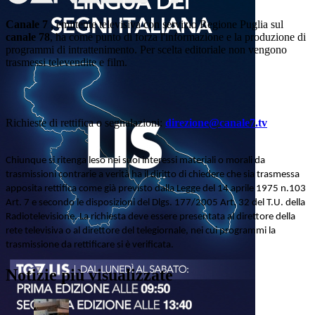
Canale 7
, emittente televisiva con servizio Regione Puglia sul
canale 78
, ha come punto di forza l'informazione e la produzione di
programmi di intrattenimento. Per scelta editoriale non vengono
trasmessi televendite e film.
Richieste di rettifica o segnalazioni:
direzione@canale7.tv
Chiunque si ritenga leso nei suoi interessi materiali o morali da
trasmissioni contrarie a verità ha il diritto di chiedere che sia trasmessa
apposita rettifica come già previsto dalla Legge del 14 aprile 1975 n.103
Art. 7 e secondo le disposizioni del Dlgs. 177/2005 Art. 32 del T.U. della
Radiotelevisione. La richiesta deve essere presentata al direttore della
rete televisiva o al direttore del telegiornale, nei cui programmi la
trasmissione da rettificare si è verificata.
Notizie più visualizzate