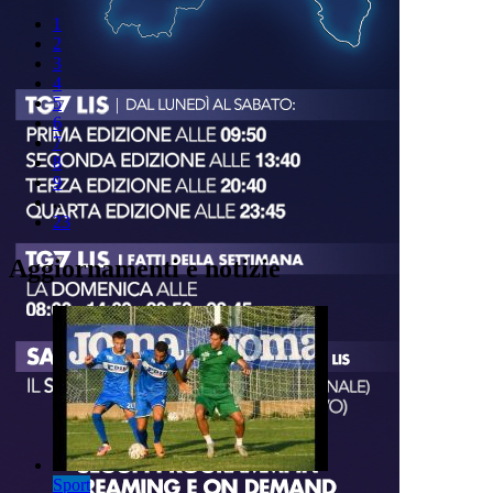
1
2
3
4
5
6
7
8
9
..
23
Aggiornamenti e notizie
Sport