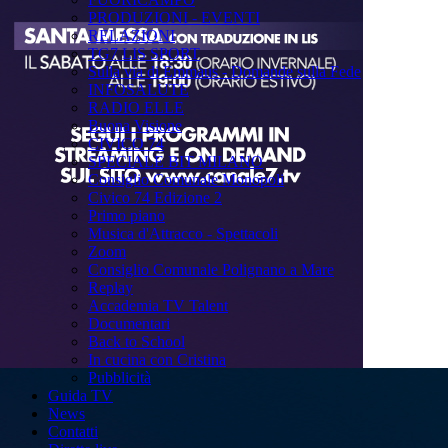
PRODUZIONI - EVENTI
RELAZIONI
TG7 LIS SPORT
Sulla via di Emmaus - Domande sulla Fede
INFOSALUTE
RADIO ELLE
Buona Visione
CIVICO 74
SPECIALE BIT MILANO
Consiglio Comunale Monopoli
Civico 74 Edizione 2
Primo piano
Musica d'Attracco - Spettacoli
Zoom
Consiglio Comunale Polignano a Mare
Replay
Accademia TV Talent
Documentari
Back to School
In cucina con Cristina
Pubblicità
Guida TV
News
Contatti