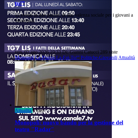
tu!”
12 eventi in due piazze, di alta valenza sociale per i giovani a
Monopoli.
ven, 07 ago 2026 19:33
Di: Gianni Catucci
289 viste
Monopoli
La-Piazza-La-Fai-Tu!”
Politiche-Giovanili
Attualità
Attualità
Video
Monopoli: nuovo bando per la gestione del
teatro "Radar"