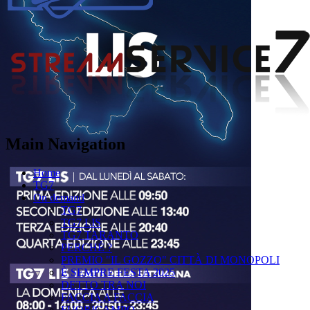
Main Navigation
Home
TG7
On demand
TG7
TG7 LIS
TG7 TARANTO
PERCHÉ ?
PREMIO "IL GOZZO" CITTÀ DI MONOPOLI
È SEMPRE FESTA 2025
DETTO TRA NOI
FACCIA A FACCIA
FUORICAMPO