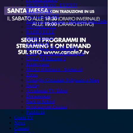
PRODUZIONI - EVENTI
RELAZIONI
TG7 LIS SPORT
Sulla via di Emmaus - Domande sulla Fede
INFOSALUTE
RADIO ELLE
Buona Visione
CIVICO 74
SPECIALE BIT MILANO
Consiglio Comunale Monopoli
Civico 74 Edizione 2
Primo piano
Musica d'Attracco - Spettacoli
Zoom
Consiglio Comunale Polignano a Mare
Replay
Accademia TV Talent
Documentari
Back to School
In cucina con Cristina
Pubblicità
Guida TV
News
Contatti