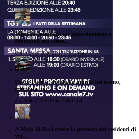
Tenta di rubare in un appartamento a
Monopoli ma viene...
dom, 02 ago 2026 21:17 | 7641 viste
Pozzo Faceto: accoltella marito nel sonno,
arrestata mo...
gio, 16 lug 2026 07:58 | 5408 viste
A Mola di Bari cresce la protesta dei residenti di
via...