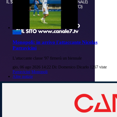
Sport
Monopoli: in arrivo l'attaccante Nicolas
Parravicini
L'attaccante classe '97 firmerà un biennale
gio, 06 ago 2026 14:22
Di: Domenico Dicarlo
1267 viste
Parravicini
Monopoli
Altre notizie