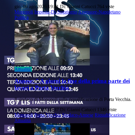
gio, 06 ago 2026 19:41
Di: Gianni Catucci
764 viste
Monopoli
Imposta-Di-Soggiorno
Assessore-Napoletano
Politica
Attualità
Video
Annese: " A giorni la fine della prima parte dei
lavori a Porta Vecchia"
Il sindaco di Monopoli sulla riqualificazione di Porta Vecchia.
gio, 06 ago 2026 19:37
Di: Gianni Catucci
1346 viste
Monopoli
Porta-Vecchia
Sindaco-Annese
Riqualificazione
Attualità