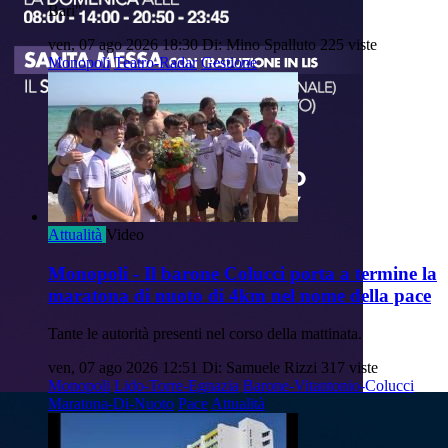
Bari"
ven, 07 ago 2026 18:30
Di: Mino Spalluto
225 viste
Monopoli
Teatro-Radar
Gestione
Attualità
Video
Monopoli - Il barone Colucci porta a termine la
maratona di nuoto di 4km nel nome della pace
Tante le autorità presenti nel corso della mattinata.
ven, 07 ago 2026 12:51
Di: Samuele Rizzi
317 viste
Monopoli
Lido-Torre-Egnazia
Barone-Vitantonio-Colucci
Maratona-Di-Nuoto
Pace
Attualità