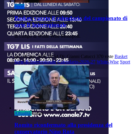
Sport
Basket: varato il calendario del campionato di
serie B Interregionale
In campo la White Wise Monopoli.
gio, 06 ago 2026 19:54
Di: Gianni Catucci
370 viste
Basket
Serie-B-Interregionale
Calendario-2026-27
White-Wise
Sport
Attualità
Video
Romito riconfermato alla presidenza del
conservatorio Nino Rota