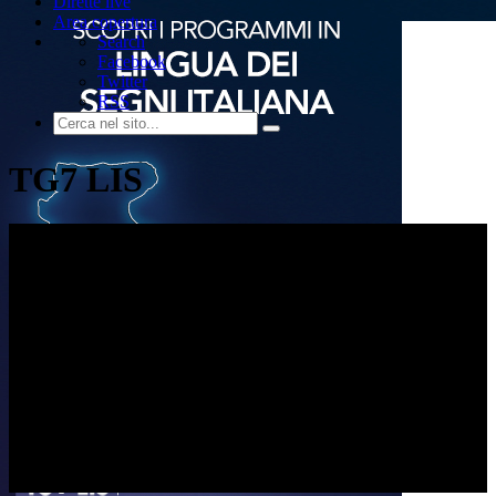
Dirette live
Area copertura
Search
Facebook
Twitter
RSS
TG7 LIS