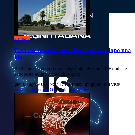
Cronaca
Fasanese ferito da un colpo di pistola dopo una
lite
Il 30enne è stato portato all'ospedale "Perrino" di Brindisi e
sottoposto ad intervento chirurgico
gio, 06 ago 2026 19:54
Di: Alfonso Spagnulo
463 viste
Fasano
Ferimento
Ospedale
Carabinieri