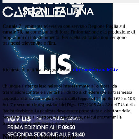
Canale 7
, emittente televisiva con servizio Regione Puglia sul
canale 78
, ha come punto di forza l'informazione e la produzione di
programmi di intrattenimento. Per scelta editoriale non vengono
trasmessi televendite e film.
Richieste di rettifica o segnalazioni:
direzione@canale7.tv
Chiunque si ritenga leso nei suoi interessi materiali o morali da
trasmissioni contrarie a verità ha il diritto di chiedere che sia trasmessa
apposita rettifica come già previsto dalla Legge del 14 aprile 1975 n.103
Art. 7 e secondo le disposizioni del Dlgs. 177/2005 Art. 32 del T.U. della
Radiotelevisione. La richiesta deve essere presentata al direttore della
rete televisiva o al direttore del telegiornale, nei cui programmi la
trasmissione da rettificare si è verificata.
Notizie più visualizzate