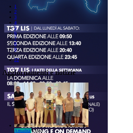
1
2
3
4
5
6
7
8
9
..
22
Aggiornamenti e notizie
Attualità
Video