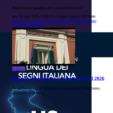
Rinnovato il mandato per i prossimi tre anni.
gio, 06 ago 2026 19:49
Di: Gianni Catucci
203 viste
Monopoli
Conservatorio-Nino-Rota
Roberto-Romito
Presidente
Attualità
Politica
Video
Imposta di soggiorno a Monopoli per il 2026
Ne parliamo con il vicesindaco Alessandro Napoletano,
assessore al bilancio.