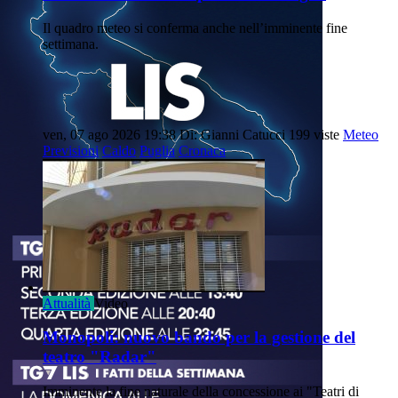
Il quadro meteo si conferma anche nell’imminente fine
settimana.
ven, 07 ago 2026 19:38
Di: Gianni Catucci
199 viste
Meteo
Previsioni
Caldo
Puglia
Cronaca
Attualità
Video
Monopoli: nuovo bando per la gestione del
teatro "Radar"
Imminente la fine naturale della concessione ai "Teatri di