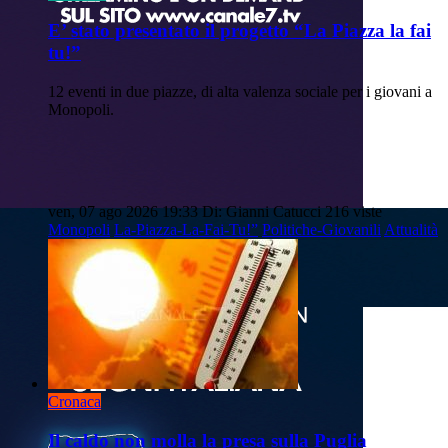
E’ stato presentato il progetto “La Piazza la fai
tu!”
12 eventi in due piazze, di alta valenza sociale per i giovani a
Monopoli.
ven, 07 ago 2026 19:33
Di: Gianni Catucci
216 viste
Monopoli
La-Piazza-La-Fai-Tu!”
Politiche-Giovanili
Attualità
Cronaca
Il caldo non molla la presa sulla Puglia