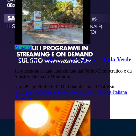
Attualità
Video
Aspre polemiche per il passaggio di Cala Verde
La questione è stata attenzionata dal Partito Democratico e da
Sinistra Italiana di Monopoli.
sab, 08 ago 2026 16:32
Di: Gianni Catucci
214 viste
Monopoli
Cala-Verde
Partito-Democratico
Sinistra-Italiana
Attualità