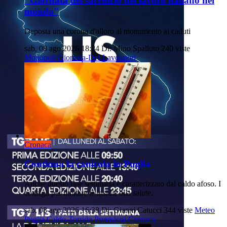
"Giornata del sacrificio del lavoro italiano nel
mondo"
Deposta una corona d'alloro al monumento ai caduti
sab, 08 ago 2026 18:24
Di: Mino Spalluto
240 viste
Monopoli
Giornata-Dei-Lavoratori
Cronaca
Continua la canicola in Puglia
Anche questo fine settimana è caratterizzato dal caldo afoso. I
consigli per limitare le insidie alla salute.
sab, 08 ago 2026 16:38
Di: Gianni Catucci
344 viste
Meteo
Puglia
Caldo-Torrido
Previsioni
Cronaca