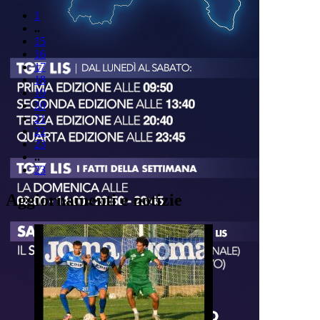
1
..
15
16
17
18
19
20
21
22
23
..
23
Aggiornamenti e notizie