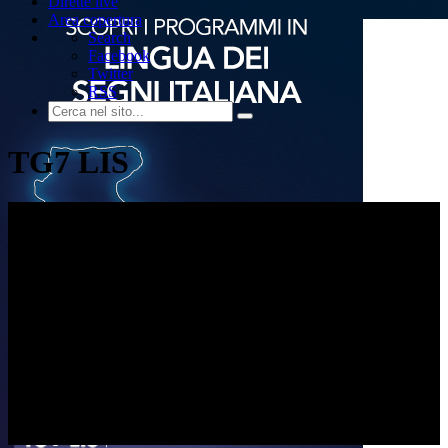
Dirette live
Area copertura
Search
Facebook
Twitter
RSS
TG7 LIS