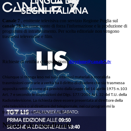
Canale 7
, emittente televisiva con servizio Regione Puglia sul
canale 78
, ha come punto di forza l'informazione e la produzione di
programmi di intrattenimento. Per scelta editoriale non vengono
trasmessi televendite e film.
Richieste di rettifica o segnalazioni:
direzione@canale7.tv
Chiunque si ritenga leso nei suoi interessi materiali o morali da
trasmissioni contrarie a verità ha il diritto di chiedere che sia trasmessa
apposita rettifica come già previsto dalla Legge del 14 aprile 1975 n.103
Art. 7 e secondo le disposizioni del Dlgs. 177/2005 Art. 32 del T.U. della
Radiotelevisione. La richiesta deve essere presentata al direttore della
rete televisiva o al direttore del telegiornale, nei cui programmi la
trasmissione da rettificare si è verificata.
Notizie più visualizzate