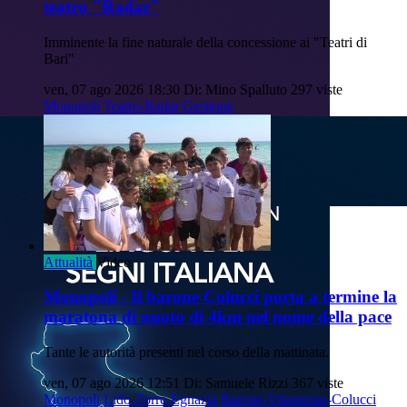
teatro "Radar"
Imminente la fine naturale della concessione ai "Teatri di
Bari"
ven, 07 ago 2026 18:30
Di: Mino Spalluto
297 viste
Monopoli
Teatro-Radar
Gestione
Attualità
Video
Monopoli - Il barone Colucci porta a termine la
maratona di nuoto di 4km nel nome della pace
Tante le autorità presenti nel corso della mattinata.
ven, 07 ago 2026 12:51
Di: Samuele Rizzi
367 viste
Monopoli
Lido-Torre-Egnazia
Barone-Vitantonio-Colucci