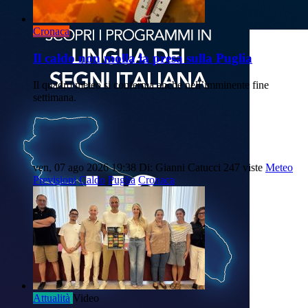
Cronaca
Il caldo non molla la presa sulla Puglia
Il quadro meteo si conferma anche nell’imminente fine
settimana.
ven, 07 ago 2026 19:38
Di: Gianni Catucci
247 viste
Meteo
Previsioni
Caldo
Puglia
Cronaca
Attualità
Video