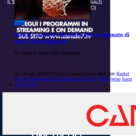
Sport
Basket: varato il calendario del campionato di
serie B Interregionale
In campo la White Wise Monopoli.
gio, 06 ago 2026 19:54
Di: Gianni Catucci
484 viste
Basket
Serie-B-Interregionale
Calendario-2026-27
White-Wise
Sport
Altre notizie