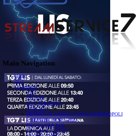
Main Navigation
Home
TG7
On demand
TG7
TG7 LIS
TG7 TARANTO
PERCHÉ ?
PREMIO "IL GOZZO" CITTÀ DI MONOPOLI
È SEMPRE FESTA 2025
DETTO TRA NOI
FACCIA A FACCIA
FUORICAMPO