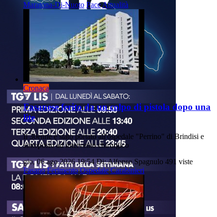
Maratona-Di-Nuoto
Pace
Attualità
Cronaca
Fasanese ferito da un colpo di pistola dopo una
lite
Il 30enne è stato portato all'ospedale "Perrino" di Brindisi e
sottoposto ad intervento chirurgico
gio, 06 ago 2026 19:54
Di: Alfonso Spagnulo
491 viste
Fasano
Ferimento
Ospedale
Carabinieri