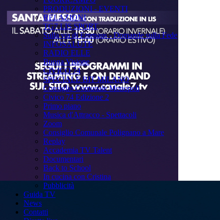
PRODUZIONI - EVENTI
RELAZIONI
TG7 LIS SPORT
Sulla via di Emmaus - Domande sulla Fede
INFOSALUTE
RADIO ELLE
Buona Visione
CIVICO 74
SPECIALE BIT MILANO
Consiglio Comunale Monopoli
Civico 74 Edizione 2
Primo piano
Musica d'Attracco - Spettacoli
Zoom
Consiglio Comunale Polignano a Mare
Replay
Accademia TV Talent
Documentari
Back to School
In cucina con Cristina
Pubblicità
Guida TV
News
Contatti