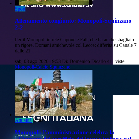
Sport
Allenamento congiunto: Monopoli-Squinzano
2-2
Per il Monopoli in rete Capone e Fall, che ha anche sbagliato
un rigore. Domani amichevole col Lecce: differita su Canale 7
dalle 21
sab, 08 ago 2026 19:53
Di: Domenico Dicarlo
411 viste
Monopoli-Calcio
Squinzano
Attualità
Video
Monopoli: l'amministrazione celebra la