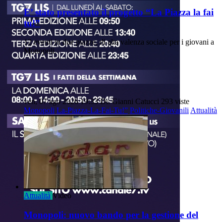
E’ stato presentato il progetto “La Piazza la fai
tu!”
12 eventi in due piazze, di alta valenza sociale per i giovani a
Monopoli.
ven, 07 ago 2026 19:33
Di: Gianni Catucci
293 viste
Monopoli
La-Piazza-La-Fai-Tu!”
Politiche-Giovanili
Attualità
Attualità
Video
Monopoli: nuovo bando per la gestione del