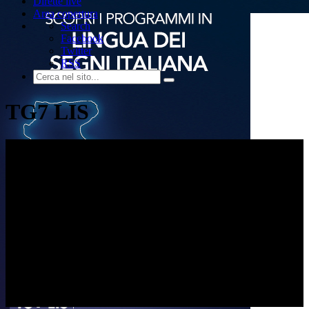
Dirette live
Area copertura
Search
Facebook
Twitter
RSS
TG7 LIS