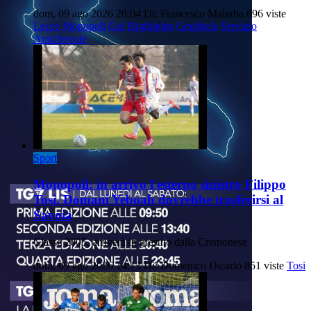
dom, 09 ago 2026 20:04
Di: Francesco Malerba
696 viste
Lecce
Monopoli
Gol
Highlights
Geubbels
Servizio
Amichevole
Sport
Monopoli: in arrivo l'esterno sinistro Filippo
Tosi. Domani Yeboah dovrebbe trasferirsi al
Savoia
Classe 2005, arriverà in prestito dalla Cremonese
dom, 09 ago 2026 14:13
Di: Domenico Dicarlo
851 viste
Tosi