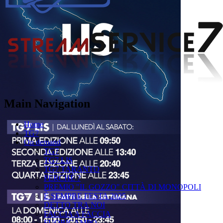
Main Navigation
Home
TG7
On demand
TG7
TG7 LIS
TG7 TARANTO
PERCHÉ ?
PREMIO "IL GOZZO" CITTÀ DI MONOPOLI
È SEMPRE FESTA 2025
DETTO TRA NOI
FACCIA A FACCIA
FUORICAMPO