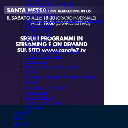
PRODUZIONI - EVENTI
RELAZIONI
TG7 LIS SPORT
Sulla via di Emmaus - Domande sulla Fede
INFOSALUTE
RADIO ELLE
Buona Visione
CIVICO 74
SPECIALE BIT MILANO
Consiglio Comunale Monopoli
Civico 74 Edizione 2
Primo piano
Musica d'Attracco - Spettacoli
Zoom
Consiglio Comunale Polignano a Mare
Replay
Accademia TV Talent
Documentari
Back to School
In cucina con Cristina
Pubblicità
Guida TV
News
Contatti