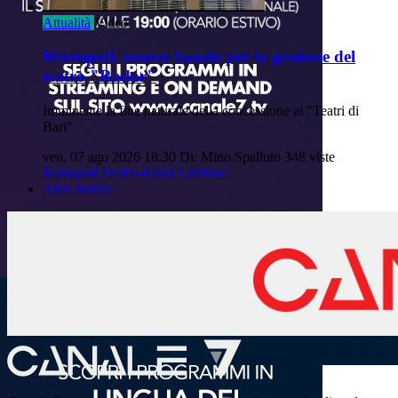
Attualità
Video
Monopoli: nuovo bando per la gestione del
teatro "Radar"
Imminente la fine naturale della concessione ai "Teatri di
Bari"
ven, 07 ago 2026 18:30
Di: Mino Spalluto
348 viste
Monopoli
Teatro-Radar
Gestione
Altre notizie