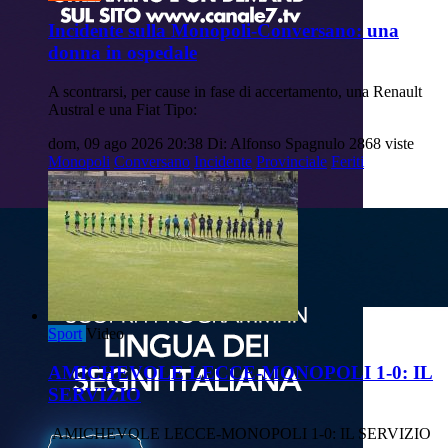
Incidente sulla Monopoli-Conversano: una
donna in ospedale
A scontrarsi, per cause in fase di accertamento, una Renault
Austral e una Fiat Tipo:
dom, 09 ago 2026 20:38
Di: Alfonso Spagnulo
2868 viste
Monopoli
Conversano
Incidente
Provinciale
Feriti
Sport
Video
AMICHEVOLE LECCE-MONOPOLI 1-0: IL
SERVIZIO
AMICHEVOLE LECCE-MONOPOLI 1-0: IL SERVIZIO