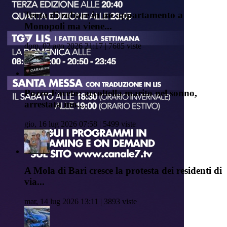
Tenta di rubare in un appartamento a
Monopoli ma viene...
dom, 02 ago 2026 21:17 | 7685 viste
Pozzo Faceto: accoltella marito nel sonno,
arrestata mo...
gio, 16 lug 2026 07:58 | 5499 viste
A Mola di Bari cresce la protesta dei residenti di
via...
mar, 14 lug 2026 13:11 | 3893 viste