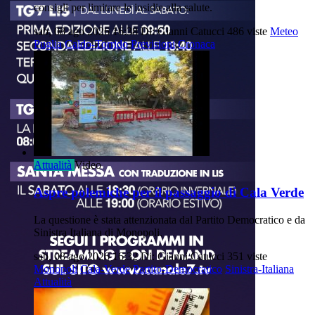
consigli per limitare le insidie alla salute.
sab, 08 ago 2026 16:38
Di: Gianni Catucci
486 viste
Meteo
Puglia
Caldo-Torrido
Previsioni
Cronaca
Attualità
Video
Aspre polemiche per il passaggio di Cala Verde
La questione è stata attenzionata dal Partito Democratico e da
Sinistra Italiana di Monopoli.
sab, 08 ago 2026 16:32
Di: Gianni Catucci
351 viste
Monopoli
Cala-Verde
Partito-Democratico
Sinistra-Italiana
Attualità