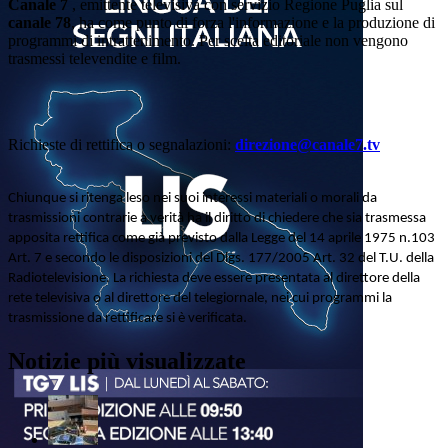
Canale 7
, emittente televisiva con servizio Regione Puglia sul
canale 78
, ha come punto di forza l'informazione e la produzione di
programmi di intrattenimento. Per scelta editoriale non vengono
trasmessi televendite e film.
Richieste di rettifica o segnalazioni:
direzione@canale7.tv
Chiunque si ritenga leso nei suoi interessi materiali o morali da
trasmissioni contrarie a verità ha il diritto di chiedere che sia trasmessa
apposita rettifica come già previsto dalla Legge del 14 aprile 1975 n.103
Art. 7 e secondo le disposizioni del Dlgs. 177/2005 Art. 32 del T.U. della
Radiotelevisione. La richiesta deve essere presentata al direttore della
rete televisiva o al direttore del telegiornale, nei cui programmi la
trasmissione da rettificare si è verificata.
Notizie più visualizzate