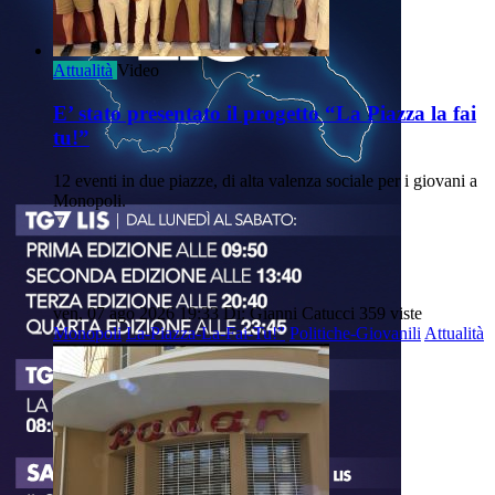
Attualità
Video
E’ stato presentato il progetto “La Piazza la fai
tu!”
12 eventi in due piazze, di alta valenza sociale per i giovani a
Monopoli.
ven, 07 ago 2026 19:33
Di: Gianni Catucci
359 viste
Monopoli
La-Piazza-La-Fai-Tu!”
Politiche-Giovanili
Attualità