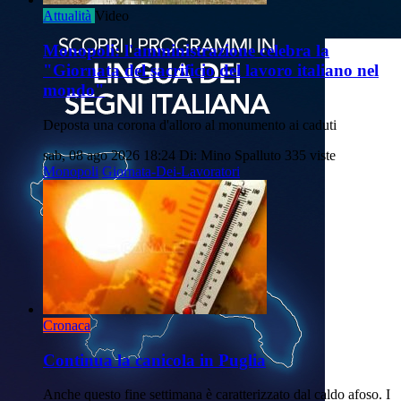
Attualità
Video
Monopoli: l'amministrazione celebra la
"Giornata del sacrificio del lavoro italiano nel
mondo"
Deposta una corona d'alloro al monumento ai caduti
sab, 08 ago 2026 18:24
Di: Mino Spalluto
335 viste
Monopoli
Giornata-Dei-Lavoratori
Cronaca
Continua la canicola in Puglia
Anche questo fine settimana è caratterizzato dal caldo afoso. I