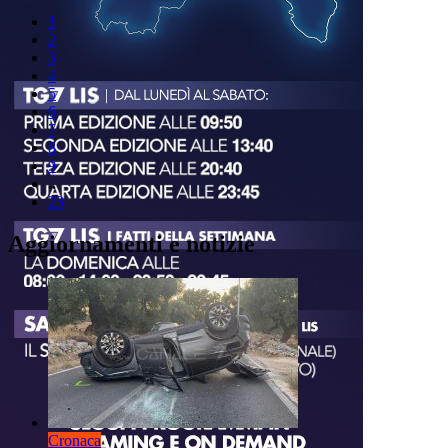
1
2
3
4
5
6
7
8
9
..
23
Aggiornamenti e notizie
Cronaca