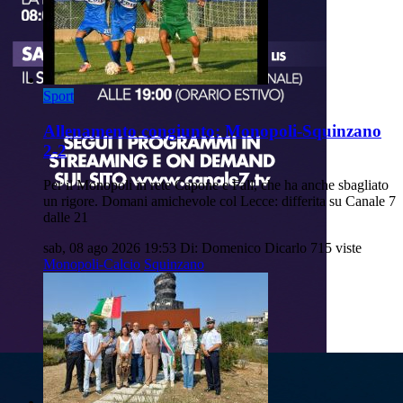
Sport
Allenamento congiunto: Monopoli-Squinzano
2-2
Per il Monopoli in rete Capone e Fall, che ha anche sbagliato
un rigore. Domani amichevole col Lecce: differita su Canale 7
dalle 21
sab, 08 ago 2026 19:53
Di: Domenico Dicarlo
715 viste
Monopoli-Calcio
Squinzano