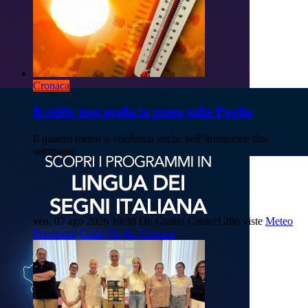
Cronaca
Il caldo non molla la presa sulla Puglia
Il quadro meteo si conferma anche nell’imminente fine
settimana.
ven, 07 ago 2026 19:38
Di: Gianni Catucci
286 viste
Meteo
Previsioni
Caldo
Puglia
Cronaca