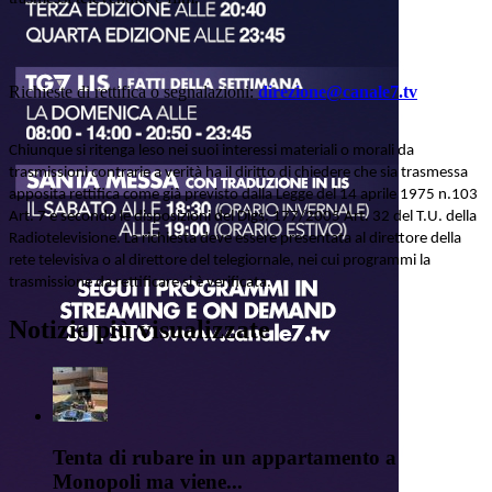
Richieste di rettifica o segnalazioni:
direzione@canale7.tv
Chiunque si ritenga leso nei suoi interessi materiali o morali da
trasmissioni contrarie a verità ha il diritto di chiedere che sia trasmessa
apposita rettifica come già previsto dalla Legge del 14 aprile 1975 n.103
Art. 7 e secondo le disposizioni del Dlgs. 177/2005 Art. 32 del T.U. della
Radiotelevisione. La richiesta deve essere presentata al direttore della
rete televisiva o al direttore del telegiornale, nei cui programmi la
trasmissione da rettificare si è verificata.
Notizie più visualizzate
Tenta di rubare in un appartamento a
Monopoli ma viene...