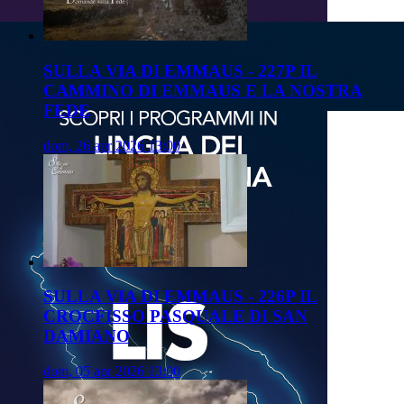
SULLA VIA DI EMMAUS - 227P IL
CAMMINO DI EMMAUS E LA NOSTRA
FEDE
dom, 26 apr 2026 13:00
SULLA VIA DI EMMAUS - 226P IL
CROCFISSO PASQUALE DI SAN
DAMIANO
dom, 05 apr 2026 13:00