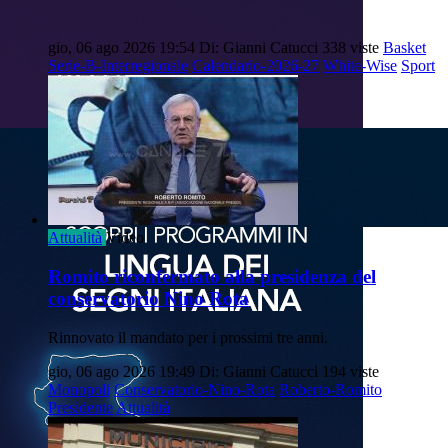
gio, 06 ago 2026 19:54
Di: Gianni Catucci
338 viste
Basket
Serie-B-Interregionale
Calendario-2026-27
White-Wise
Sport
Attualità
Video
Romito riconfermato alla presidenza del
conservatorio Nino Rota
Rinnovato il mandato per i prossimi tre anni.
gio, 06 ago 2026 19:49
Di: Gianni Catucci
194 viste
Monopoli
Conservatorio-Nino-Rota
Roberto-Romito
Presidente
Attualità