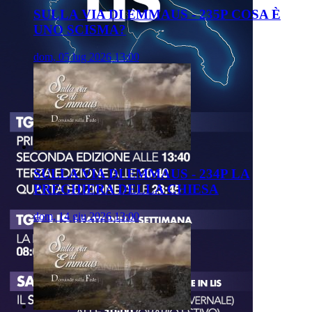
SULLA VIA DI EMMAUS - 235P COSA È
UNO SCISMA?
dom, 05 lug 2026 13:00
SULLA VIA DI EMMAUS - 234P LA
PREGHIERA DELLA CHIESA
dom, 14 giu 2026 13:00