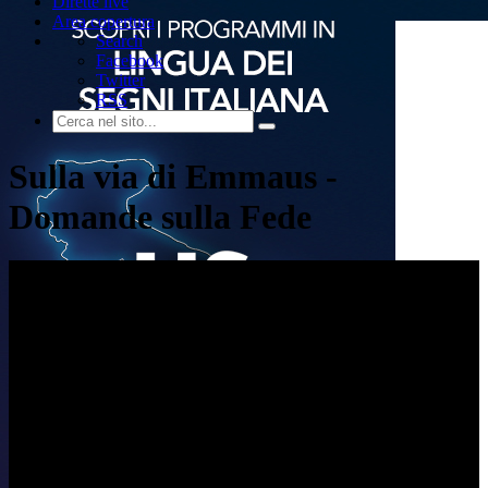
Dirette live
Area copertura
Search
Facebook
Twitter
RSS
Sulla via di Emmaus -
Domande sulla Fede