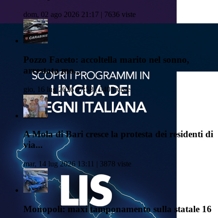
dom, 02 ago 2026 21:17 | 7636 viste
Pozzo Faceto: accoltella marito nel sonno,
arrestata mo...
gio, 16 lug 2026 07:58 | 5405 viste
A Mola di Bari cresce la protesta dei residenti di
via...
mar, 14 lug 2026 13:11 | 3878 viste
Monopoli: maxi tamponamento sulla statale 16