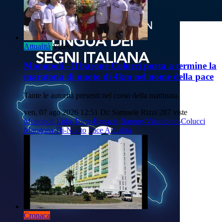
Attualità
Video
Monopoli - Il barone Colucci porta a termine la
maratona di nuoto di 4km nel nome della pace
Tante le autorità presenti nel corso della mattinata.
ven, 07 ago 2026 12:51
Di: Samuele Rizzi
287 viste
Monopoli
Lido-Torre-Egnazia
Barone-Vitantonio-Colucci
Maratona-Di-Nuoto
Pace
Attualità
Cronaca