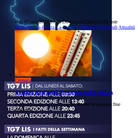
ven, 07 ago 2026 19:33
Di: Gianni Catucci
178 viste
Monopoli
La-Piazza-La-Fai-Tu!”
Politiche-Giovanili
Attualità
Cronaca
Il caldo non molla la presa sulla Puglia
Il quadro meteo si conferma anche nell’imminente fine
settimana.