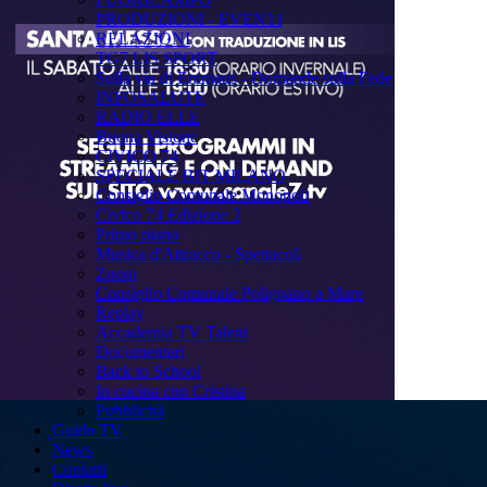
PRODUZIONI - EVENTI
RELAZIONI
TG7 LIS SPORT
Sulla via di Emmaus - Domande sulla Fede
INFOSALUTE
RADIO ELLE
Buona Visione
CIVICO 74
SPECIALE BIT MILANO
Consiglio Comunale Monopoli
Civico 74 Edizione 2
Primo piano
Musica d'Attracco - Spettacoli
Zoom
Consiglio Comunale Polignano a Mare
Replay
Accademia TV Talent
Documentari
Back to School
In cucina con Cristina
Pubblicità
Guida TV
News
Contatti