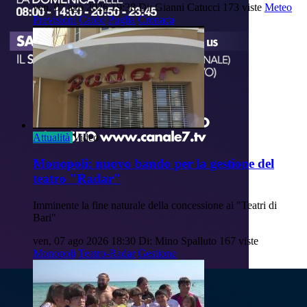
ven, 07 ago 2026 19:38
Di: Gianni Catucci
173 viste
Meteo
Previsioni
Caldo
Puglia
Cronaca
Attualità
Video
Monopoli: nuovo bando per la gestione del
teatro "Radar"
Imminente la fine naturale della concessione ai "Teatri di
Bari"
ven, 07 ago 2026 18:30
Di: Mino Spalluto
167 viste
Monopoli
Teatro-Radar
Gestione