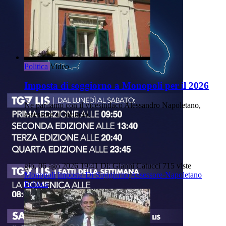
Politica
Video
Imposta di soggiorno a Monopoli per il 2026
Ne parliamo con il vicesindaco Alessandro Napoletano,
assessore al bilancio.
gio, 06 ago 2026 19:41
Di: Gianni Catucci
715 viste
Monopoli
Imposta-Di-Soggiorno
Assessore-Napoletano
Politica