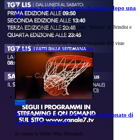
Fasanese ferito da un colpo di pistola dopo una
lite
Il 30enne è stato portato all'ospedale "Perrino" di Brindisi e
sottoposto ad intervento chirurgico
gio, 06 ago 2026 19:54
Di: Alfonso Spagnulo
452 viste
Fasano
Ferimento
Ospedale
Carabinieri
Sport
Basket: varato il calendario del campionato di
serie B Interregionale
In campo la White Wise Monopoli.