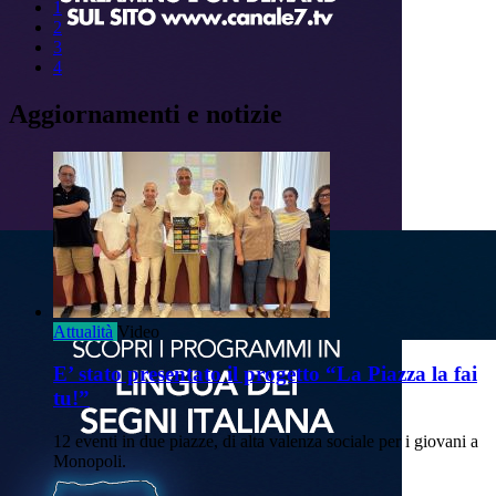
1
2
3
4
Aggiornamenti e notizie
Attualità
Video
E’ stato presentato il progetto “La Piazza la fai
tu!”
12 eventi in due piazze, di alta valenza sociale per i giovani a
Monopoli.