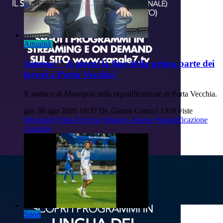
Attualità
Video
Annese: " A giorni la fine della prima parte dei
lavori a Porta Vecchia"
Il sindaco di Monopoli sulla riqualificazione di Porta Vecchia.
gio, 06 ago 2026 19:37
Di: Gianni Catucci
1316 viste
Monopoli
Porta-Vecchia
Sindaco-Annese
Riqualificazione
Attualità
Sport