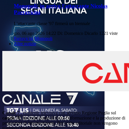
Monopoli: in arrivo l'attaccante Nicolas
Parravicini
L'attaccante classe '97 firmerà un biennale
gio, 06 ago 2026 14:22
Di: Domenico Dicarlo
1221 viste
Parravicini
Monopoli
Altre notizie
Canale 7
, emittente televisiva con servizio Regione Puglia sul
canale 78
, ha come punto di forza l'informazione e la produzione di
programmi di intrattenimento. Per scelta editoriale non vengono
trasmessi televendite e film.