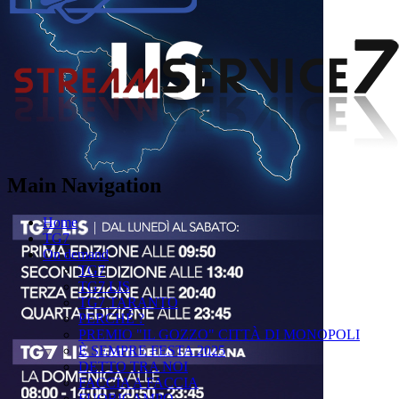
Main Navigation
Home
TG7
On demand
TG7
TG7 LIS
TG7 TARANTO
PERCHÉ ?
PREMIO "IL GOZZO" CITTÀ DI MONOPOLI
È SEMPRE FESTA 2025
DETTO TRA NOI
FACCIA A FACCIA
FUORICAMPO