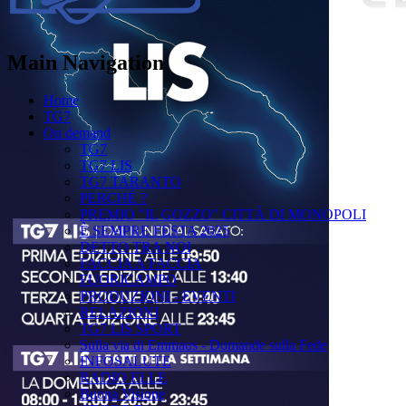
Main Navigation
Home
TG7
On demand
TG7
TG7 LIS
TG7 TARANTO
PERCHÉ ?
PREMIO "IL GOZZO" CITTÀ DI MONOPOLI
È SEMPRE FESTA 2025
DETTO TRA NOI
FACCIA A FACCIA
FUORICAMPO
PRODUZIONI - EVENTI
RELAZIONI
TG7 LIS SPORT
Sulla via di Emmaus - Domande sulla Fede
INFOSALUTE
RADIO ELLE
Buona Visione