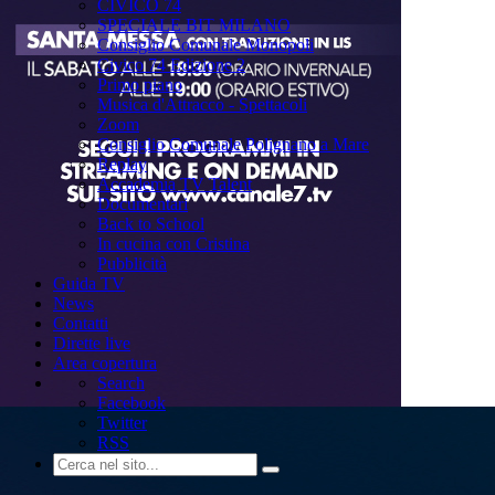
CIVICO 74
SPECIALE BIT MILANO
Consiglio Comunale Monopoli
Civico 74 Edizione 2
Primo piano
Musica d'Attracco - Spettacoli
Zoom
Consiglio Comunale Polignano a Mare
Replay
Accademia TV Talent
Documentari
Back to School
In cucina con Cristina
Pubblicità
Guida TV
News
Contatti
Dirette live
Area copertura
Search
Facebook
Twitter
RSS