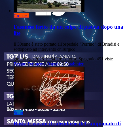
Cronaca
Fasanese ferito da un colpo di pistola dopo una
lite
Il 30enne è stato portato all'ospedale "Perrino" di Brindisi e
sottoposto ad intervento chirurgico
gio, 06 ago 2026 19:54
Di: Alfonso Spagnulo
491 viste
Fasano
Ferimento
Ospedale
Carabinieri
Sport
Basket: varato il calendario del campionato di