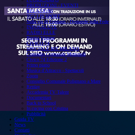
PRODUZIONI - EVENTI
RELAZIONI
TG7 LIS SPORT
Sulla via di Emmaus - Domande sulla Fede
INFOSALUTE
RADIO ELLE
Buona Visione
CIVICO 74
SPECIALE BIT MILANO
Consiglio Comunale Monopoli
Civico 74 Edizione 2
Primo piano
Musica d'Attracco - Spettacoli
Zoom
Consiglio Comunale Polignano a Mare
Replay
Accademia TV Talent
Documentari
Back to School
In cucina con Cristina
Pubblicità
Guida TV
News
Contatti