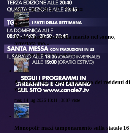
dom, 02 ago 2026 21:17 | 7658 viste
Pozzo Faceto: accoltella marito nel sonno,
arrestata mo...
gio, 16 lug 2026 07:58 | 5487 viste
A Mola di Bari cresce la protesta dei residenti di
via...
mar, 14 lug 2026 13:11 | 3887 viste
Monopoli: maxi tamponamento sulla statale 16