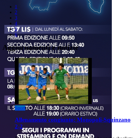
1
2
3
4
5
6
Aggiornamenti e notizie
Sport
Allenamento congiunto: Monopoli-Squinzano
2-2