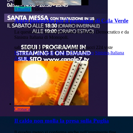
Attualità
Video
Aspre polemiche per il passaggio di Cala Verde
La questione è stata attenzionata dal Partito Democratico e da
Sinistra Italiana di Monopoli.
sab, 08 ago 2026 16:32
Di: Gianni Catucci
224 viste
Monopoli
Cala-Verde
Partito-Democratico
Sinistra-Italiana
Attualità
Cronaca
Il caldo non molla la presa sulla Puglia
Il quadro meteo si conferma anche nell’imminente fine