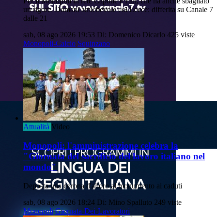
Per il Monopoli in rete Capone e Fall, che ha anche sbagliato
un rigore. Domani amichevole col Lecce: differita su Canale 7
dalle 21
sab, 08 ago 2026 19:53
Di: Domenico Dicarlo
425 viste
Monopoli-Calcio
Squinzano
Attualità
Video
Monopoli: l'amministrazione celebra la
"Giornata del sacrificio del lavoro italiano nel
mondo"
Deposta una corona d'alloro al monumento ai caduti
sab, 08 ago 2026 18:24
Di: Mino Spalluto
249 viste
Monopoli
Giornata-Dei-Lavoratori