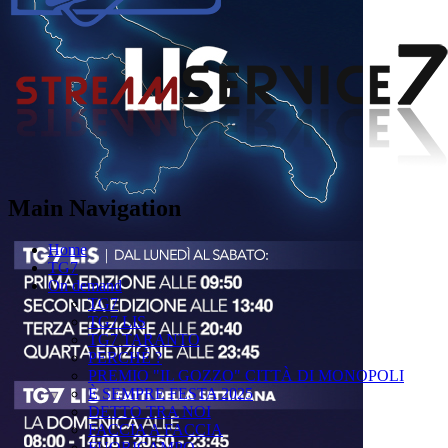
Main Navigation
Home
TG7
On demand
TG7
TG7 LIS
TG7 TARANTO
PERCHÉ ?
PREMIO "IL GOZZO" CITTÀ DI MONOPOLI
È SEMPRE FESTA 2025
DETTO TRA NOI
FACCIA A FACCIA
FUORICAMPO