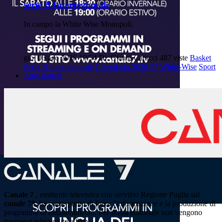
serie B Interregionale
In campo la White Wise Monopoli.
gio, 06 ago 2026 19:54
Di: Gianni Catucci
487 viste
Basket
Serie-B-Interregionale
Calendario-2026-27
White-Wise
Sport
Altre notizie
Canale 7
, emittente televisiva con servizio Regione Puglia sul
canale 78
, ha come punto di forza l'informazione e la produzione di
programmi di intrattenimento. Per scelta editoriale non vengono
trasmessi televendite e film.