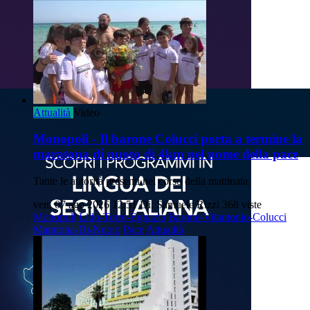
Attualità
Video
Monopoli - Il barone Colucci porta a termine la
maratona di nuoto di 4km nel nome della pace
Tante le autorità presenti nel corso della mattinata.
ven, 07 ago 2026 12:51
Di: Samuele Rizzi
368 viste
Monopoli
Lido-Torre-Egnazia
Barone-Vitantonio-Colucci
Maratona-Di-Nuoto
Pace
Attualità