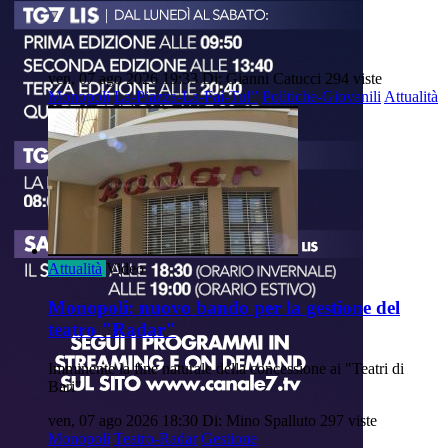
ven, 07 ago 2026 19:33
Di: Gianni Catucci
294 viste
Monopoli
La-Piazza-La-Fai-Tu!”
Politiche-Giovanili
Attualità
Attualità
Video
Monopoli: nuovo bando per la gestione del
teatro "Radar"
Imminente la fine naturale della concessione ai "Teatri di
Bari"
ven, 07 ago 2026 18:30
Di: Mino Spalluto
297 viste
Monopoli
Teatro-Radar
Gestione