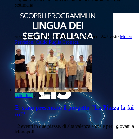
settimana.
ven, 07 ago 2026 19:38
Di: Gianni Catucci
247 viste
Meteo
Previsioni
Caldo
Puglia
Cronaca
Attualità
Video
E’ stato presentato il progetto “La Piazza la fai
tu!”
12 eventi in due piazze, di alta valenza sociale per i giovani a
Monopoli.