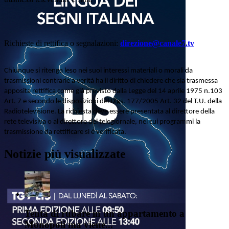
Richieste di rettifica o segnalazioni:
direzione@canale7.tv
Chiunque si ritenga leso nei suoi interessi materiali o morali da
trasmissioni contrarie a verità ha il diritto di chiedere che sia trasmessa
apposita rettifica come già previsto dalla Legge del 14 aprile 1975 n.103
Art. 7 e secondo le disposizioni del Dlgs. 177/2005 Art. 32 del T.U. della
Radiotelevisione. La richiesta deve essere presentata al direttore della
rete televisiva o al direttore del telegiornale, nei cui programmi la
trasmissione da rettificare si è verificata.
Notizie più visualizzate
Tenta di rubare in un appartamento a
Monopoli ma viene...