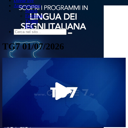
Dirette live
Area copertura
Search
Facebook
Twitter
RSS
TG7 01/07/2026
Play
Video