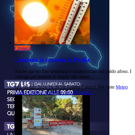
Cronaca
Continua la canicola in Puglia
Anche questo fine settimana è caratterizzato dal caldo afoso. I
consigli per limitare le insidie alla salute.
sab, 08 ago 2026 16:38
Di: Gianni Catucci
364 viste
Meteo
Puglia
Caldo-Torrido
Previsioni
Cronaca