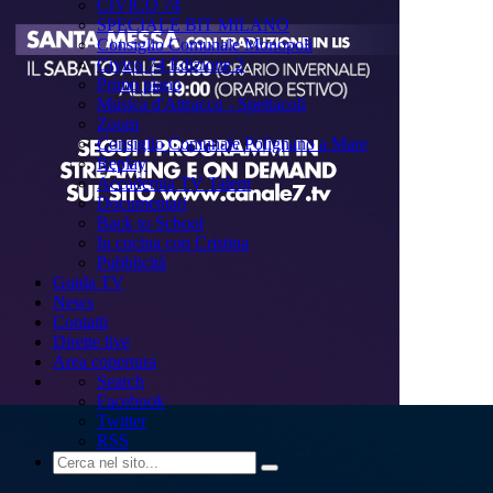
CIVICO 74
SPECIALE BIT MILANO
Consiglio Comunale Monopoli
Civico 74 Edizione 2
Primo piano
Musica d'Attracco - Spettacoli
Zoom
Consiglio Comunale Polignano a Mare
Replay
Accademia TV Talent
Documentari
Back to School
In cucina con Cristina
Pubblicità
Guida TV
News
Contatti
Dirette live
Area copertura
Search
Facebook
Twitter
RSS