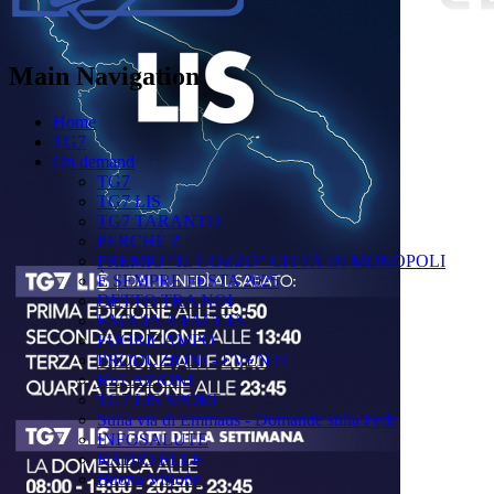
Main Navigation
Home
TG7
On demand
TG7
TG7 LIS
TG7 TARANTO
PERCHÉ ?
PREMIO "IL GOZZO" CITTÀ DI MONOPOLI
È SEMPRE FESTA 2025
DETTO TRA NOI
FACCIA A FACCIA
FUORICAMPO
PRODUZIONI - EVENTI
RELAZIONI
TG7 LIS SPORT
Sulla via di Emmaus - Domande sulla Fede
INFOSALUTE
RADIO ELLE
Buona Visione