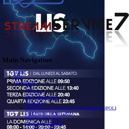
Main Navigation
Home
TG7
On demand
TG7
TG7 LIS
TG7 TARANTO
PERCHÉ ?
PREMIO "IL GOZZO" CITTÀ DI MONOPOLI
È SEMPRE FESTA 2025
DETTO TRA NOI
FACCIA A FACCIA
FUORICAMPO