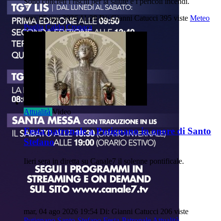
Sono concreti i rischi per la salute e i pericoli incendi.
mer, 05 ago 2026 11:28
Di: Gianni Catucci
395 viste
Meteo
Puglia
Caldo
Cronaca
Attualità
Video
Festa patronale a Putignano in onore di Santo
Stefano
Iieri sera in diretta su Canale7 il solenne pontificale.
mar, 04 ago 2026 19:54
Di: Gianni Catucci
206 viste
Putignano
Santo-Stefano
Festa-Patronale
Attualità