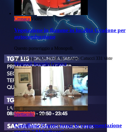
Cronaca
Video
Vegetazione in fiamme in località Gradone per
autocombustione
Questo pomeriggio a Monopoli.
mar, 04 ago 2026 19:40
Di: Gianni Catucci
331 viste
Monopoli
Incendio
Cronaca
Spettacolo
Video
Castellana Grotte: torna la rappresentazione
storica "Abbatissae"