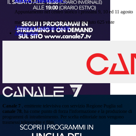
Appuntamento nel centro storico i prossimi 9, 10 ed 11 agosto
mar, 04 ago 2026 18:15
Di: Mino Spalluto
625 viste
Abbatissae
Castellana-Grotte
Altre notizie
Canale 7
, emittente televisiva con servizio Regione Puglia sul
canale 78
, ha come punto di forza l'informazione e la produzione di
programmi di intrattenimento. Per scelta editoriale non vengono
trasmessi televendite e film.