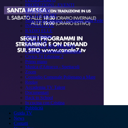
PRODUZIONI - EVENTI
RELAZIONI
TG7 LIS SPORT
Sulla via di Emmaus - Domande sulla Fede
INFOSALUTE
RADIO ELLE
Buona Visione
CIVICO 74
SPECIALE BIT MILANO
Consiglio Comunale Monopoli
Civico 74 Edizione 2
Primo piano
Musica d'Attracco - Spettacoli
Zoom
Consiglio Comunale Polignano a Mare
Replay
Accademia TV Talent
Documentari
Back to School
In cucina con Cristina
Pubblicità
Guida TV
News
Contatti