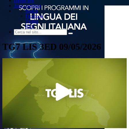
Dirette live
Area copertura
Search
Facebook
Twitter
RSS
TG7 LIS 3ED 09/05/2026
Play
Video