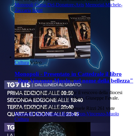
Monopoli
Corsa-Del-Donatore-Avis
Memorial-Michele-
Zaccaria
Sport
Cultura
Video
Monopoli - Presentato in Cattedrale il libro
"Don Vincenzo Muolo, nel nome della bellezza"
Presente all'appuntamento anche il vescovo della diocesi
Conversano - Monopoli, S.E. Mons. Giuseppe Favale.
mer, 05 ago 2026 18:46
Di: Samuele Rizzi
261 viste
Monopoli
Don-Mimmo-Belvito
Don-Vincenzo-Muolo
Cultura