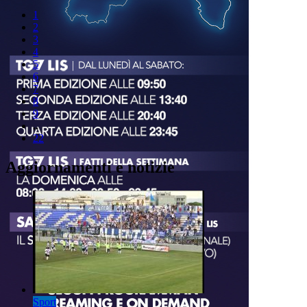
1
2
3
4
5
6
7
8
9
..
22
Aggiornamenti e notizie
Sport