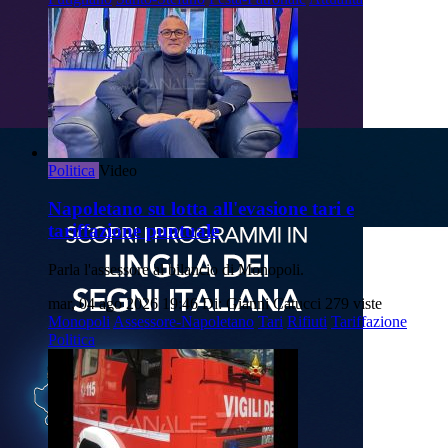
Politica
Video
Napoletano su lotta all'evasione tari e
tariffazione puntuale
Parla l'assessore al bilancio di Monopoli.
mar, 04 ago 2026 19:46
Di: Gianni Catucci
279 viste
Monopoli
Assessore-Napoletano
Tari
Rifiuti
Tariffazione
Politica