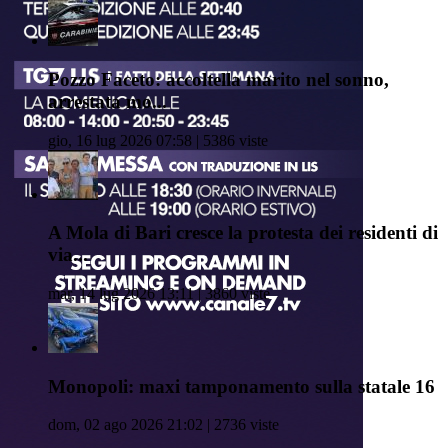
Pozzo Faceto: accoltella marito nel sonno,
arrestata mo...
gio, 16 lug 2026 07:58 | 5386 viste
A Mola di Bari cresce la protesta dei residenti di
via...
mar, 14 lug 2026 13:11 | 3860 viste
Monopoli: maxi tamponamento sulla statale 16
dom, 02 ago 2026 21:02 | 2736 viste