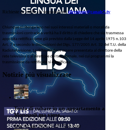
Richieste di rettifica o segnalazioni:
direzione@canale7.tv
Chiunque si ritenga leso nei suoi interessi materiali o morali da
trasmissioni contrarie a verità ha il diritto di chiedere che sia trasmessa
apposita rettifica come già previsto dalla Legge del 14 aprile 1975 n.103
Art. 7 e secondo le disposizioni del Dlgs. 177/2005 Art. 32 del T.U. della
Radiotelevisione. La richiesta deve essere presentata al direttore della
rete televisiva o al direttore del telegiornale, nei cui programmi la
trasmissione da rettificare si è verificata.
Notizie più visualizzate
Tenta di rubare in un appartamento a
Monopoli ma viene...
dom, 02 ago 2026 21:17 | 7253 viste