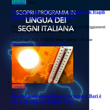
Attualità
Video
Monopoli: pacchi dono per famiglie più fragili
dall'associazione "Lilly Colucci"
L'iniziativa viene promossa a pochi giorni dai festeggiamenti
in onore di Maria Santissima della Madia
mer, 05 ago 2026 17:58
Di: Mino Spalluto
140 viste
Monopoli
Associazione-Lilly-Colucci
Cronaca
Il caldo insopportabile non dà tregua, Bari è
tra le 26 città con bollino rosso