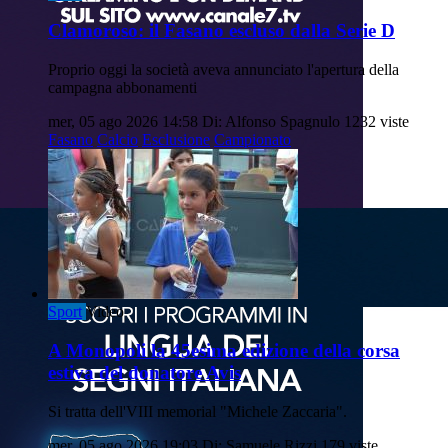
Clamoroso: il Fasano escluso dalla Serie D
Proprio oggi la società aveva annunciato l'apertura della
campagna abbonamenti
mer, 05 ago 2026 14:58
Di: Alfonso Spagnulo
1232 viste
Fasano
Calcio
Esclusione
Campionato
Sport
Video
A Monopoli la 45esima edizione della corsa
estiva del donatore Avis
Si tratta dell'VIII memorial "Michele Zaccaria".
mer, 05 ago 2026 19:03
Di: Samuele Rizzi
179 viste