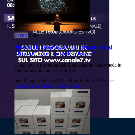
Eventi
Video
Monopoli: osservazioni astronomiche al
"Radar" con "Le stelle a teatro"
L'iniziativa è promossa dall’Associazione Andromeda in
collaborazione con Teatri di Bari
mer, 05 ago 2026 18:07
Di: Mino Spalluto
120 viste
Monopoli
Le-Stelle-Al-Teatro
Radar