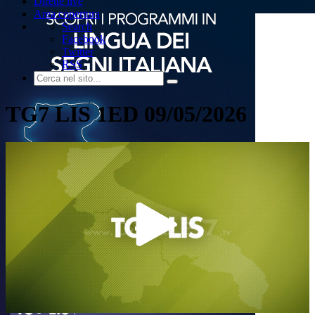
Dirette live
Area copertura
Search
Facebook
Twitter
RSS
TG7 LIS 1ED 09/05/2026
Play
Video