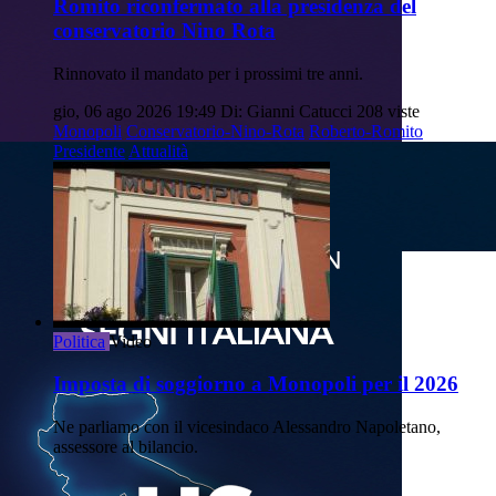
Romito riconfermato alla presidenza del
conservatorio Nino Rota
Rinnovato il mandato per i prossimi tre anni.
gio, 06 ago 2026 19:49
Di: Gianni Catucci
208 viste
Monopoli
Conservatorio-Nino-Rota
Roberto-Romito
Presidente
Attualità
Politica
Video
Imposta di soggiorno a Monopoli per il 2026
Ne parliamo con il vicesindaco Alessandro Napoletano,
assessore al bilancio.