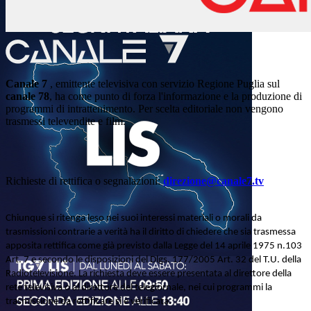
Canale 7
, emittente televisiva con servizio Regione Puglia sul
canale 78
, ha come punto di forza l'informazione e la produzione di
programmi di intrattenimento. Per scelta editoriale non vengono
trasmessi televendite e film.
Richieste di rettifica o segnalazioni:
direzione@canale7.tv
Chiunque si ritenga leso nei suoi interessi materiali o morali da
trasmissioni contrarie a verità ha il diritto di chiedere che sia trasmessa
apposita rettifica come già previsto dalla Legge del 14 aprile 1975 n.103
Art. 7 e secondo le disposizioni del Dlgs. 177/2005 Art. 32 del T.U. della
Radiotelevisione. La richiesta deve essere presentata al direttore della
rete televisiva o al direttore del telegiornale, nei cui programmi la
trasmissione da rettificare si è verificata.