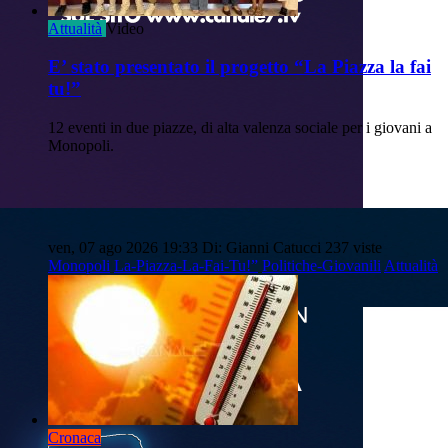
Attualità
Video
E’ stato presentato il progetto “La Piazza la fai
tu!”
12 eventi in due piazze, di alta valenza sociale per i giovani a
Monopoli.
ven, 07 ago 2026 19:33
Di: Gianni Catucci
237 viste
Monopoli
La-Piazza-La-Fai-Tu!”
Politiche-Giovanili
Attualità
Cronaca