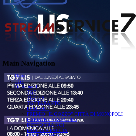
Main Navigation
Home
TG7
On demand
TG7
TG7 LIS
TG7 TARANTO
PERCHÉ ?
PREMIO "IL GOZZO" CITTÀ DI MONOPOLI
È SEMPRE FESTA 2025
DETTO TRA NOI
FACCIA A FACCIA
FUORICAMPO