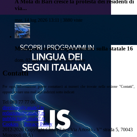
A Mola di Bari cresce la protesta dei residenti di
via...
mar, 14 lug 2026 13:11 | 3880 viste
Monopoli: maxi tamponamento sulla statale 16
dom, 02 ago 2026 21:02 | 2845 viste
Contatti
Per ogni informazione potete contattarci ai numeri che trovate nella sezione "Contatti",
oppure inviare una mail agli indirizzi sotto indicati
Tel 080 77 77 00
direzione@canale7.tv
redazione@canale7.tv
pubblicita@canale7.tv
Cookies
Privacy Policy
2012-2026 Copyright Canale7.tv - Via Ariosto - V° strada 5, 70043
Monopoli (BA)