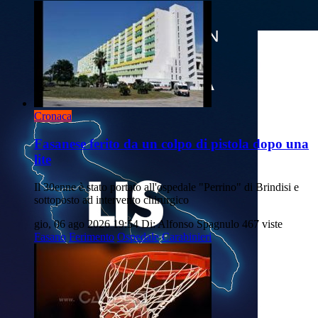
Cronaca
Fasanese ferito da un colpo di pistola dopo una
lite
Il 30enne è stato portato all'ospedale "Perrino" di Brindisi e
sottoposto ad intervento chirurgico
gio, 06 ago 2026 19:54
Di: Alfonso Spagnulo
467 viste
Fasano
Ferimento
Ospedale
Carabinieri