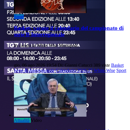
Sport
Basket: varato il calendario del campionato di
serie B Interregionale
In campo la White Wise Monopoli.
gio, 06 ago 2026 19:54
Di: Gianni Catucci
389 viste
Basket
Serie-B-Interregionale
Calendario-2026-27
White-Wise
Sport
Attualità
Video