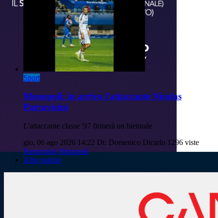
Sport
Monopoli: in arrivo l'attaccante Nicolas
Parravicini
L'attaccante classe '97 firmerà un biennale
gio, 06 ago 2026 14:22
Di: Domenico Dicarlo
1296 viste
Parravicini
Monopoli
Altre notizie