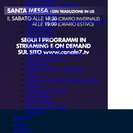
PRODUZIONI - EVENTI
RELAZIONI
TG7 LIS SPORT
Sulla via di Emmaus - Domande sulla Fede
INFOSALUTE
RADIO ELLE
Buona Visione
CIVICO 74
SPECIALE BIT MILANO
Consiglio Comunale Monopoli
Civico 74 Edizione 2
Primo piano
Musica d'Attracco - Spettacoli
Zoom
Consiglio Comunale Polignano a Mare
Replay
Accademia TV Talent
Documentari
Back to School
In cucina con Cristina
Pubblicità
Guida TV
News
Contatti