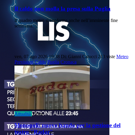
Il caldo non molla la presa sulla Puglia
Il quadro meteo si conferma anche nell’imminente fine
settimana.
ven, 07 ago 2026 19:38
Di: Gianni Catucci
213 viste
Meteo
Previsioni
Caldo
Puglia
Cronaca
Attualità
Video
Monopoli: nuovo bando per la gestione del
teatro "Radar"