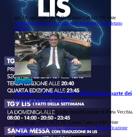
gio, 06 ago 2026 19:41
Di: Gianni Catucci
795 viste
Monopoli
Imposta-Di-Soggiorno
Assessore-Napoletano
Politica
Attualità
Video
Annese: " A giorni la fine della prima parte dei
lavori a Porta Vecchia"
Il sindaco di Monopoli sulla riqualificazione di Porta Vecchia.
gio, 06 ago 2026 19:37
Di: Gianni Catucci
1361 viste
Monopoli
Porta-Vecchia
Sindaco-Annese
Riqualificazione
Attualità