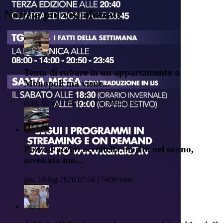
Notizie più visualizzate
Tenta di rubare in un appartamento a
Monopoli ma viene...
dom, 02 ago 2026 21:17 | 7644 viste
Pozzo Faceto: accoltella marito nel sonno,
arrestata mo...
gio, 16 lug 2026 07:58 | 5409 viste