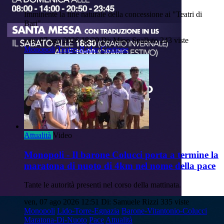
Imminente la fine naturale della concessione ai "Teatri di
Bari"
ven, 07 ago 2026 18:30
Di: Mino Spalluto
243 viste
Monopoli
Teatro-Radar
Gestione
Attualità
Video
Monopoli - Il barone Colucci porta a termine la
maratona di nuoto di 4km nel nome della pace
Tante le autorità presenti nel corso della mattinata.
ven, 07 ago 2026 12:51
Di: Samuele Rizzi
335 viste
Monopoli
Lido-Torre-Egnazia
Barone-Vitantonio-Colucci
Maratona-Di-Nuoto
Pace
Attualità