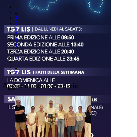
1
..
4
5
6
7
8
9
10
11
12
..
22
Aggiornamenti e notizie