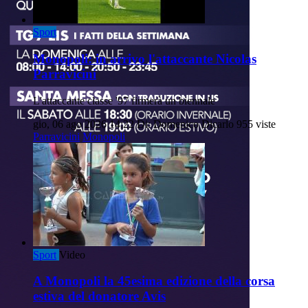
Sport
Monopoli: in arrivo l'attaccante Nicolas
Parravicini
L'attaccante classe '97 firmerà un biennale
gio, 06 ago 2026 14:22
Di: Domenico Dicarlo
955 viste
Parravicini
Monopoli
Sport
Video
A Monopoli la 45esima edizione della corsa
estiva del donatore Avis