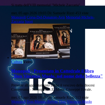
Si tratta dell'VIII memorial "Michele Zaccaria".
mer, 05 ago 2026 19:03
Di: Samuele Rizzi
453 viste
Monopoli
Corsa-Del-Donatore-Avis
Memorial-Michele-
Zaccaria
Sport
Cultura
Video
Monopoli - Presentato in Cattedrale il libro
"Don Vincenzo Muolo, nel nome della bellezza"
Presente all'appuntamento anche il vescovo della diocesi
Conversano - Monopoli, S.E. Mons. Giuseppe Favale.
mer, 05 ago 2026 18:46
Di: Samuele Rizzi
513 viste
Monopoli
Don-Mimmo-Belvito
Don-Vincenzo-Muolo