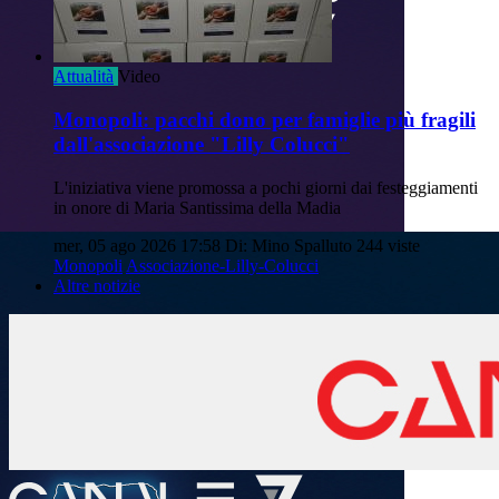
Attualità
Video
Monopoli: pacchi dono per famiglie più fragili
dall'associazione "Lilly Colucci"
L'iniziativa viene promossa a pochi giorni dai festeggiamenti
in onore di Maria Santissima della Madia
mer, 05 ago 2026 17:58
Di: Mino Spalluto
244 viste
Monopoli
Associazione-Lilly-Colucci
Altre notizie