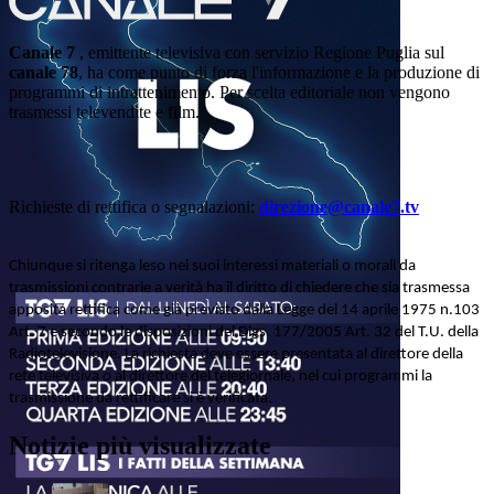
Canale 7
, emittente televisiva con servizio Regione Puglia sul
canale 78
, ha come punto di forza l'informazione e la produzione di
programmi di intrattenimento. Per scelta editoriale non vengono
trasmessi televendite e film.
Richieste di rettifica o segnalazioni:
direzione@canale7.tv
Chiunque si ritenga leso nei suoi interessi materiali o morali da
trasmissioni contrarie a verità ha il diritto di chiedere che sia trasmessa
apposita rettifica come già previsto dalla Legge del 14 aprile 1975 n.103
Art. 7 e secondo le disposizioni del Dlgs. 177/2005 Art. 32 del T.U. della
Radiotelevisione. La richiesta deve essere presentata al direttore della
rete televisiva o al direttore del telegiornale, nei cui programmi la
trasmissione da rettificare si è verificata.
Notizie più visualizzate