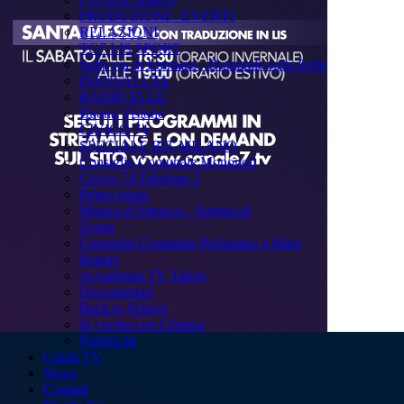
PRODUZIONI - EVENTI
RELAZIONI
TG7 LIS SPORT
Sulla via di Emmaus - Domande sulla Fede
INFOSALUTE
RADIO ELLE
Buona Visione
CIVICO 74
SPECIALE BIT MILANO
Consiglio Comunale Monopoli
Civico 74 Edizione 2
Primo piano
Musica d'Attracco - Spettacoli
Zoom
Consiglio Comunale Polignano a Mare
Replay
Accademia TV Talent
Documentari
Back to School
In cucina con Cristina
Pubblicità
Guida TV
News
Contatti