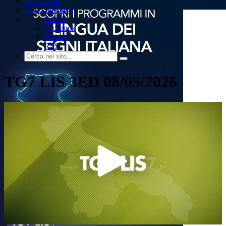
Dirette live
Area copertura
Search
Facebook
Twitter
RSS
TG7 LIS 3ED 08/05/2026
Play
Video