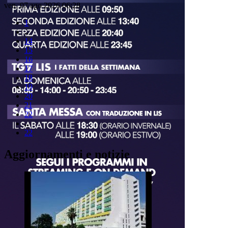
ven, 07 ago 2026 06:28
1
..
14
15
16
17
18
19
20
21
22
..
22
Aggiornamenti e notizie