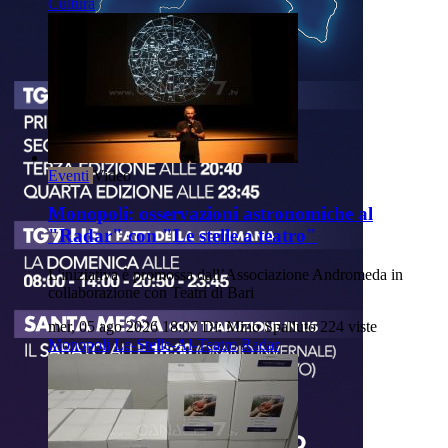
Cultura
Eventi
Video
Monopoli: osservazioni astronomiche al
"Radar" con "Le stelle a teatro"
L'iniziativa è promossa dall’Associazione Andromeda in
collaborazione con Teatri di Bari
mer, 05 ago 2026 18:07
Di: Mino Spalluto
224 viste
Monopoli
Le-Stelle-Al-Teatro
Radar