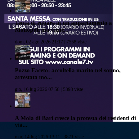
Tenta di rubare in un appartamento a
Monopoli ma viene...
dom, 02 ago 2026 21:17 | 7558 viste
Pozzo Faceto: accoltella marito nel sonno,
arrestata mo...
gio, 16 lug 2026 07:58 | 5398 viste
A Mola di Bari cresce la protesta dei residenti di
via...
mar, 14 lug 2026 13:11 | 3871 viste