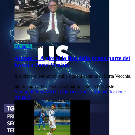
Attualità
Video
Annese: " A giorni la fine della prima parte dei
lavori a Porta Vecchia"
Il sindaco di Monopoli sulla riqualificazione di Porta Vecchia.
gio, 06 ago 2026 19:37
Di: Gianni Catucci
845 viste
Monopoli
Porta-Vecchia
Sindaco-Annese
Riqualificazione
Attualità