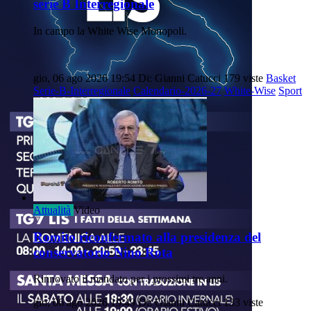
serie B Interregionale
In campo la White Wise Monopoli.
gio, 06 ago 2026 19:54
Di: Gianni Catucci
179 viste
Basket
Serie-B-Interregionale
Calendario-2026-27
White-Wise
Sport
Attualità
Video
Romito riconfermato alla presidenza del
conservatorio Nino Rota
Rinnovato il mandato per i prossimi tre anni.
gio, 06 ago 2026 19:49
Di: Gianni Catucci
133 viste