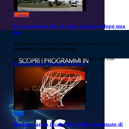
Cronaca
Fasanese ferito da un colpo di pistola dopo una
lite
Il 30enne è stato portato all'ospedale "Perrino" di Brindisi e
sottoposto ad intervento chirurgico
gio, 06 ago 2026 19:54
Di: Alfonso Spagnulo
356 viste
Fasano
Ferimento
Ospedale
Carabinieri
Sport
Basket: varato il calendario del campionato di