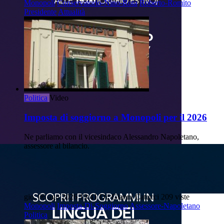
Monopoli
Conservatorio-Nino-Rota
Roberto-Romito
Presidente
Attualità
Politica
Video
Imposta di soggiorno a Monopoli per il 2026
Ne parliamo con il vicesindaco Alessandro Napoletano,
assessore al bilancio.
gio, 06 ago 2026 19:41
Di: Gianni Catucci
209 viste
Monopoli
Imposta-Di-Soggiorno
Assessore-Napoletano
Politica