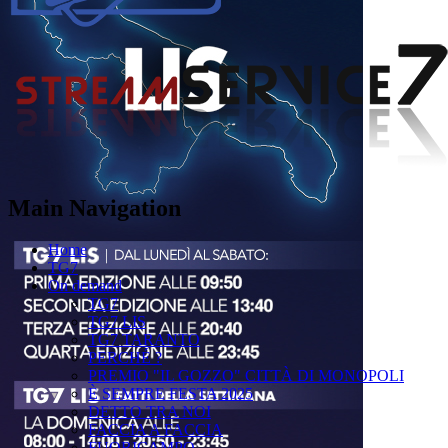
Main Navigation
Home
TG7
On demand
TG7
TG7 LIS
TG7 TARANTO
PERCHÉ ?
PREMIO "IL GOZZO" CITTÀ DI MONOPOLI
È SEMPRE FESTA 2025
DETTO TRA NOI
FACCIA A FACCIA
FUORICAMPO