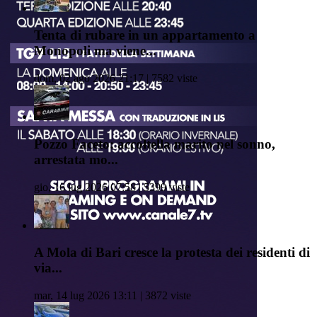
Tenta di rubare in un appartamento a
Monopoli ma viene...
dom, 02 ago 2026 21:17 | 7582 viste
Pozzo Faceto: accoltella marito nel sonno,
arrestata mo...
gio, 16 lug 2026 07:58 | 5399 viste
A Mola di Bari cresce la protesta dei residenti di
via...
mar, 14 lug 2026 13:11 | 3872 viste