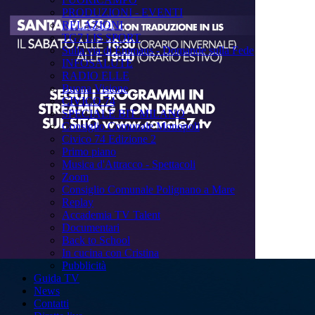
PRODUZIONI - EVENTI
RELAZIONI
TG7 LIS SPORT
Sulla via di Emmaus - Domande sulla Fede
INFOSALUTE
RADIO ELLE
Buona Visione
CIVICO 74
SPECIALE BIT MILANO
Consiglio Comunale Monopoli
Civico 74 Edizione 2
Primo piano
Musica d'Attracco - Spettacoli
Zoom
Consiglio Comunale Polignano a Mare
Replay
Accademia TV Talent
Documentari
Back to School
In cucina con Cristina
Pubblicità
Guida TV
News
Contatti