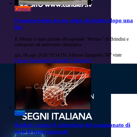
Cronaca
Fasanese ferito da un colpo di pistola dopo una
lite
Il 30enne è stato portato all'ospedale "Perrino" di Brindisi e
sottoposto ad intervento chirurgico
gio, 06 ago 2026 19:54
Di: Alfonso Spagnulo
387 viste
Fasano
Ferimento
Ospedale
Carabinieri
Sport
Basket: varato il calendario del campionato di
serie B Interregionale