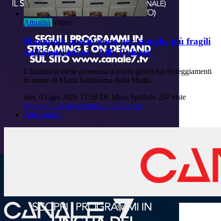
Attualità
Video
Monopoli: pacchi dono per famiglie più fragili
dall'associazione "Lilly Colucci"
L'iniziativa viene promossa a pochi giorni dai festeggiamenti
in onore di Maria Santissima della Madia
mer, 05 ago 2026 17:58
Di: Mino Spalluto
257 viste
Monopoli
Associazione-Lilly-Colucci
Altre notizie