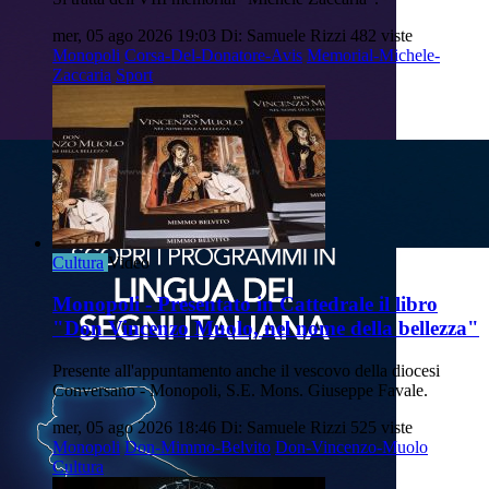
mer, 05 ago 2026 19:03
Di: Samuele Rizzi
482 viste
Monopoli
Corsa-Del-Donatore-Avis
Memorial-Michele-
Zaccaria
Sport
Cultura
Video
Monopoli - Presentato in Cattedrale il libro
"Don Vincenzo Muolo, nel nome della bellezza"
Presente all'appuntamento anche il vescovo della diocesi
Conversano - Monopoli, S.E. Mons. Giuseppe Favale.
mer, 05 ago 2026 18:46
Di: Samuele Rizzi
525 viste
Monopoli
Don-Mimmo-Belvito
Don-Vincenzo-Muolo
Cultura