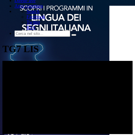
Dirette live
Area copertura
Search
Facebook
Twitter
RSS
TG7 LIS