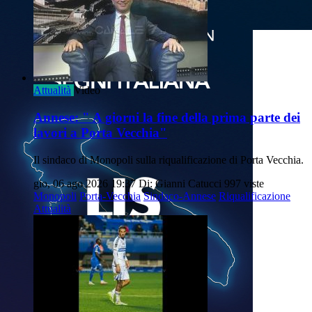
Attualità
Video
Annese: " A giorni la fine della prima parte dei
lavori a Porta Vecchia"
Il sindaco di Monopoli sulla riqualificazione di Porta Vecchia.
gio, 06 ago 2026 19:37
Di: Gianni Catucci
997 viste
Monopoli
Porta-Vecchia
Sindaco-Annese
Riqualificazione
Attualità