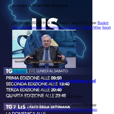
In campo la White Wise Monopoli.
gio, 06 ago 2026 19:54
Di: Gianni Catucci
225 viste
Basket
Serie-B-Interregionale
Calendario-2026-27
White-Wise
Sport
Attualità
Video
Romito riconfermato alla presidenza del
conservatorio Nino Rota
Rinnovato il mandato per i prossimi tre anni.
gio, 06 ago 2026 19:49
Di: Gianni Catucci
150 viste
Monopoli
Conservatorio-Nino-Rota
Roberto-Romito