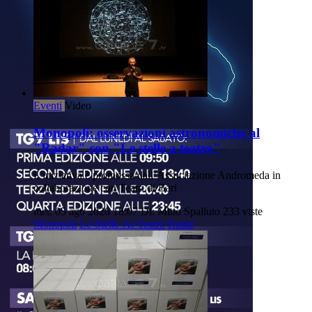
Eventi
Video
Monopoli: osservazioni astronomiche al
"Radar" con "Le stelle a teatro"
L'iniziativa è promossa dall’Associazione Andromeda in
collaborazione con Teatri di Bari
mer, 05 ago 2026 18:07
Di: Mino Spalluto
233 viste
Monopoli
Le-Stelle-Al-Teatro
Radar