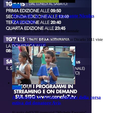
Sport
Monopoli: in arrivo l'attaccante Nicolas
Parravicini
L'attaccante classe '97 firmerà un biennale
gio, 06 ago 2026 14:22
Di: Domenico Dicarlo
1011 viste
Parravicini
Monopoli
Sport
Video
A Monopoli la 45esima edizione della corsa
estiva del donatore Avis
Si tratta dell'VIII memorial "Michele Zaccaria".