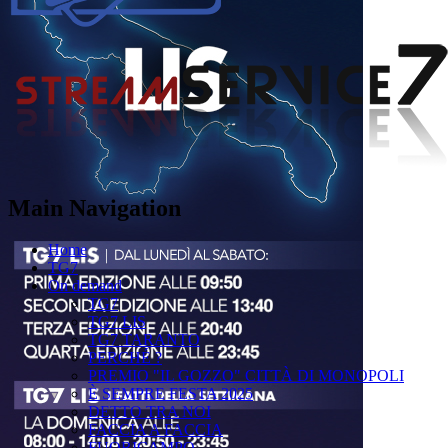
Main Navigation
Home
TG7
On demand
TG7
TG7 LIS
TG7 TARANTO
PERCHÉ ?
PREMIO "IL GOZZO" CITTÀ DI MONOPOLI
È SEMPRE FESTA 2025
DETTO TRA NOI
FACCIA A FACCIA
FUORICAMPO