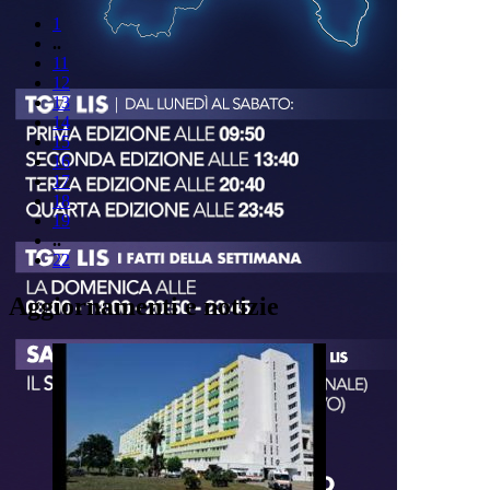
1
..
11
12
13
14
15
16
17
18
19
..
22
Aggiornamenti e notizie