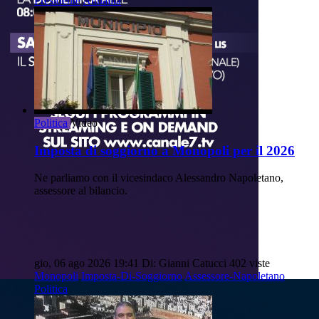
Presidente
Attualità
Politica
Video
Imposta di soggiorno a Monopoli per il 2026
Ne parliamo con il vicesindaco Alessandro Napoletano,
assessore al bilancio.
gio, 06 ago 2026 19:41
Di: Gianni Catucci
402 viste
Monopoli
Imposta-Di-Soggiorno
Assessore-Napoletano
Politica