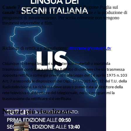
Canale 7
, emittente televisiva con servizio Regione Puglia sul
canale 78
, ha come punto di forza l'informazione e la produzione di
programmi di intrattenimento. Per scelta editoriale non vengono
trasmessi televendite e film.
Richieste di rettifica o segnalazioni:
direzione@canale7.tv
Chiunque si ritenga leso nei suoi interessi materiali o morali da
trasmissioni contrarie a verità ha il diritto di chiedere che sia trasmessa
apposita rettifica come già previsto dalla Legge del 14 aprile 1975 n.103
Art. 7 e secondo le disposizioni del Dlgs. 177/2005 Art. 32 del T.U. della
Radiotelevisione. La richiesta deve essere presentata al direttore della
rete televisiva o al direttore del telegiornale, nei cui programmi la
trasmissione da rettificare si è verificata.
Notizie più visualizzate