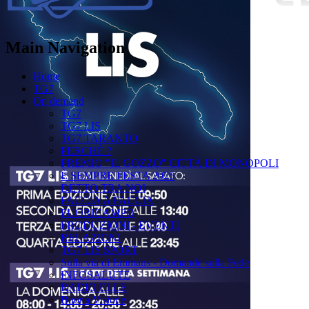
Main Navigation
Home
TG7
On demand
TG7
TG7 LIS
TG7 TARANTO
PERCHÉ ?
PREMIO "IL GOZZO" CITTÀ DI MONOPOLI
È SEMPRE FESTA 2025
DETTO TRA NOI
FACCIA A FACCIA
FUORICAMPO
PRODUZIONI - EVENTI
RELAZIONI
TG7 LIS SPORT
Sulla via di Emmaus - Domande sulla Fede
INFOSALUTE
RADIO ELLE
Buona Visione