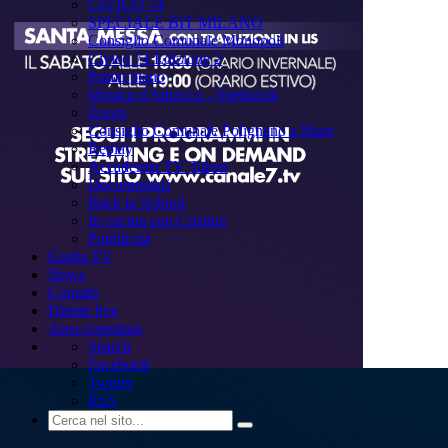
CIVICO 74
SPECIALE BIT MILANO
Consiglio Comunale Monopoli
Civico 74 Edizione 2
Primo piano
Musica d'Attracco - Spettacoli
Zoom
Consiglio Comunale Polignano a Mare
Replay
Accademia TV Talent
Documentari
Back to School
In cucina con Cristina
Pubblicità
Guida TV
News
Contatti
Dirette live
Area copertura
Search
Facebook
Twitter
RSS