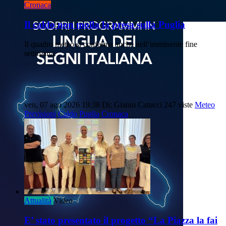
Cronaca
Il caldo non molla la presa sulla Puglia
Il quadro meteo si conferma anche nell’imminente fine
settimana.
ven, 07 ago 2026 19:38
Di: Gianni Catucci
247 viste
Meteo
Previsioni
Caldo
Puglia
Cronaca
Attualità
Video
E’ stato presentato il progetto “La Piazza la fai