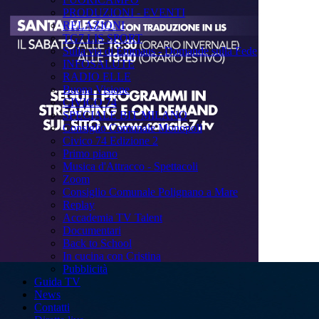
PRODUZIONI - EVENTI
RELAZIONI
TG7 LIS SPORT
Sulla via di Emmaus - Domande sulla Fede
INFOSALUTE
RADIO ELLE
Buona Visione
CIVICO 74
SPECIALE BIT MILANO
Consiglio Comunale Monopoli
Civico 74 Edizione 2
Primo piano
Musica d'Attracco - Spettacoli
Zoom
Consiglio Comunale Polignano a Mare
Replay
Accademia TV Talent
Documentari
Back to School
In cucina con Cristina
Pubblicità
Guida TV
News
Contatti