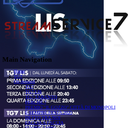
Main Navigation
Home
TG7
On demand
TG7
TG7 LIS
TG7 TARANTO
PERCHÉ ?
PREMIO "IL GOZZO" CITTÀ DI MONOPOLI
È SEMPRE FESTA 2025
DETTO TRA NOI
FACCIA A FACCIA
FUORICAMPO