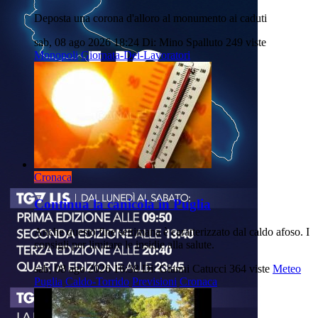
Deposta una corona d'alloro al monumento ai caduti
sab, 08 ago 2026 18:24
Di: Mino Spalluto
249 viste
Monopoli
Giornata-Dei-Lavoratori
Cronaca
Continua la canicola in Puglia
Anche questo fine settimana è caratterizzato dal caldo afoso. I
consigli per limitare le insidie alla salute.
sab, 08 ago 2026 16:38
Di: Gianni Catucci
364 viste
Meteo
Puglia
Caldo-Torrido
Previsioni
Cronaca