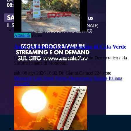
Attualità
Video
Aspre polemiche per il passaggio di Cala Verde
La questione è stata attenzionata dal Partito Democratico e da
Sinistra Italiana di Monopoli.
sab, 08 ago 2026 16:32
Di: Gianni Catucci
224 viste
Monopoli
Cala-Verde
Partito-Democratico
Sinistra-Italiana
Attualità