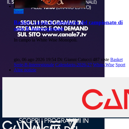
Sport
Basket: varato il calendario del campionato di
serie B Interregionale
In campo la White Wise Monopoli.
gio, 06 ago 2026 19:54
Di: Gianni Catucci
487 viste
Basket
Serie-B-Interregionale
Calendario-2026-27
White-Wise
Sport
Altre notizie