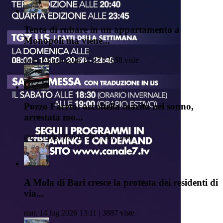
Tenta di rubare in un appartamento a
Monopoli ma viene...
dom, 02 ago 2026 21:17 | 7658 viste
Pozzo Faceto: accoltella marito nel sonno,
arrestata mo...
gio, 16 lug 2026 07:58 | 5487 viste
A Mola di Bari cresce la protesta dei residenti di
via...
mar, 14 lug 2026 13:11 | 3887 viste