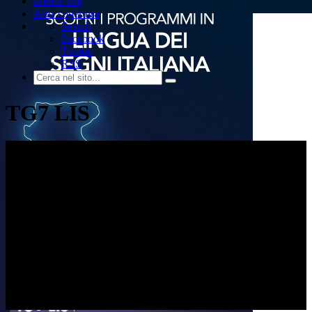
Dirette live
Area copertura
Search
Facebook
Twitter
RSS
TG7 LIS