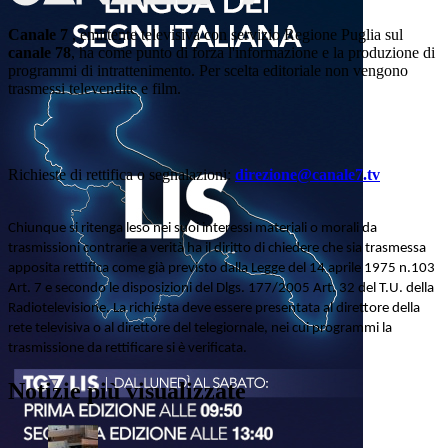
Canale 7
, emittente televisiva con servizio Regione Puglia sul
canale 78
, ha come punto di forza l'informazione e la produzione di
programmi di intrattenimento. Per scelta editoriale non vengono
trasmessi televendite e film.
Richieste di rettifica o segnalazioni:
direzione@canale7.tv
Chiunque si ritenga leso nei suoi interessi materiali o morali da
trasmissioni contrarie a verità ha il diritto di chiedere che sia trasmessa
apposita rettifica come già previsto dalla Legge del 14 aprile 1975 n.103
Art. 7 e secondo le disposizioni del Dlgs. 177/2005 Art. 32 del T.U. della
Radiotelevisione. La richiesta deve essere presentata al direttore della
rete televisiva o al direttore del telegiornale, nei cui programmi la
trasmissione da rettificare si è verificata.
Notizie più visualizzate