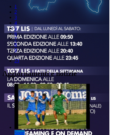
1
2
3
4
5
6
7
8
9
..
23
Aggiornamenti e notizie
Sport