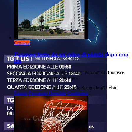
Cronaca
Fasanese ferito da un colpo di pistola dopo una
lite
Il 30enne è stato portato all'ospedale "Perrino" di Brindisi e
sottoposto ad intervento chirurgico
gio, 06 ago 2026 19:54
Di: Alfonso Spagnulo
491 viste
Fasano
Ferimento
Ospedale
Carabinieri