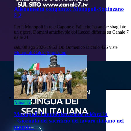
Allenamento congiunto: Monopoli-Squinzano
2-2
Per il Monopoli in rete Capone e Fall, che ha anche sbagliato
un rigore. Domani amichevole col Lecce: differita su Canale 7
dalle 21
sab, 08 ago 2026 19:53
Di: Domenico Dicarlo
425 viste
Monopoli-Calcio
Squinzano
Attualità
Video
Monopoli: l'amministrazione celebra la
"Giornata del sacrificio del lavoro italiano nel
mondo"