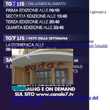
tu!”
12 eventi in due piazze, di alta valenza sociale per i giovani a
Monopoli.
ven, 07 ago 2026 19:33
Di: Gianni Catucci
294 viste
Monopoli
La-Piazza-La-Fai-Tu!”
Politiche-Giovanili
Attualità
Attualità
Video
Monopoli: nuovo bando per la gestione del
teatro "Radar"