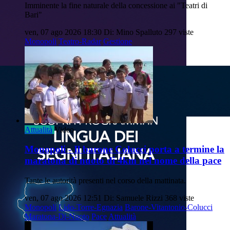
Imminente la fine naturale della concessione ai "Teatri di
Bari"
ven, 07 ago 2026 18:30
Di: Mino Spalluto
297 viste
Monopoli
Teatro-Radar
Gestione
Attualità
Video
Monopoli - Il barone Colucci porta a termine la
maratona di nuoto di 4km nel nome della pace
Tante le autorità presenti nel corso della mattinata.
ven, 07 ago 2026 12:51
Di: Samuele Rizzi
368 viste
Monopoli
Lido-Torre-Egnazia
Barone-Vitantonio-Colucci
Maratona-Di-Nuoto
Pace
Attualità