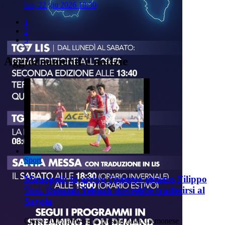
lun, 22 giu 2026 18:30
1
2
3
Aggiornamenti e notizie
Sport
Monopoli: in arrivo l'esterno sinistro Filippo
Tosi. Domani Yeboah dovrebbe trasferirsi al
Savoia
Classe 2005, arriverà in prestito dalla Cremonese