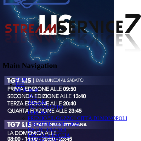
Main Navigation
Home
TG7
On demand
TG7
TG7 LIS
TG7 TARANTO
PERCHÉ ?
PREMIO "IL GOZZO" CITTÀ DI MONOPOLI
È SEMPRE FESTA 2025
DETTO TRA NOI
FACCIA A FACCIA
FUORICAMPO