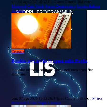
sab, 08 ago 2026 16:32
Di: Gianni Catucci
304 viste
Monopoli
Cala-Verde
Partito-Democratico
Sinistra-Italiana
Attualità
Cronaca
Il caldo non molla la presa sulla Puglia
Il quadro meteo si conferma anche nell’imminente fine
settimana.
ven, 07 ago 2026 19:38
Di: Gianni Catucci
263 viste
Meteo
Previsioni
Caldo
Puglia
Cronaca