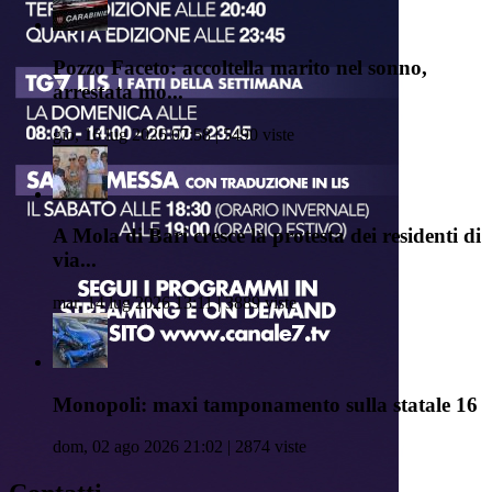
Pozzo Faceto: accoltella marito nel sonno,
arrestata mo...
gio, 16 lug 2026 07:58 | 5490 viste
A Mola di Bari cresce la protesta dei residenti di
via...
mar, 14 lug 2026 13:11 | 3889 viste
Monopoli: maxi tamponamento sulla statale 16
dom, 02 ago 2026 21:02 | 2874 viste