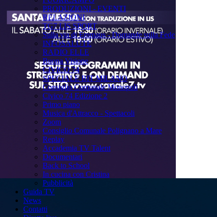
PRODUZIONI - EVENTI
RELAZIONI
TG7 LIS SPORT
Sulla via di Emmaus - Domande sulla Fede
INFOSALUTE
RADIO ELLE
Buona Visione
CIVICO 74
SPECIALE BIT MILANO
Consiglio Comunale Monopoli
Civico 74 Edizione 2
Primo piano
Musica d'Attracco - Spettacoli
Zoom
Consiglio Comunale Polignano a Mare
Replay
Accademia TV Talent
Documentari
Back to School
In cucina con Cristina
Pubblicità
Guida TV
News
Contatti