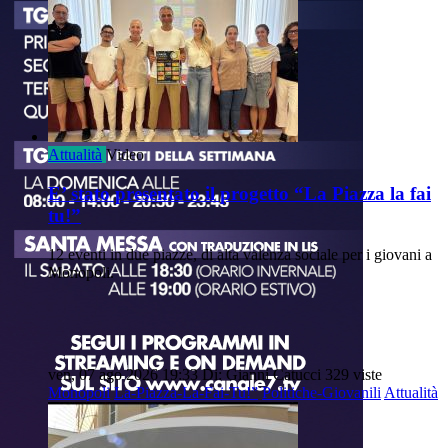
Attualità
Video
E’ stato presentato il progetto “La Piazza la fai
tu!”
12 eventi in due piazze, di alta valenza sociale per i giovani a
Monopoli.
ven, 07 ago 2026 19:33
Di: Gianni Catucci
329 viste
Monopoli
La-Piazza-La-Fai-Tu!”
Politiche-Giovanili
Attualità