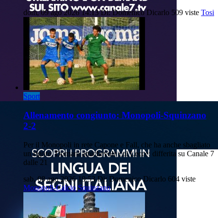
dom, 09 ago 2026 14:13
Di: Domenico Dicarlo
509 viste
Tosi
Sport
Allenamento congiunto: Monopoli-Squinzano
2-2
Per il Monopoli in rete Capone e Fall, che ha anche sbagliato
un rigore. Domani amichevole col Lecce: differita su Canale 7
dalle 21
sab, 08 ago 2026 19:53
Di: Domenico Dicarlo
604 viste
Monopoli-Calcio
Squinzano