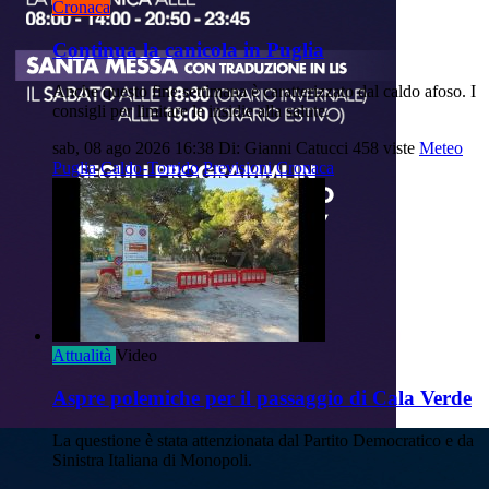
Cronaca
Continua la canicola in Puglia
Anche questo fine settimana è caratterizzato dal caldo afoso. I
consigli per limitare le insidie alla salute.
sab, 08 ago 2026 16:38
Di: Gianni Catucci
458 viste
Meteo
Puglia
Caldo-Torrido
Previsioni
Cronaca
Attualità
Video
Aspre polemiche per il passaggio di Cala Verde
La questione è stata attenzionata dal Partito Democratico e da
Sinistra Italiana di Monopoli.