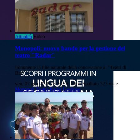
Attualità
Video
Monopoli: nuovo bando per la gestione del
teatro "Radar"
Imminente la fine naturale della concessione ai "Teatri di
Bari"
ven, 07 ago 2026 18:30
Di: Mino Spalluto
323 viste
Monopoli
Teatro-Radar
Gestione