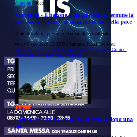
Attualità
Video
Monopoli - Il barone Colucci porta a termine la
maratona di nuoto di 4km nel nome della pace
Tante le autorità presenti nel corso della mattinata.
ven, 07 ago 2026 12:51
Di: Samuele Rizzi
384 viste
Monopoli
Lido-Torre-Egnazia
Barone-Vitantonio-Colucci
Maratona-Di-Nuoto
Pace
Attualità
Cronaca
Fasanese ferito da un colpo di pistola dopo una
lite