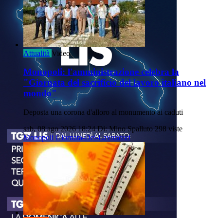
Attualità
Video
Monopoli: l'amministrazione celebra la
"Giornata del sacrificio del lavoro italiano nel
mondo"
Deposta una corona d'alloro al monumento ai caduti
sab, 08 ago 2026 18:24
Di: Mino Spalluto
298 viste
Monopoli
Giornata-Dei-Lavoratori