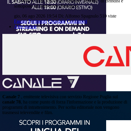
Il 30enne è stato portato all'ospedale "Perrino" di Brindisi e
sottoposto ad intervento chirurgico
gio, 06 ago 2026 19:54
Di: Alfonso Spagnulo
510 viste
Fasano
Ferimento
Ospedale
Carabinieri
Altre notizie
Canale 7
, emittente televisiva con servizio Regione Puglia sul
canale 78
, ha come punto di forza l'informazione e la produzione di
programmi di intrattenimento. Per scelta editoriale non vengono
trasmessi televendite e film.