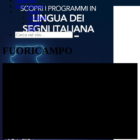
Dirette live
Area copertura
Search
Facebook
Twitter
RSS
FUORICAMPO