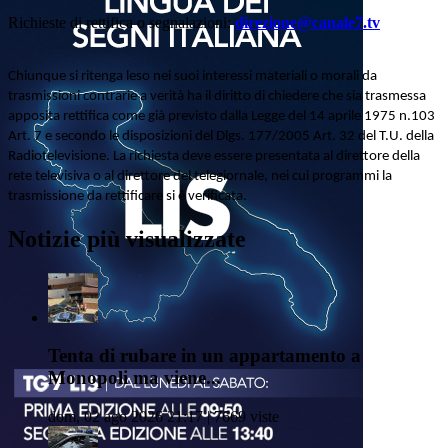
Richieste di rettifica o segnalazioni:
direzione@canale7.tv
Chiunque si ritenga leso nei suoi interessi materiali o morali da
trasmissioni contrarie a verità ha il diritto di chiedere che sia trasmessa
apposita rettifica come già previsto dalla Legge del 14 aprile 1975 n.103
Art. 7 e secondo le disposizioni del Dlgs. 177/2005 Art. 32 del T.U. della
Radiotelevisione. La richiesta deve essere presentata al direttore della
rete televisiva o al direttore del telegiornale, nei cui programmi la
trasmissione da rettificare si è verificata.
Notizie più visualizzate
Tenta di rubare in un appartamento a
Monopoli ma viene...
dom, 02 ago 2026 21:17 | 7669 viste