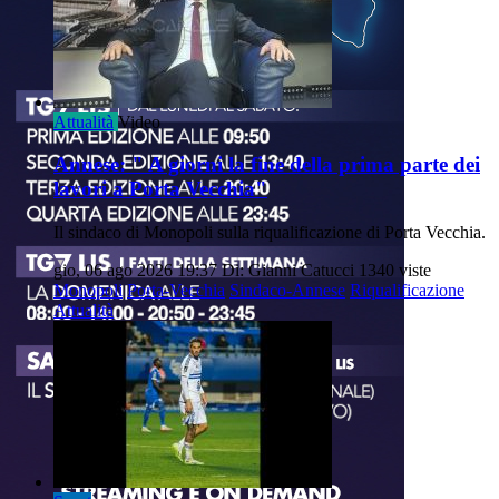
Attualità
Video
Annese: " A giorni la fine della prima parte dei
lavori a Porta Vecchia"
Il sindaco di Monopoli sulla riqualificazione di Porta Vecchia.
gio, 06 ago 2026 19:37
Di: Gianni Catucci
1340 viste
Monopoli
Porta-Vecchia
Sindaco-Annese
Riqualificazione
Attualità