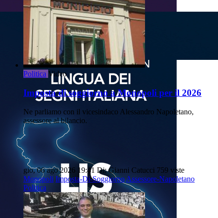
Politica
Video
Imposta di soggiorno a Monopoli per il 2026
Ne parliamo con il vicesindaco Alessandro Napoletano,
assessore al bilancio.
gio, 06 ago 2026 19:41
Di: Gianni Catucci
759 viste
Monopoli
Imposta-Di-Soggiorno
Assessore-Napoletano
Politica