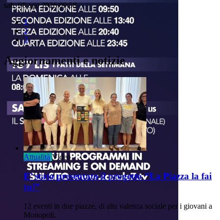
sab, 08 ago 2026 09:58
1
2
3
Aggiornamenti e notizie
Attualità
Video
E’ stato presentato il progetto “La Piazza la fai
tu!”
12 eventi in due piazze, di alta valenza sociale per i giovani a
Monopoli.