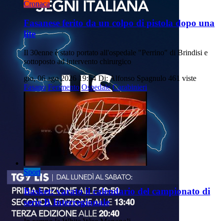
Cronaca
Fasanese ferito da un colpo di pistola dopo una
lite
Il 30enne è stato portato all'ospedale "Perrino" di Brindisi e
sottoposto ad intervento chirurgico
gio, 06 ago 2026 19:54
Di: Alfonso Spagnulo
461 viste
Fasano
Ferimento
Ospedale
Carabinieri
Sport
Basket: varato il calendario del campionato di
serie B Interregionale