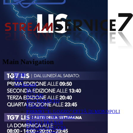
Main Navigation
Home
TG7
On demand
TG7
TG7 LIS
TG7 TARANTO
PERCHÉ ?
PREMIO "IL GOZZO" CITTÀ DI MONOPOLI
È SEMPRE FESTA 2025
DETTO TRA NOI
FACCIA A FACCIA
FUORICAMPO