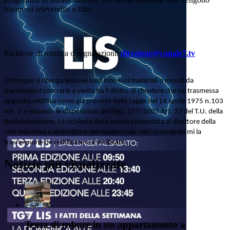
trasmessi televendite e film.
Richieste di rettifica o segnalazioni:
direzione@canale7.tv
Chiunque si ritenga leso nei suoi interessi materiali o morali da
trasmissioni contrarie a verità ha il diritto di chiedere che sia trasmessa
apposita rettifica come già previsto dalla Legge del 14 aprile 1975 n.103
Art. 7 e secondo le disposizioni del Dlgs. 177/2005 Art. 32 del T.U. della
Radiotelevisione. La richiesta deve essere presentata al direttore della
rete televisiva o al direttore del telegiornale, nei cui programmi la
trasmissione da rettificare si è verificata.
Notizie più visualizzate
Tenta di rubare in un appartamento a