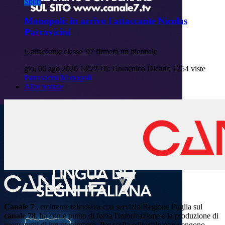
Sport
Monopoli: in arrivo l'attaccante Nicolas
Parravicini
L'attaccante classe '97 firmerà un biennale
gio, 06 ago 2026 14:22
Di: Domenico Dicarlo
1254 viste
Parravicini
Monopoli
Altre notizie
Canale 7
, emittente televisiva con servizio Regione Puglia sul
canale 78
, ha come punto di forza l'informazione e la produzione di
programmi di intrattenimento. Per scelta editoriale non vengono