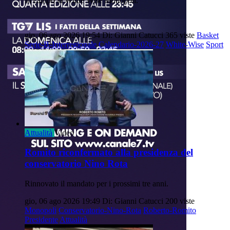
In campo la White Wise Monopoli.
gio, 06 ago 2026 19:54
Di: Gianni Catucci
365 viste
Basket
Serie-B-Interregionale
Calendario-2026-27
White-Wise
Sport
Attualità
Video
Romito riconfermato alla presidenza del
conservatorio Nino Rota
Rinnovato il mandato per i prossimi tre anni.
gio, 06 ago 2026 19:49
Di: Gianni Catucci
200 viste
Monopoli
Conservatorio-Nino-Rota
Roberto-Romito
Presidente
Attualità