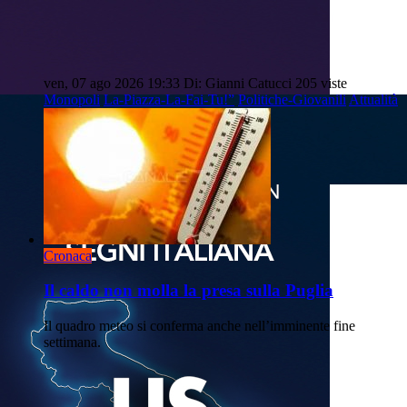
ven, 07 ago 2026 19:33
Di: Gianni Catucci
205 viste
Monopoli
La-Piazza-La-Fai-Tu!”
Politiche-Giovanili
Attualità
Cronaca
Il caldo non molla la presa sulla Puglia
Il quadro meteo si conferma anche nell’imminente fine
settimana.