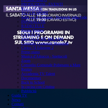
PRODUZIONI - EVENTI
RELAZIONI
TG7 LIS SPORT
Sulla via di Emmaus - Domande sulla Fede
INFOSALUTE
RADIO ELLE
Buona Visione
CIVICO 74
SPECIALE BIT MILANO
Consiglio Comunale Monopoli
Civico 74 Edizione 2
Primo piano
Musica d'Attracco - Spettacoli
Zoom
Consiglio Comunale Polignano a Mare
Replay
Accademia TV Talent
Documentari
Back to School
In cucina con Cristina
Pubblicità
Guida TV
News
Contatti