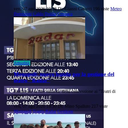
ven, 07 ago 2026 19:38
Di: Gianni Catucci
196 viste
Meteo
Previsioni
Caldo
Puglia
Cronaca
Attualità
Video
Monopoli: nuovo bando per la gestione del
teatro "Radar"
Imminente la fine naturale della concessione ai "Teatri di
Bari"
ven, 07 ago 2026 18:30
Di: Mino Spalluto
217 viste
Monopoli
Teatro-Radar
Gestione