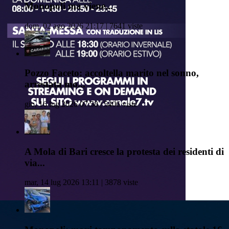
Monopoli ma viene...
dom, 02 ago 2026 21:17 | 7641 viste
Pozzo Faceto: accoltella marito nel sonno,
arrestata mo...
gio, 16 lug 2026 07:58 | 5406 viste
A Mola di Bari cresce la protesta dei residenti di
via...
mar, 14 lug 2026 13:11 | 3878 viste