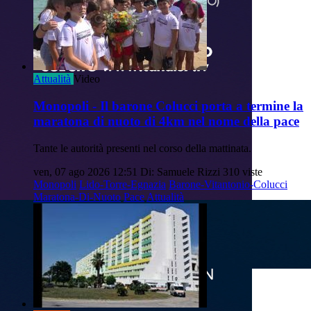
Attualità
Video
Monopoli - Il barone Colucci porta a termine la
maratona di nuoto di 4km nel nome della pace
Tante le autorità presenti nel corso della mattinata.
ven, 07 ago 2026 12:51
Di: Samuele Rizzi
310 viste
Monopoli
Lido-Torre-Egnazia
Barone-Vitantonio-Colucci
Maratona-Di-Nuoto
Pace
Attualità