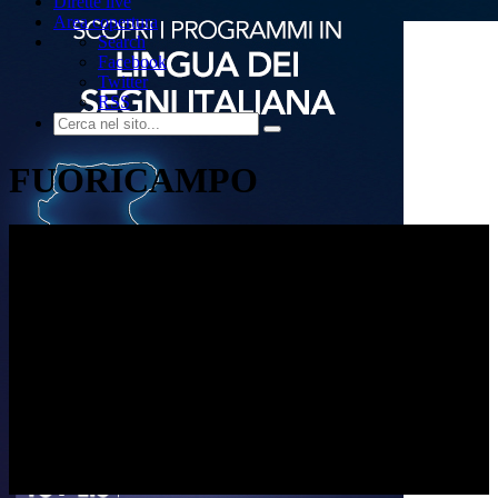
Dirette live
Area copertura
Search
Facebook
Twitter
RSS
FUORICAMPO