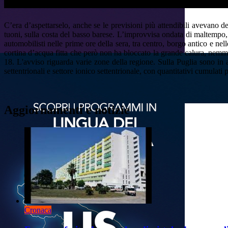
C’era d’aspettarselo, anche se le previsioni più attendibili avevano d
tuoni, sulla costa del basso barese. L’improvvisa ondata di maltempo
automobilisti nelle prime ore della sera, tra centro, borgo antico e nell
cortina d’acqua fitta che però non ha bloccato la grande calura, nemme
18. L'avviso riguarda varie zone della regione. Sulla Puglia sono in a
settentrionali e settore ionico settentrionale, con quantitativi cumulat
Aggiornamenti e notizie
Cronaca