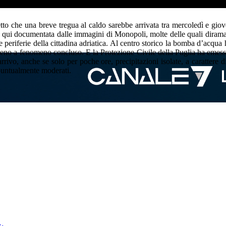
etto che una breve tregua al caldo sarebbe arrivata tra mercoledì e giov
, qui documentata dalle immagini di Monopoli, molte delle quali dirama
e periferie della cittadina adriatica. Al centro storico la bomba d’acqua 
no a fenomeno concluso. E la Protezione Civile della Puglia ha emesso u
rrivo, anche se solo per poche ore, precipitazioni isolate, a carattere 
i puntualmente moderati.