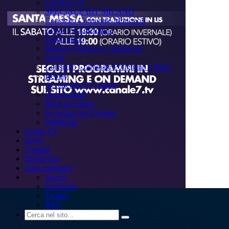
CIVICO 74
SPECIALE BIT MILANO
Consiglio Comunale Monopoli
Civico 74 Edizione 2
Primo piano
Musica d'Attracco - Spettacoli
Zoom
Consiglio Comunale Polignano a Mare
Replay
Accademia TV Talent
Documentari
Back to School
In cucina con Cristina
Pubblicità
Guida TV
News
Contatti
Dirette live
Area copertura
Search
Facebook
Twitter
RSS