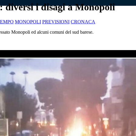
diversi i disagi a Monopoli
EMPO
MONOPOLI
PREVISIONI
CRONACA
essato Monopoli ed alcuni comuni del sud barese.