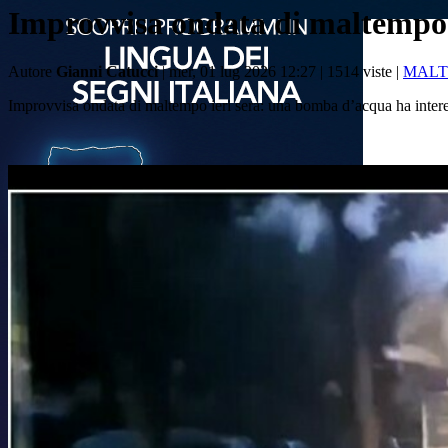
Improvvisa ondata di maltempo: 
Autore
Gianni Catucci
| mer, 01 lug 2026 12:27 |
1514 viste |
MALT
Improvvisa ondata di maltempo ieri sera: una bomba d’acqua ha inter