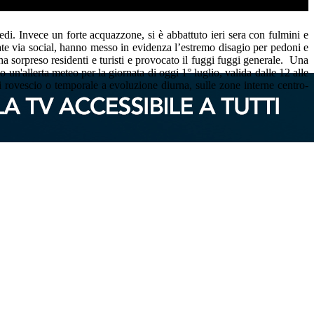
edi. Invece un forte acquazzone, si è abbattuto ieri sera con fulmini e
te via social, hanno messo in evidenza l’estremo disagio per pedoni e
ha sorpreso residenti e turisti e provocato il fuggi fuggi generale.
Una
n'allerta meteo per la giornata di oggi 1° luglio, valida dalle 12 alle
di rovescio o temporale a evoluzione diurna, sulle zone interne centro-