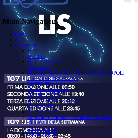
Main Navigation
Home
TG7
On demand
TG7
TG7 LIS
TG7 TARANTO
PERCHÉ ?
PREMIO "IL GOZZO" CITTÀ DI MONOPOLI
È SEMPRE FESTA 2025
DETTO TRA NOI
FACCIA A FACCIA
FUORICAMPO
PRODUZIONI - EVENTI
RELAZIONI
TG7 LIS SPORT
Sulla via di Emmaus - Domande sulla Fede
INFOSALUTE
RADIO ELLE
Buona Visione