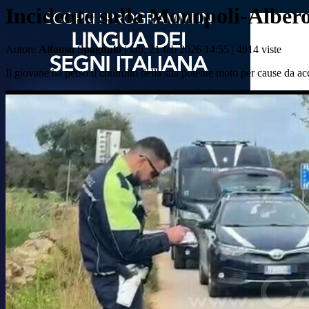
Incidente sulla Monopoli-Albero
Autore
Alfonso Spagnulo
| sab, 21 feb 2026 14:55 |
4914 viste
Il giovane ha perso il controllo della sua potente moto per cause da ac