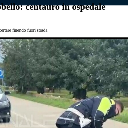
bello: centauro in ospedale
certare finendo fuori strada