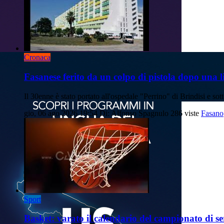
Cronaca
Fasanese ferito da un colpo di pistola dopo una li
Il 30enne è stato portato all'ospedale "Perrino" di Brindisi e so
gio, 06 ago 2026 19:54
Di: Alfonso Spagnulo
286 viste
Fasano
Sport
Basket: varato il calendario del campionato di se