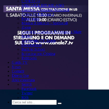
CIVICO 74
SPECIALE BIT MILANO
Consiglio Comunale Monopoli
Civico 74 Edizione 2
Primo piano
Musica d'Attracco - Spettacoli
Zoom
Consiglio Comunale Polignano a Mare
Replay
Accademia TV Talent
Documentari
Back to School
In cucina con Cristina
Pubblicità
Guida TV
News
Contatti
Dirette live
Area copertura
Search
Facebook
Twitter
RSS