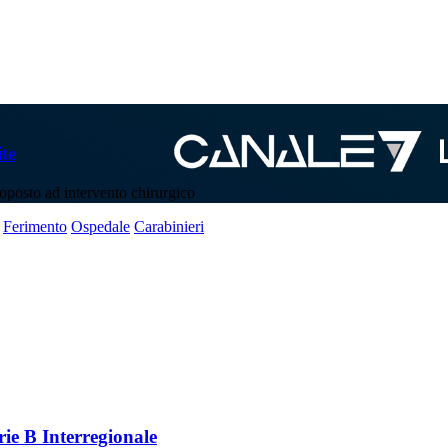
te
ttoposto ad intervento chirurgico
Ferimento
Ospedale
Carabinieri
rie B Interregionale