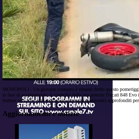
MONOPOLI -
Un giovane centauro è rimasto ferito questo pomeriggio
in fase di accertamento, il controllo della sua potente Ducati 848 Evo i
fratture agli arti e sarà sottoposto ad esami diagnostici approfonditi per 
Aggiornamenti e notizie