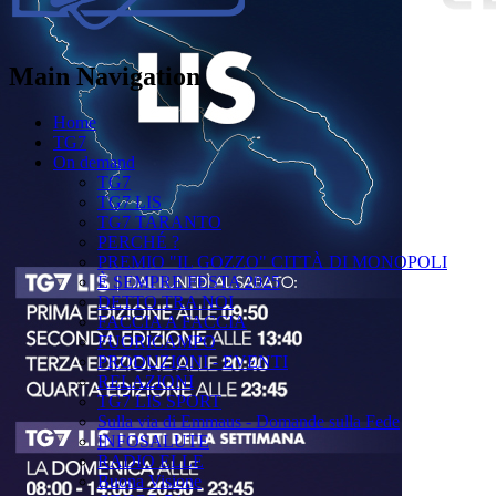
Main Navigation
Home
TG7
On demand
TG7
TG7 LIS
TG7 TARANTO
PERCHÉ ?
PREMIO "IL GOZZO" CITTÀ DI MONOPOLI
È SEMPRE FESTA 2025
DETTO TRA NOI
FACCIA A FACCIA
FUORICAMPO
PRODUZIONI - EVENTI
RELAZIONI
TG7 LIS SPORT
Sulla via di Emmaus - Domande sulla Fede
INFOSALUTE
RADIO ELLE
Buona Visione