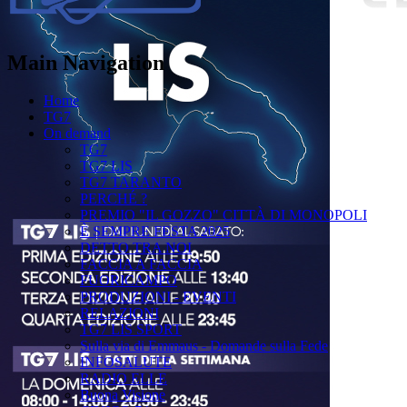
Main Navigation
Home
TG7
On demand
TG7
TG7 LIS
TG7 TARANTO
PERCHÉ ?
PREMIO "IL GOZZO" CITTÀ DI MONOPOLI
È SEMPRE FESTA 2025
DETTO TRA NOI
FACCIA A FACCIA
FUORICAMPO
PRODUZIONI - EVENTI
RELAZIONI
TG7 LIS SPORT
Sulla via di Emmaus - Domande sulla Fede
INFOSALUTE
RADIO ELLE
Buona Visione