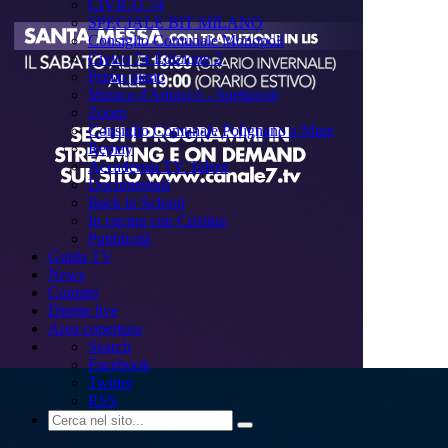
CIVICO 74
SPECIALE BIT MILANO
Consiglio Comunale Monopoli
Civico 74 Edizione 2
Primo piano
Musica d'Attracco - Spettacoli
Zoom
Consiglio Comunale Polignano a Mare
Replay
Accademia TV Talent
Documentari
Back to School
In cucina con Cristina
Pubblicità
Guida TV
News
Contatti
Dirette live
Area copertura
Search
Facebook
Twitter
RSS