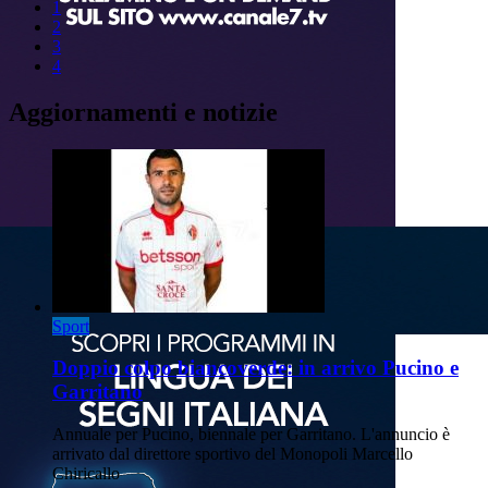
1
2
3
4
Aggiornamenti e notizie
Sport
Doppio colpo biancoverde: in arrivo Pucino e
Garritano
Annuale per Pucino, biennale per Garritano. L'annuncio è
arrivato dal direttore sportivo del Monopoli Marcello
Chiricallo