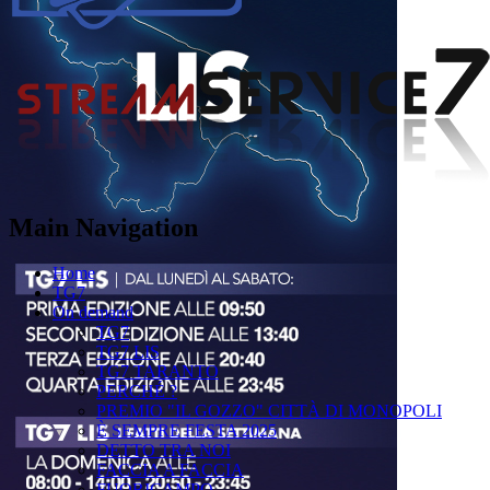
Main Navigation
Home
TG7
On demand
TG7
TG7 LIS
TG7 TARANTO
PERCHÉ ?
PREMIO "IL GOZZO" CITTÀ DI MONOPOLI
È SEMPRE FESTA 2025
DETTO TRA NOI
FACCIA A FACCIA
FUORICAMPO