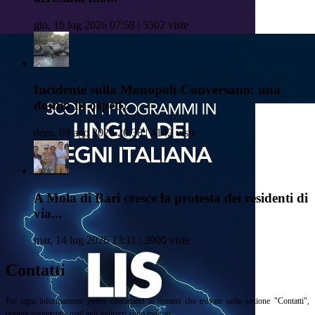
gio, 16 lug 2026 07:58 | 5502 viste
Incidente sulla Monopoli-Conversano: una
donna in osped...
dom, 09 ago 2026 20:38 | 4142 viste
A Mola di Bari cresce la protesta dei residenti di
via...
mar, 14 lug 2026 13:11 | 3900 viste
Contatti
Per ogni informazione potete contattarci ai numeri che trovate nella sezione "Contatti",
oppure inviare una mail agli indirizzi sotto indicati