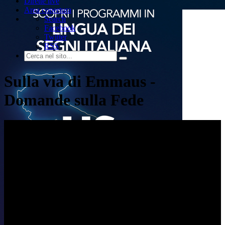
Dirette live
Area copertura
Search
Facebook
Twitter
RSS
Sulla via di Emmaus -
Domande sulla Fede