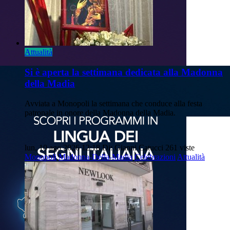
Attualità
Si è aperta la settimana dedicata alla Madonna
della Madia
Avviata a Monopoli la settimana che conduce alla festa
patronale in onore della Madonna della Madia.
lun, 10 ago 2026 12:18
Di: Gianni Catucci
261 viste
Monopoli
Madonna-Della-Madia
Celebrazioni
Attualità