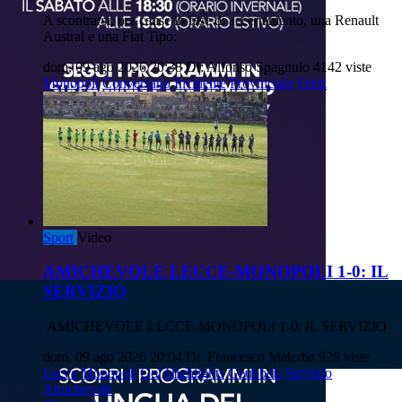
A scontrarsi, per cause in fase di accertamento, una Renault
Austral e una Fiat Tipo:
dom, 09 ago 2026 20:38
Di: Alfonso Spagnulo
4142 viste
Monopoli
Conversano
Incidente
Provinciale
Feriti
Sport
Video
AMICHEVOLE LECCE-MONOPOLI 1-0: IL
SERVIZIO
AMICHEVOLE LECCE-MONOPOLI 1-0: IL SERVIZIO
dom, 09 ago 2026 20:04
Di: Francesco Malerba
928 viste
Lecce
Monopoli
Gol
Highlights
Geubbels
Servizio
Amichevole