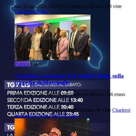
lun, 10 ago 2026 19:10
Di: Domenico Dicarlo
193 viste
Garritano
Pucino
Politica
Video
Charleroi: convegno di Fratelli d'Italia sulla
tragedia di Marcinelle
Ricordate le 262 vittime del disastro in miniera. 136 erano
italiani
lun, 10 ago 2026 17:59
Di: Mino Spalluto
90 viste
Charleroi
Marcinelle
Picaro
Fratelli-D'italia