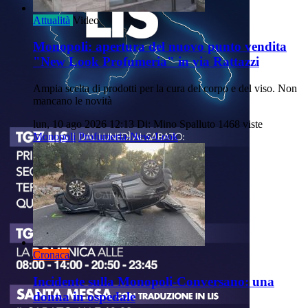
Attualità
Video
Monopoli: apertura del nuovo punto vendita
"New Look Profumeria" in via Rattazzi
Ampia scelta di prodotti per la cura del corpo e del viso. Non
mancano le novità
lun, 10 ago 2026 12:13
Di: Mino Spalluto
1468 viste
Monopoli
Profumeria-New-Look
Cronaca
Incidente sulla Monopoli-Conversano: una
donna in ospedale