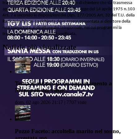
trasmissioni contrarie a verità ha il diritto di chiedere che sia trasmessa
apposita rettifica come già previsto dalla Legge del 14 aprile 1975 n.103
Art. 7 e secondo le disposizioni del Dlgs. 177/2005 Art. 32 del T.U. della
Radiotelevisione. La richiesta deve essere presentata al direttore della
rete televisiva o al direttore del telegiornale, nei cui programmi la
trasmissione da rettificare si è verificata.
Notizie più visualizzate
Tenta di rubare in un appartamento a
Monopoli ma viene...
dom, 02 ago 2026 21:17 | 7707 viste
Pozzo Faceto: accoltella marito nel sonno,
arrestata mo...