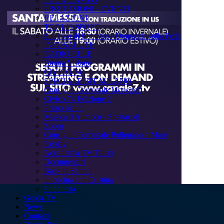
PRODUZIONI - EVENTI
RELAZIONI
TG7 LIS SPORT
Sulla via di Emmaus - Domande sulla Fede
INFOSALUTE
RADIO ELLE
Buona Visione
CIVICO 74
SPECIALE BIT MILANO
Consiglio Comunale Monopoli
Civico 74 Edizione 2
Primo piano
Musica d'Attracco - Spettacoli
Zoom
Consiglio Comunale Polignano a Mare
Replay
Accademia TV Talent
Documentari
Back to School
In cucina con Cristina
Pubblicità
Guida TV
News
Contatti