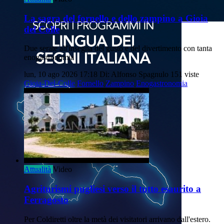
La sagra del fornello e dello zampino a Gioia
del Colle
Due serate all'insegna del gusto e del divertimento con tanta
enogastronomia
lun, 10 ago 2026 17:18
Di: Alfonso Spagnulo
151 viste
Gioia-Del-Colle
Fornello
Zampino
Enogastronomia
Attualità
Video
Agriturismi pugliesi verso il tutto esaurito a
Ferragosto
Per Coldiretti oltre la metà dei visitatori arrivano dall'estero.