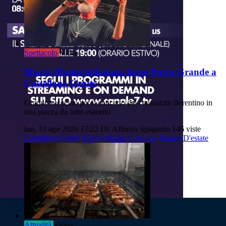
Spettacolo
Video
Marco Masini infiamma largo Porta Grande a
Castellana Grotte
Grande successo per il concerto del cantautore fiorentino in
una piazza da tutto esaurito
lun, 10 ago 2026 17:22
Di: Alfonso Spagnulo
146 viste
Castellana-Grotte
Marco-Masini
Concerto
Piazze-D'estate
Attualità
Video