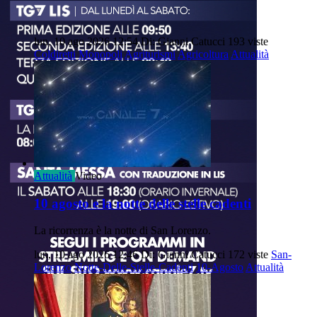
lun, 10 ago 2026 12:54
Di: Gianni Catucci
193 viste
Coldiretti
Monopoli
Agriturismi
Agricoltura
Attualità
Attualità
Video
10 agosto e la notte delle stelle cadenti
La ricorrenza è la notte di San Lorenzo.
lun, 10 ago 2026 12:46
Di: Gianni Catucci
172 viste
San-
Lorenzo
Notte-Delle-Stelle-Cadenti
10-Agosto
Attualità