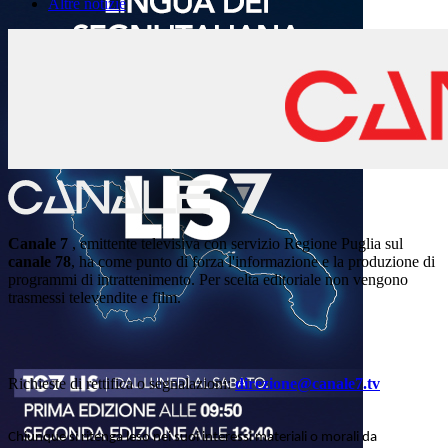
Altre notizie
Canale 7
, emittente televisiva con servizio Regione Puglia sul
canale 78
, ha come punto di forza l'informazione e la produzione di
programmi di intrattenimento. Per scelta editoriale non vengono
trasmessi televendite e film.
Richieste di rettifica o segnalazioni:
direzione@canale7.tv
Chiunque si ritenga leso nei suoi interessi materiali o morali da