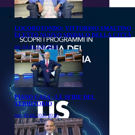
LOCOROTONDO: VITTORINO SMALTINO
ELETTO NUOVO SINDACO DELLA CITTÀ
gio, 04 giu 2026 20:50
PIANO CASA : LE SFIDE DEL
TERRITORIO
mer, 03 giu 2026 20:45