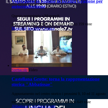
Vegetazione in fiamme in località Gradone per
autocombustione
Questo pomeriggio a Monopoli.
mar, 04 ago 2026 19:40
Di: Gianni Catucci
359 viste
Monopoli
Incendio
Cronaca
Spettacolo
Video
Castellana Grotte: torna la rappresentazione
storica "Abbatissae"
Appuntamento nel centro storico i prossimi 9, 10 ed 11 agosto
mar, 04 ago 2026 18:15
Di: Mino Spalluto
649 viste
Abbatissae
Castellana-Grotte