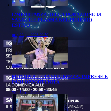
L’MPORTANZA DELLA DONAZIONE DI
SANGUE E PLASMA NEL PERIODO
ESTIVO
mar, 23 giu 2026 20:50
MONOPOLI FRA SICUREZZA, IMPRESE E
PARI OPPORTUNITÀ
ven, 19 giu 2026 20:55