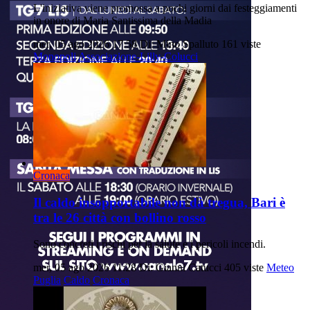
L'iniziativa viene promossa a pochi giorni dai festeggiamenti
in onore di Maria Santissima della Madia
mer, 05 ago 2026 17:58
Di: Mino Spalluto
161 viste
Monopoli
Associazione-Lilly-Colucci
Cronaca
Il caldo insopportabile non dà tregua, Bari è
tra le 26 città con bollino rosso
Sono concreti i rischi per la salute e i pericoli incendi.
mer, 05 ago 2026 11:28
Di: Gianni Catucci
405 viste
Meteo
Puglia
Caldo
Cronaca