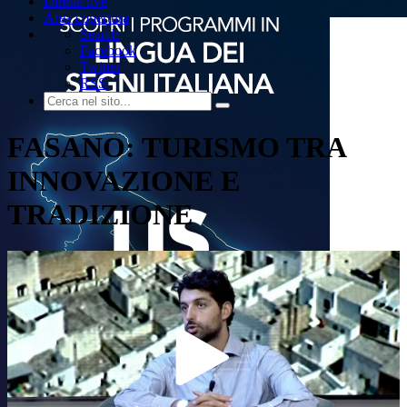
Dirette live
Area copertura
Search
Facebook
Twitter
RSS
FASANO: TURISMO TRA
INNOVAZIONE E
TRADIZIONE
Play