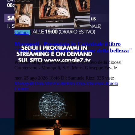
Cultura
Video
Monopoli - Presentato in Cattedrale il libro
"Don Vincenzo Muolo, nel nome della bellezza"
Presente all'appuntamento anche il vescovo della diocesi
Conversano - Monopoli, S.E. Mons. Giuseppe Favale.
mer, 05 ago 2026 18:46
Di: Samuele Rizzi
335 viste
Monopoli
Don-Mimmo-Belvito
Don-Vincenzo-Muolo
Cultura