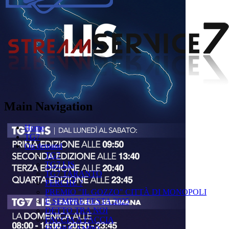
Main Navigation
Home
TG7
On demand
TG7
TG7 LIS
TG7 TARANTO
PERCHÉ ?
PREMIO "IL GOZZO" CITTÀ DI MONOPOLI
È SEMPRE FESTA 2025
DETTO TRA NOI
FACCIA A FACCIA
FUORICAMPO