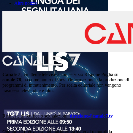
Altre notizie
Canale 7
, emittente televisiva con servizio Regione Puglia sul
canale 78
, ha come punto di forza l'informazione e la produzione di
programmi di intrattenimento. Per scelta editoriale non vengono
trasmessi televendite e film.
Richieste di rettifica o segnalazioni:
direzione@canale7.tv
Chiunque si ritenga leso nei suoi interessi materiali o morali da