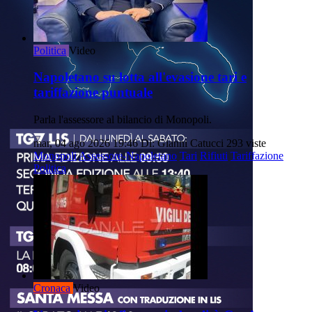
Politica
Video
Napoletano su lotta all'evasione tari e
tariffazione puntuale
Parla l'assessore al bilancio di Monopoli.
mar, 04 ago 2026 19:46
Di: Gianni Catucci
293 viste
Monopoli
Assessore-Napoletano
Tari
Rifiuti
Tariffazione
Politica
Cronaca
Video