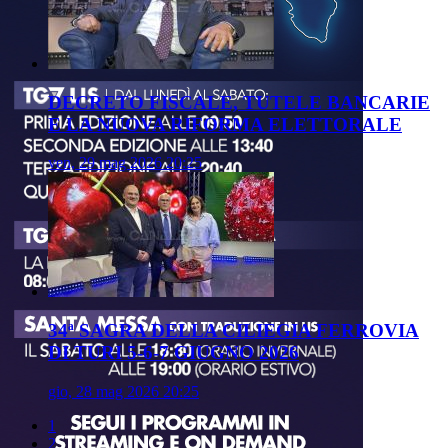
DECRETO FISCALE, TUTELE BANCARIE
E LA NUOVA RIFORMA ELETTORALE
ven, 29 mag 2026 20:25
34ª SAGRA DELLA CILIEGIA FERROVIA
DI TURI 5-6-7 GIUGNO 2026
gio, 28 mag 2026 20:25
1
2