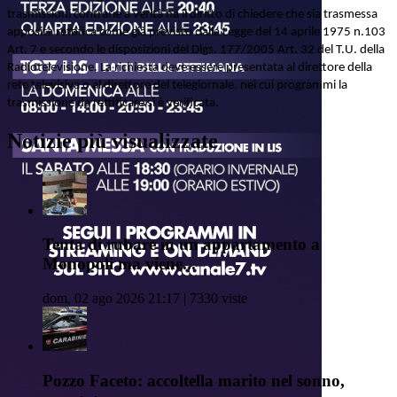
trasmissioni contrarie a verità ha il diritto di chiedere che sia trasmessa
apposita rettifica come già previsto dalla Legge del 14 aprile 1975 n.103
Art. 7 e secondo le disposizioni del Dlgs. 177/2005 Art. 32 del T.U. della
Radiotelevisione. La richiesta deve essere presentata al direttore della
rete televisiva o al direttore del telegiornale, nei cui programmi la
trasmissione da rettificare si è verificata.
Notizie più visualizzate
Tenta di rubare in un appartamento a
Monopoli ma viene...
dom, 02 ago 2026 21:17 | 7330 viste
Pozzo Faceto: accoltella marito nel sonno,