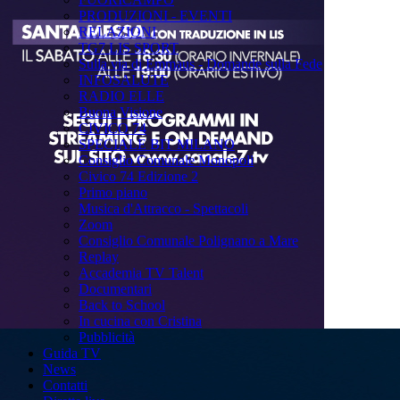
PRODUZIONI - EVENTI
RELAZIONI
TG7 LIS SPORT
Sulla via di Emmaus - Domande sulla Fede
INFOSALUTE
RADIO ELLE
Buona Visione
CIVICO 74
SPECIALE BIT MILANO
Consiglio Comunale Monopoli
Civico 74 Edizione 2
Primo piano
Musica d'Attracco - Spettacoli
Zoom
Consiglio Comunale Polignano a Mare
Replay
Accademia TV Talent
Documentari
Back to School
In cucina con Cristina
Pubblicità
Guida TV
News
Contatti