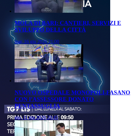
MOLA DI BARI: CANTIERI, SERVIZI E
SVILUPPO DELLA CITTÀ
mar, 16 giu 2026 21:00
NUOVO OSPEDALE MONOPOLI-FASANO
CON l’ASSESSORE DONATO
PENTASSUGLIA
gio, 11 giu 2026 20:45