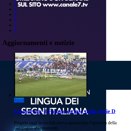
3
4
5
6
7
8
Aggiornamenti e notizie
Sport
Clamoroso: il Fasano escluso dalla Serie D
Proprio oggi la società aveva annunciato l'apertura della
campagna abbonamenti