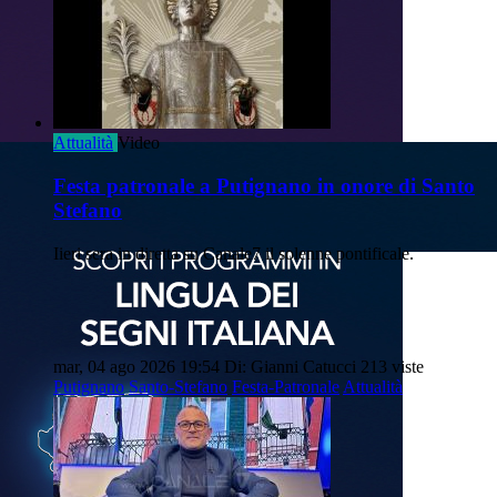
Attualità
Video
Festa patronale a Putignano in onore di Santo
Stefano
Iieri sera in diretta su Canale7 il solenne pontificale.
mar, 04 ago 2026 19:54
Di: Gianni Catucci
213 viste
Putignano
Santo-Stefano
Festa-Patronale
Attualità