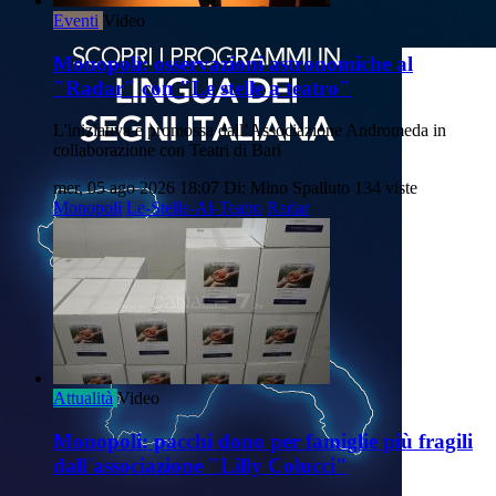
Eventi
Video
Monopoli: osservazioni astronomiche al
"Radar" con "Le stelle a teatro"
L'iniziativa è promossa dall’Associazione Andromeda in
collaborazione con Teatri di Bari
mer, 05 ago 2026 18:07
Di: Mino Spalluto
134 viste
Monopoli
Le-Stelle-Al-Teatro
Radar
Attualità
Video
Monopoli: pacchi dono per famiglie più fragili
dall'associazione "Lilly Colucci"