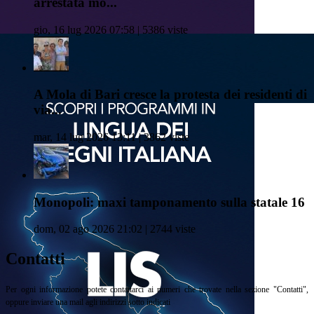
arrestata mo...
gio, 16 lug 2026 07:58 | 5386 viste
A Mola di Bari cresce la protesta dei residenti di
via...
mar, 14 lug 2026 13:11 | 3862 viste
Monopoli: maxi tamponamento sulla statale 16
dom, 02 ago 2026 21:02 | 2744 viste
Contatti
Per ogni informazione potete contattarci ai numeri che trovate nella sezione "Contatti",
oppure inviare una mail agli indirizzi sotto indicati