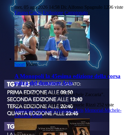
mer, 05 ago 2026 14:58
Di: Alfonso Spagnulo
1296 viste
Fasano
Calcio
Esclusione
Campionato
Sport
Video
A Monopoli la 45esima edizione della corsa
estiva del donatore Avis
Si tratta dell'VIII memorial "Michele Zaccaria".
mer, 05 ago 2026 19:03
Di: Samuele Rizzi
252 viste
Monopoli
Corsa-Del-Donatore-Avis
Memorial-Michele-
Zaccaria
Sport